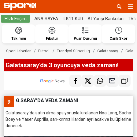
ANA SAYFA
İLK11 KUR
At Yarışı Bankoları
TV'
Hızlı Erişim
Takımım
Fikstür
Puan Durumu
Canlı Skor
Spor Haberleri
Futbol
Trendyol Süper Lig
Galatasaray
Galata
Galatasaray'da 3 oyuncuya veda zamanı!
G.SARAY'DA VEDA ZAMANI
9
Galatasaray'da satın alma opsiyonuyla kiralanan Noa Lang, Sacha
Boey ve Yaser Asprilla, sarı-kırmızılılardan ayrılacak ve kulüplerine
dönecek.