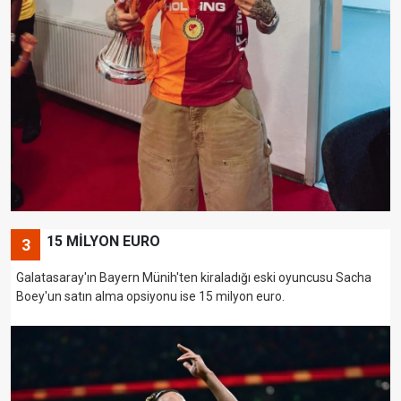
15 MİLYON EURO
3
Galatasaray'ın Bayern Münih'ten kiraladığı eski oyuncusu Sacha
Boey'un satın alma opsiyonu ise 15 milyon euro.