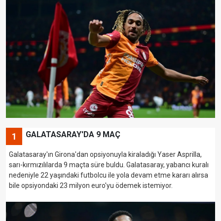
GALATASARAY'DA 9 MAÇ
1
Galatasaray'ın Girona'dan opsiyonuyla kiraladığı Yaser Asprilla,
sarı-kırmızılılarda 9 maçta süre buldu. Galatasaray, yabancı kuralı
nedeniyle 22 yaşındaki futbolcu ile yola devam etme kararı alırsa
bile opsiyondaki 23 milyon euro'yu ödemek istemiyor.