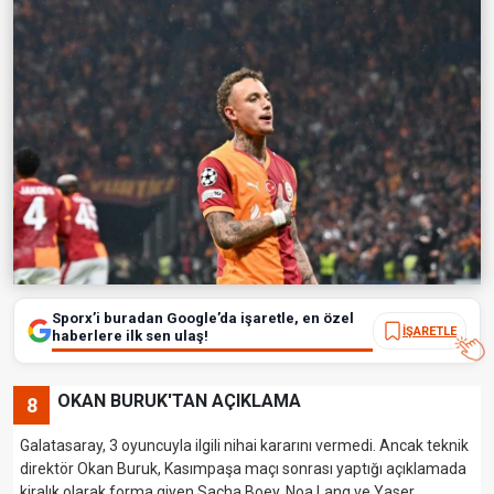
Sporx’i buradan Google’da işaretle, en özel
İŞARETLE
haberlere ilk sen ulaş!
OKAN BURUK'TAN AÇIKLAMA
8
Galatasaray, 3 oyuncuyla ilgili nihai kararını vermedi. Ancak teknik
direktör Okan Buruk, Kasımpaşa maçı sonrası yaptığı açıklamada
kiralık olarak forma giyen Sacha Boey, Noa Lang ve Yaser