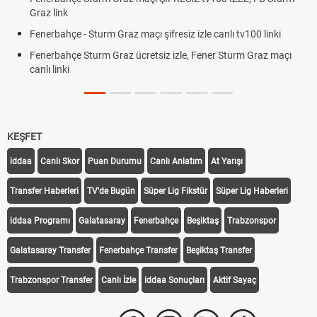
12. Yargı Paketi Resmî Gazete'de Yayımlandı mı? 2026 Son
Dakika Gelişmeleri
Fenerbahçe - Sturm Graz Maçı Ne Zaman? Şampiyonlar Ligi
Rövanşı Saat Kaçta, Hangi Kanalda?
Trabzonspor Avrupa Maçı Ne Zaman? UEFA Avrupa Ligi Play-
Off Tarihi Belli Oldu
KEŞFET
iddaa
Canlı Skor
Puan Durumu
Canlı Anlatım
At Yarışı
Transfer Haberleri
TV'de Bugün
Süper Lig Fikstür
Süper Lig Haberleri
iddaa Programı
Galatasaray
Fenerbahçe
Beşiktaş
Trabzonspor
Galatasaray Transfer
Fenerbahçe Transfer
Beşiktaş Transfer
Trabzonspor Transfer
Canlı İzle
iddaa Sonuçları
Aktif Sayaç