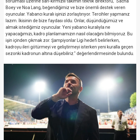
sorulması üzerine sarı-kırmızılı takımın teknik direktörü, "Sacha
Boey ve Noa Lang, beğendiğimiz ve bize önemli destek veren
oyuncular. Yabancı kuralı işinizi zorlaştırıyor. Tercihler yapmanız
lazım. İkisinin de bize faydası oldu. Onlar, düşündüğümüz ve
almak istediğimiz oyuncular. Yeni yabancı kuralıyla ne
yapacağımızı, kadro planlamamızın nasıl olacağını bilmiyoruz. Bu
işin içinden çıkmak zor. Şampiyonlar Ligi hedefi belirlerken,
kadroyu ileri götürmeyi ve geliştirmeyi isterken yeni kuralla geçen
sezonki kadronun altına düşebiliriz." değerlendirmesinde bulundu.