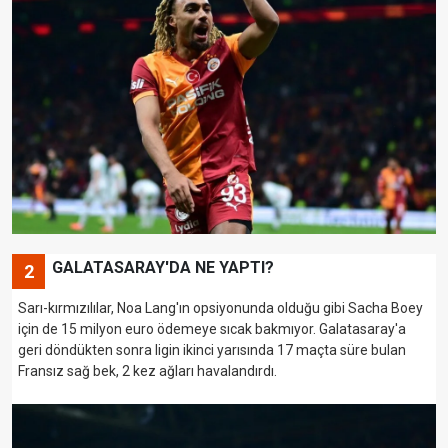
GALATASARAY'DA NE YAPTI?
2
Sarı-kırmızılılar, Noa Lang'ın opsiyonunda olduğu gibi Sacha Boey
için de 15 milyon euro ödemeye sıcak bakmıyor. Galatasaray'a
geri döndükten sonra ligin ikinci yarısında 17 maçta süre bulan
Fransız sağ bek, 2 kez ağları havalandırdı.