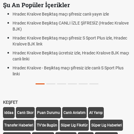
Şu An Popüler İçerikler
Hradec Kralove - Beşiktaş maçı şifresiz izle canlı tv100 linki
Hradec Kralove Beşiktaş maçı şifresiz tv100 izle, Hradec Kralove
BJK link
Trivela Nedir? Trivela Vuruşu Nasıl Yapılır?
Röveşata Nedir? Röveşata Vuruşu Nasıl Yapılır?
Plonjon Nedir? Kalecilikte Plonjon Hareketi Nasıl Yapılır?
KEŞFET
iddaa
Canlı Skor
Puan Durumu
Canlı Anlatım
At Yarışı
Transfer Haberleri
TV'de Bugün
Süper Lig Fikstür
Süper Lig Haberleri
iddaa Programı
Galatasaray
Fenerbahçe
Beşiktaş
Trabzonspor
Galatasaray Transfer
Fenerbahçe Transfer
Beşiktaş Transfer