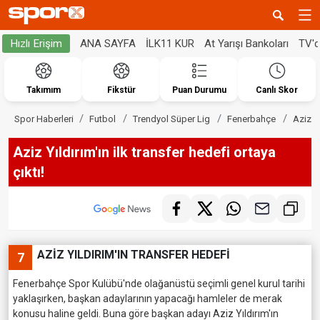
ANA SAYFA
İLK11 KUR
At Yarışı Bankoları
TV'
Hızlı Erişim
Takımım
Fikstür
Puan Durumu
Canlı Skor
Spor Haberleri
Futbol
Trendyol Süper Lig
Fenerbahçe
Aziz Yı
Aziz Yıldırım'ın ilk transfer hedefi ortaya
çıktı!
AZİZ YILDIRIM'IN TRANSFER HEDEFİ
7
Fenerbahçe Spor Kulübü'nde olağanüstü seçimli genel kurul tarihi
yaklaşırken, başkan adaylarının yapacağı hamleler de merak
konusu haline geldi. Buna göre başkan adayı Aziz Yıldırım'ın