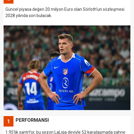
Güncel piyasa değeri 20 milyon Euro olan Sörloth'un sözleşmesi
2028 yılında son bulacak.
PERFORMANSI
1
1.95'lik santrfor, bu sezon LaLiga deviyle 52 karşılaşmada sahne