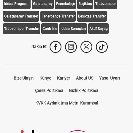
Trabzonspor Transfer
Canlı İzle
iddaa Sonuçları
Aktif Sayaç
Takip Et
Bize Ulaşın
Künye
Kariyer
About US
Yasal Uyarı
Çerez Politikası
Gizlilik Politikası
KVKK Aydınlatma Metni Kurumsal