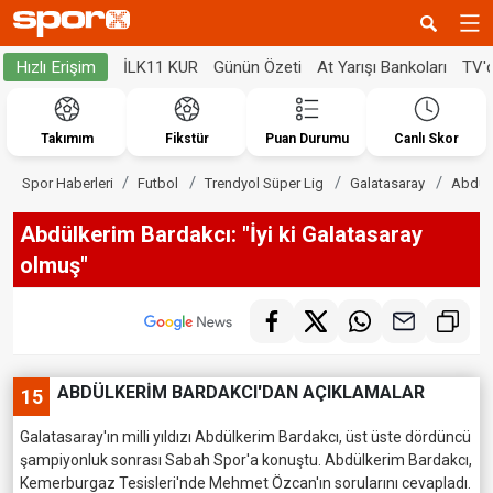
İLK11 KUR
Günün Özeti
At Yarışı Bankoları
TV'
Hızlı Erişim
Takımım
Fikstür
Puan Durumu
Canlı Skor
Spor Haberleri
Futbol
Trendyol Süper Lig
Galatasaray
Abdülk
Abdülkerim Bardakcı: "İyi ki Galatasaray
olmuş"
ABDÜLKERİM BARDAKCI'DAN AÇIKLAMALAR
15
Galatasaray'ın milli yıldızı Abdülkerim Bardakcı, üst üste dördüncü
şampiyonluk sonrası Sabah Spor'a konuştu. Abdülkerim Bardakcı,
Kemerburgaz Tesisleri'nde Mehmet Özcan'ın sorularını cevapladı.