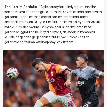
Abdülkerim Bardakcı:
"Açıkçası sayıları bilmiyordum. İnşallah
ben de Bülent Korkmaz gibi olurum. Bu sezon aslında şanssızdım
gol konusunda. Her maç öncesi son ter idmanında kaleci
antrenörümüz Can Okuyucu ile birlikte ekstra çalışıyorum; 30-40
kafa vuruşu deniyorum. Çalışmak tabii ki önemli ama kafa
gollerinde içgüdü de belirleyici oluyor. Çok istediğin zaman bir
şekilde o top sana gelip seninle buluşuyor. Gelecek sezon
gollerimle de takıma katkı yapmayı çok isterim."