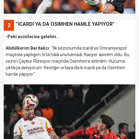
"ICARDI YA DA OSIMHEN HAMLE YAPIYOR"
3
-Peki asistlerine gelelim...
Abdülkerim Bardakcı:
"İlk sezonumda Icardi'ye Ümraniyespor
maçında yaptığım orta hâlâ unutulmadı. Kariyer asistim oldu. Bu
sezon Çaykur Rizespor maçında Osimhen'e attırdım. Hücuma
çıktıkça deniyorum. Kestiğin ortaya illa ki Icardi ya da Osimhen
hamle yapıyor."