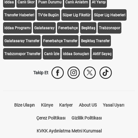
iddaa
Canlı Skor
Puan Durumu
Canlı Anlatım
At Yarışı
Transfer Haberleri
TV'de Bugün
Süper Lig Fikstür
Süper Lig Haberleri
iddaa Programı
Galatasaray
Fenerbahçe
Beşiktaş
Trabzonspor
Galatasaray Transfer
Fenerbahçe Transfer
Beşiktaş Transfer
Trabzonspor Transfer
Canlı İzle
iddaa Sonuçları
Aktif Sayaç
Takip Et
Bize Ulaşın
Künye
Kariyer
About US
Yasal Uyarı
Çerez Politikası
Gizlilik Politikası
KVKK Aydınlatma Metni Kurumsal