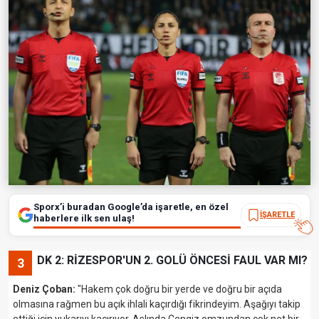
Sporx’i buradan Google’da işaretle, en özel
İŞARETLE
haberlere ilk sen ulaş!
DK 2: RİZESPOR'UN 2. GOLÜ ÖNCESİ FAUL VAR MI?
3
Deniz Çoban:
"Hakem çok doğru bir yerde ve doğru bir açıda
olmasına rağmen bu açık ihlali kaçırdığı fikrindeyim. Aşağıyı takip
ettiği için yukarıyı kaçırıyor. Aslında Cengiz omzundan çok net bir