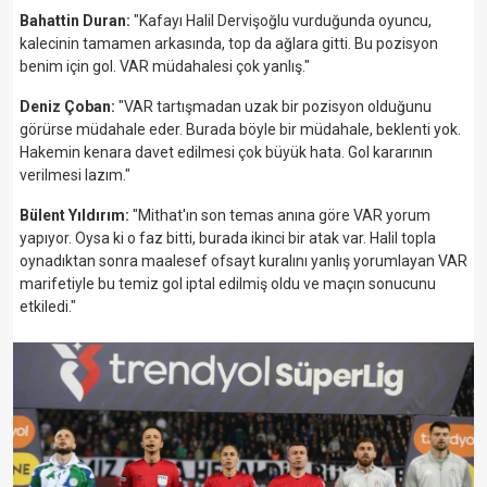
Bahattin Duran:
"Kafayı Halil Dervişoğlu vurduğunda oyuncu,
kalecinin tamamen arkasında, top da ağlara gitti. Bu pozisyon
benim için gol. VAR müdahalesi çok yanlış."
Deniz Çoban:
"VAR tartışmadan uzak bir pozisyon olduğunu
görürse müdahale eder. Burada böyle bir müdahale, beklenti yok.
Hakemin kenara davet edilmesi çok büyük hata. Gol kararının
verilmesi lazım."
Bülent Yıldırım:
"Mithat'ın son temas anına göre VAR yorum
yapıyor. Oysa ki o faz bitti, burada ikinci bir atak var. Halil topla
oynadıktan sonra maalesef ofsayt kuralını yanlış yorumlayan VAR
marifetiyle bu temiz gol iptal edilmiş oldu ve maçın sonucunu
etkiledi."