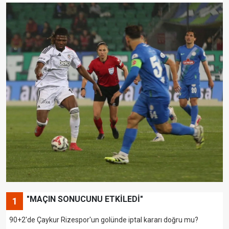
"MAÇIN SONUCUNU ETKİLEDİ"
1
90+2'de Çaykur Rizespor'un golünde iptal kararı doğru mu?