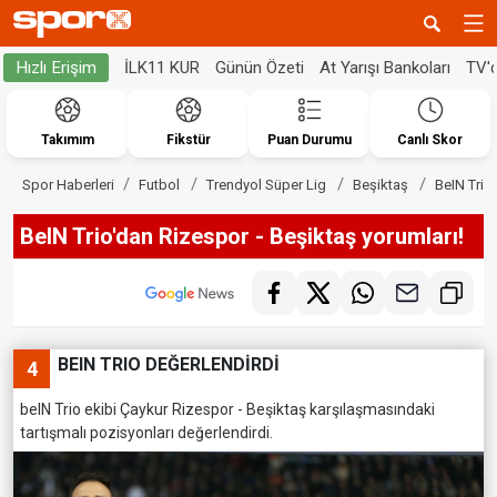
İLK11 KUR
Günün Özeti
At Yarışı Bankoları
TV'
Hızlı Erişim
Takımım
Fikstür
Puan Durumu
Canlı Skor
Spor Haberleri
Futbol
Trendyol Süper Lig
Beşiktaş
BeIN Trio
BeIN Trio'dan Rizespor - Beşiktaş yorumları!
BEIN TRIO DEĞERLENDİRDİ
4
beIN Trio ekibi Çaykur Rizespor - Beşiktaş karşılaşmasındaki
tartışmalı pozisyonları değerlendirdi.