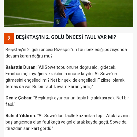
BEŞİKTAŞ'IN 2. GOLÜ ÖNCESİ FAUL VAR MI?
2
Beşiktaş'ın 2. golü öncesi Rizespor'un faul beklediği pozisyonda
devam kararı doğru mu?
Bahattin Duran:
"Ali Sowe topu önüne doğru aldı, gidecek.
Emirhan açtı ayağını ve rakibinin önüne koydu. Ali Sowe'un
gitmesini engelledi mi? Net bir şekilde engelledi. Fiziksel olarak
temas da var. Bu bir faul. Devam kararı yanlış."
Deniz Çoban:
"Beşiktaşlı oyuncunun topla hiç alakası yok. Net bir
faul."
Bülent Yıldırım:
"Ali Sowe'dan faulle kazanılan top... Atak fazının
başlangıcında olan faul kaçtı ve gol olarak kayda geçti. Sowe da
itirazdan sarı kart gördü."