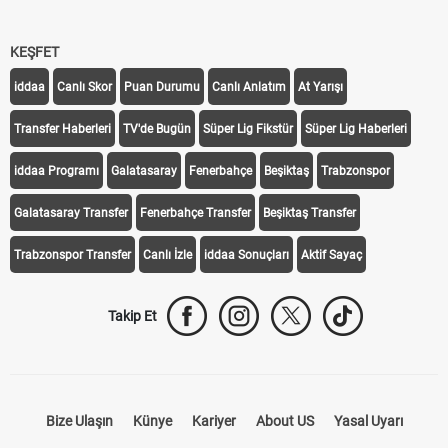
KEŞFET
iddaa
Canlı Skor
Puan Durumu
Canlı Anlatım
At Yarışı
Transfer Haberleri
TV'de Bugün
Süper Lig Fikstür
Süper Lig Haberleri
iddaa Programı
Galatasaray
Fenerbahçe
Beşiktaş
Trabzonspor
Galatasaray Transfer
Fenerbahçe Transfer
Beşiktaş Transfer
Trabzonspor Transfer
Canlı İzle
iddaa Sonuçları
Aktif Sayaç
Takip Et
Bize Ulaşın
Künye
Kariyer
About US
Yasal Uyarı