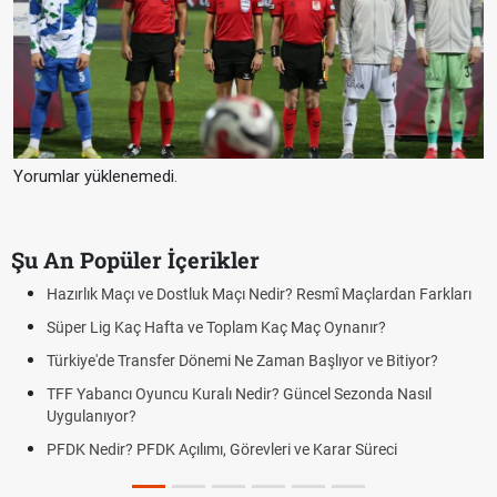
Yorumlar yüklenemedi.
Şu An Popüler İçerikler
ir? Resmî Maçlardan Farkları
Puan Durumunda AG, OM ve Diğer Kıs
aç Maç Oynanır?
Skor Ne Demek? Sporda Skor ve Sonu
an Başlıyor ve Bitiyor?
Futbol Nasıl Oynanır? Temel Futbol Ku
 Güncel Sezonda Nasıl
Deplasman Golü Kuralı Nedir? Hangi
Uygulanıyor?
i ve Karar Süreci
DGS Sonuçları Ne Zaman Açıklanaca
Tarihini Duyurdu