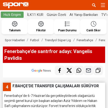
İLK11 KUR
Günün Özeti
At Yarışı Bankoları
TV'
Hızlı Erişim
Takımım
Fikstür
Puan Durumu
Canlı Skor
Spor Haberleri
Futbol
Trendyol Süper Lig
Fenerbahçe
Fenerb
Fenerbahçe'de santrfror adayı: Vangelis
Pavlidis
F.BAHÇE'DE TRANSFER ÇALIŞMALARI SÜRÜYOR
4
Fenerbahçe'de 6-7 Haziran'da gerçekleştirilecek olağanüstü
seçimli genel kurul için başkan adayları Aziz Yıldırım ve Hakan
Safi çalışmalarını sürdürüyor. Forvet transferini oldukça kritik