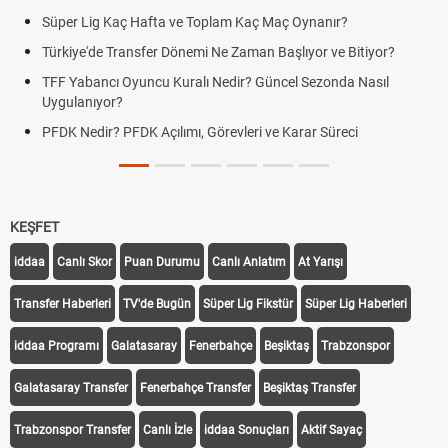
Süper Lig Kaç Hafta ve Toplam Kaç Maç Oynanır?
Türkiye'de Transfer Dönemi Ne Zaman Başlıyor ve Bitiyor?
TFF Yabancı Oyuncu Kuralı Nedir? Güncel Sezonda Nasıl
Uygulanıyor?
PFDK Nedir? PFDK Açılımı, Görevleri ve Karar Süreci
KEŞFET
iddaa
Canlı Skor
Puan Durumu
Canlı Anlatım
At Yarışı
Transfer Haberleri
TV'de Bugün
Süper Lig Fikstür
Süper Lig Haberleri
iddaa Programı
Galatasaray
Fenerbahçe
Beşiktaş
Trabzonspor
Galatasaray Transfer
Fenerbahçe Transfer
Beşiktaş Transfer
Trabzonspor Transfer
Canlı İzle
iddaa Sonuçları
Aktif Sayaç