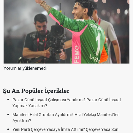
Yorumlar yüklenemedi.
Şu An Popüler İçerikler
ır mı? Pazar Günü İnşaat
Bedelli askerlik çarşı izni var mı? 2026
Kuyumcular cumartesi, pazar günü aç
Hilal Yelekçi Manifest'ten
cumartesi-pazar günü kaça kadar açı
Hafta Sonları Yıllık İzinden Sayılır mı?
tı mı? Çerçeve Yasa Son
Cumartesi ve Pazar Detayı