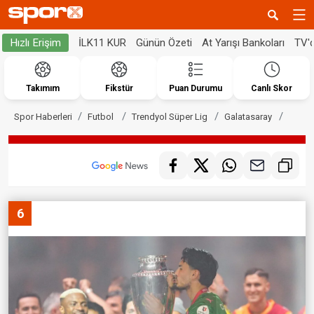
İLK11 KUR
Günün Özeti
At Yarışı Bankoları
TV'
Hızlı Erişim
Takımım
Fikstür
Puan Durumu
Canlı Skor
Spor Haberleri
Futbol
Trendyol Süper Lig
Galatasaray
6