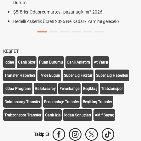
Aras Kargo Cumartesi-pazar açık mı?
çık mı? 2026
Cumartesi çalışma saatleri!
adar? Zam mı gelecek?
Hazırlık Maçı ve Dostluk Maçı Nedir? 
KEŞFET
iddaa
Canlı Skor
Puan Durumu
Canlı Anlatım
At Yarışı
Transfer Haberleri
TV'de Bugün
Süper Lig Fikstür
Süper Lig Haberleri
iddaa Programı
Galatasaray
Fenerbahçe
Beşiktaş
Trabzonspor
Galatasaray Transfer
Fenerbahçe Transfer
Beşiktaş Transfer
Trabzonspor Transfer
Canlı İzle
iddaa Sonuçları
Aktif Sayaç
Takip Et