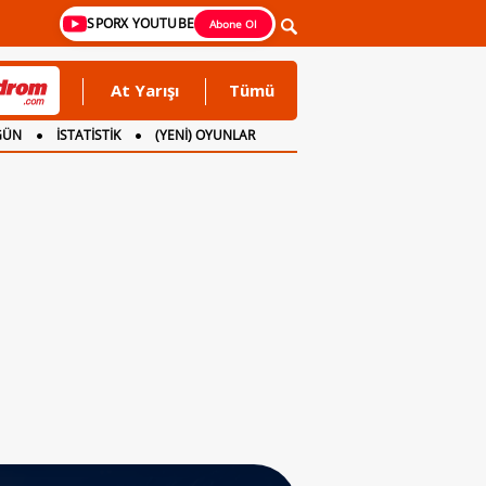
SPORX YOUTUBE
Abone Ol
At Yarışı
Tümü
GÜN
İSTATİSTİK
(YENİ) OYUNLAR