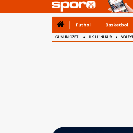
Futbol
Basketbol
GÜNÜN ÖZETİ
İLK 11'İNİ KUR
VOLEYB
CANLI ANLATIM
İNGİLTERE