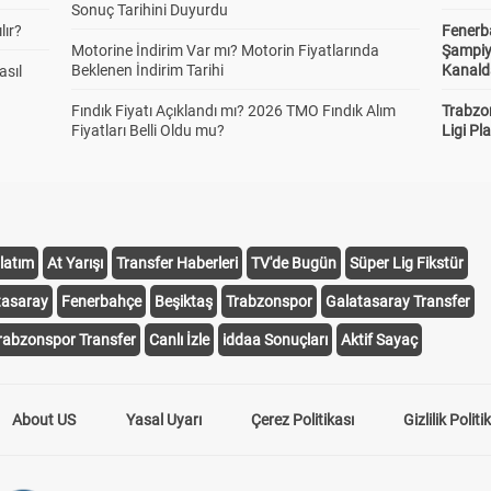
Sonuç Tarihini Duyurdu
lır?
Fenerb
Motorine İndirim Var mı? Motorin Fiyatlarında
Şampiy
Beklenen İndirim Tarihi
Kanald
asıl
Fındık Fiyatı Açıklandı mı? 2026 TMO Fındık Alım
Trabzo
Fiyatları Belli Oldu mu?
Ligi Pla
latım
At Yarışı
Transfer Haberleri
TV'de Bugün
Süper Lig Fikstür
tasaray
Fenerbahçe
Beşiktaş
Trabzonspor
Galatasaray Transfer
rabzonspor Transfer
Canlı İzle
iddaa Sonuçları
Aktif Sayaç
About US
Yasal Uyarı
Çerez Politikası
Gizlilik Politi