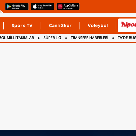
Sporx TV
Canlı Skor
Voleybol
OL MİLLİ TAKIMLAR
SÜPER LİG
TRANSFER HABERLERİ
TV'DE BU