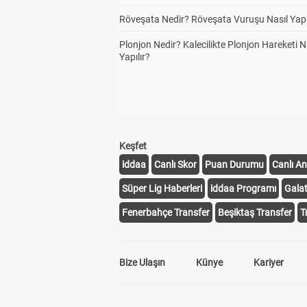
Röveşata Nedir? Röveşata Vuruşu Nasıl Yapı
Plonjon Nedir? Kalecilikte Plonjon Hareketi N
Yapılır?
Keşfet
iddaa
Canlı Skor
Puan Durumu
Canlı An
Süper Lig Haberleri
iddaa Programı
Gala
Fenerbahçe Transfer
Beşiktaş Transfer
T
Bize Ulaşın
Künye
Kariyer