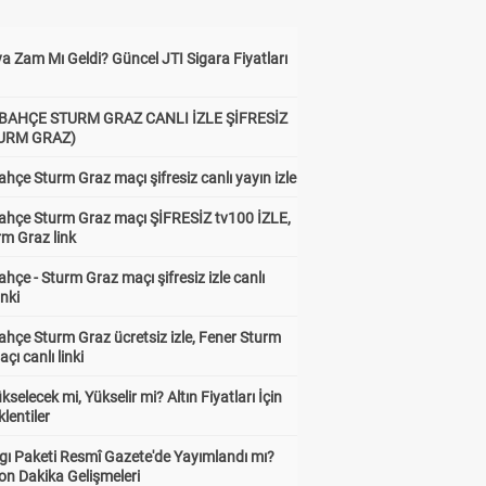
a Zam Mı Geldi? Güncel JTI Sigara Fiyatları
BAHÇE STURM GRAZ CANLI İZLE ŞİFRESİZ
TURM GRAZ)
hçe Sturm Graz maçı şifresiz canlı yayın izle
ahçe Sturm Graz maçı ŞİFRESİZ tv100 İZLE,
rm Graz link
hçe - Sturm Graz maçı şifresiz izle canlı
inki
hçe Sturm Graz ücretsiz izle, Fener Sturm
çı canlı linki
ükselecek mi, Yükselir mi? Altın Fiyatları İçin
lentiler
gı Paketi Resmî Gazete'de Yayımlandı mı?
on Dakika Gelişmeleri