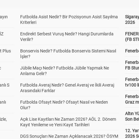
yayın
Futbolda Asist Nedir? Bir Pozisyonun Asist Sayılma
Sigaray
Kriterleri
2026
İZ
Endirekt Serbest Vuruş Nedir? Hangi Durumlarda
FENER
Verilir?
(FB S
t Plus
Bonservis Nedir? Futbolda Bonservis Sistemi Nasıl
Fenerba
İşler?
Fenerb
c
Jübile Maçı Nedir? Futbolda Jübile Yapmak Ne
FB Stu
Anlama Gelir?
Fenerba
anlı S
Futbolda Averaj Nedir? Genel Averaj ve İkili Averaj
tv100 l
Arasındaki Farklar
Fenerba
anlı
Futbolda Ofsayt Nedir? Ofsayt Nasıl ve Neden
Graz ma
Olur?
Altın Y
zle,
Açık Lise Kayıtları Ne Zaman 2026? AÖL 2. Dönem
Son Bek
Kayıt Yenileme ve Yeni Kayıt Tarihleri
12. Yar
DGS Sonuçları Ne Zaman Açıklanacak 2026? ÖSYM
2026 S