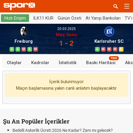
İLK11 KUR
Günün Özeti
At Yarışı Bankoları
TV'
Hızlı Erişim
20.03.2025
Maç Sonu
Freiburg
Karlsruher SC
1 - 2
G
G
M
G
M
G
M
M
M
B
Yeni
Olaylar
Kadrolar
İstatistik
Baskı Haritası
Aks
İçerik bulunmuyor
Maçın başlamasına yakın canlı anlatım başlayacaktır.
Şu An Popüler İçerikler
Bedelli Askerlik Ücreti 2026 Ne Kadar? Zam mı gelecek?