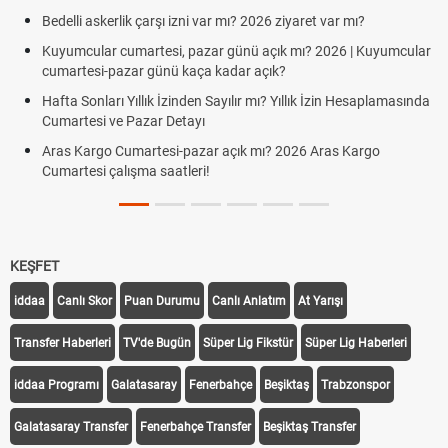
Bedelli askerlik çarşı izni var mı? 2026 ziyaret var mı?
Kuyumcular cumartesi, pazar günü açık mı? 2026 | Kuyumcular
cumartesi-pazar günü kaça kadar açık?
Hafta Sonları Yıllık İzinden Sayılır mı? Yıllık İzin Hesaplamasında
Cumartesi ve Pazar Detayı
Aras Kargo Cumartesi-pazar açık mı? 2026 Aras Kargo
Cumartesi çalışma saatleri!
KEŞFET
iddaa
Canlı Skor
Puan Durumu
Canlı Anlatım
At Yarışı
Transfer Haberleri
TV'de Bugün
Süper Lig Fikstür
Süper Lig Haberleri
iddaa Programı
Galatasaray
Fenerbahçe
Beşiktaş
Trabzonspor
Galatasaray Transfer
Fenerbahçe Transfer
Beşiktaş Transfer