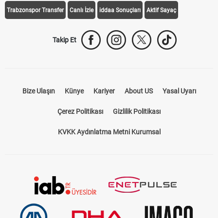
Trabzonspor Transfer
Canlı İzle
iddaa Sonuçları
Aktif Sayaç
Takip Et
Bize Ulaşın
Künye
Kariyer
About US
Yasal Uyarı
Çerez Politikası
Gizlilik Politikası
KVKK Aydınlatma Metni Kurumsal