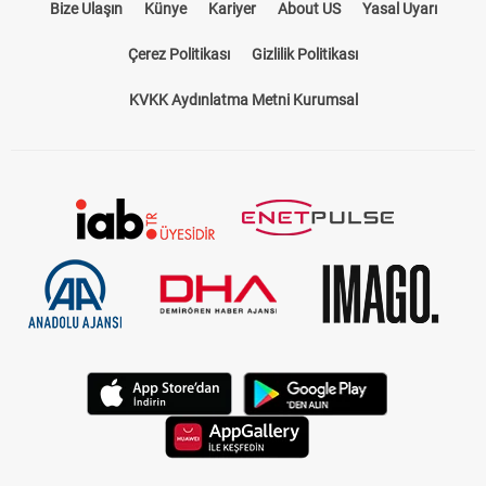
Bize Ulaşın
Künye
Kariyer
About US
Yasal Uyarı
Çerez Politikası
Gizlilik Politikası
KVKK Aydınlatma Metni Kurumsal