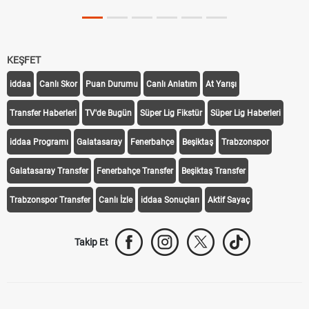
KEŞFET
iddaa
Canlı Skor
Puan Durumu
Canlı Anlatım
At Yarışı
Transfer Haberleri
TV'de Bugün
Süper Lig Fikstür
Süper Lig Haberleri
iddaa Programı
Galatasaray
Fenerbahçe
Beşiktaş
Trabzonspor
Galatasaray Transfer
Fenerbahçe Transfer
Beşiktaş Transfer
Trabzonspor Transfer
Canlı İzle
iddaa Sonuçları
Aktif Sayaç
Takip Et