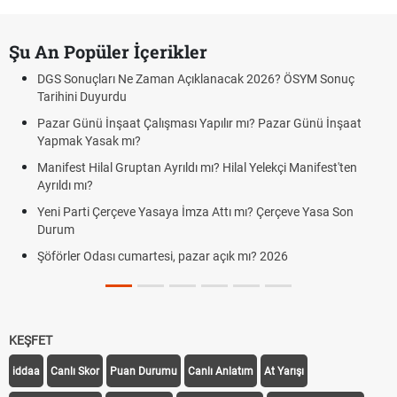
Şu An Popüler İçerikler
DGS Sonuçları Ne Zaman Açıklanacak 2026? ÖSYM Sonuç
Tarihini Duyurdu
Pazar Günü İnşaat Çalışması Yapılır mı? Pazar Günü İnşaat
Yapmak Yasak mı?
Manifest Hilal Gruptan Ayrıldı mı? Hilal Yelekçi Manifest'ten
Ayrıldı mı?
Yeni Parti Çerçeve Yasaya İmza Attı mı? Çerçeve Yasa Son
Durum
Şöförler Odası cumartesi, pazar açık mı? 2026
KEŞFET
iddaa
Canlı Skor
Puan Durumu
Canlı Anlatım
At Yarışı