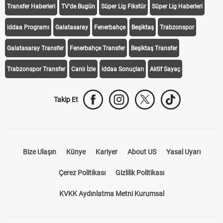
Transfer Haberleri
TV'de Bugün
Süper Lig Fikstür
Süper Lig Haberleri
iddaa Programı
Galatasaray
Fenerbahçe
Beşiktaş
Trabzonspor
Galatasaray Transfer
Fenerbahçe Transfer
Beşiktaş Transfer
Trabzonspor Transfer
Canlı İzle
iddaa Sonuçları
Aktif Sayaç
Takip Et
Bize Ulaşın
Künye
Kariyer
About US
Yasal Uyarı
Çerez Politikası
Gizlilik Politikası
KVKK Aydınlatma Metni Kurumsal