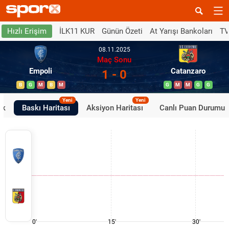
İLK11 KUR
Günün Özeti
At Yarışı Bankoları
TV
Hızlı Erişim
08.11.2025
Maç Sonu
Empoli
Catanzaro
1 - 0
B
G
M
B
M
G
M
M
G
G
Yeni
Yeni
ik
Baskı Haritası
Aksiyon Haritası
Canlı Puan Durumu
0'
15'
30'