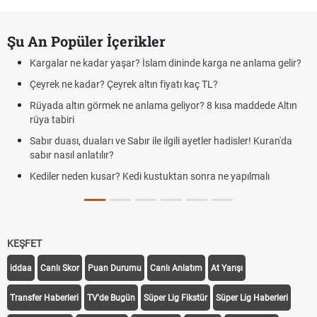
Şu An Popüler İçerikler
Kargalar ne kadar yaşar? İslam dininde karga ne anlama gelir?
Çeyrek ne kadar? Çeyrek altın fiyatı kaç TL?
Rüyada altın görmek ne anlama geliyor? 8 kısa maddede Altın
rüya tabiri
Sabır duası, duaları ve Sabır ile ilgili ayetler hadisler! Kuran'da
sabır nasıl anlatılır?
Kediler neden kusar? Kedi kustuktan sonra ne yapılmalı
KEŞFET
iddaa
Canlı Skor
Puan Durumu
Canlı Anlatım
At Yarışı
Transfer Haberleri
TV'de Bugün
Süper Lig Fikstür
Süper Lig Haberleri