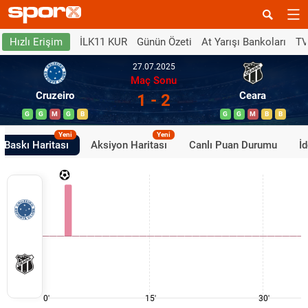
İLK11 KUR
Günün Özeti
At Yarışı Bankoları
TV
Hızlı Erişim
27.07.2025
Maç Sonu
Cruzeiro
Ceara
1 - 2
G
G
M
G
B
G
G
M
B
B
Yeni
Yeni
Baskı Haritası
Aksiyon Haritası
Canlı Puan Durumu
İ
0'
15'
30'