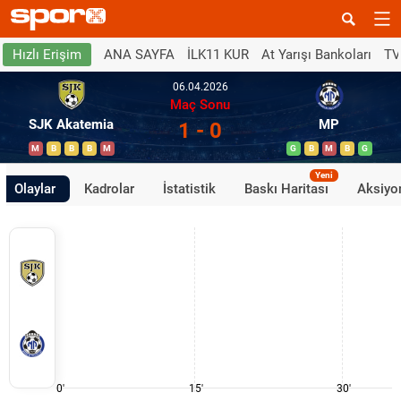
ANA SAYFA
İLK11 KUR
At Yarışı Bankoları
TV
Hızlı Erişim
06.04.2026
Maç Sonu
SJK Akatemia
MP
1 - 0
M
B
B
B
M
G
B
M
B
G
Yeni
Olaylar
Kadrolar
İstatistik
Baskı Haritası
Aksiyon
0'
15'
30'