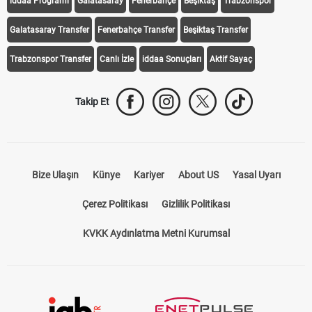
iddaa Programı
Galatasaray
Fenerbahçe
Beşiktaş
Trabzonspor
Galatasaray Transfer
Fenerbahçe Transfer
Beşiktaş Transfer
Trabzonspor Transfer
Canlı İzle
iddaa Sonuçları
Aktif Sayaç
Takip Et
Bize Ulaşın
Künye
Kariyer
About US
Yasal Uyarı
Çerez Politikası
Gizlilik Politikası
KVKK Aydınlatma Metni Kurumsal