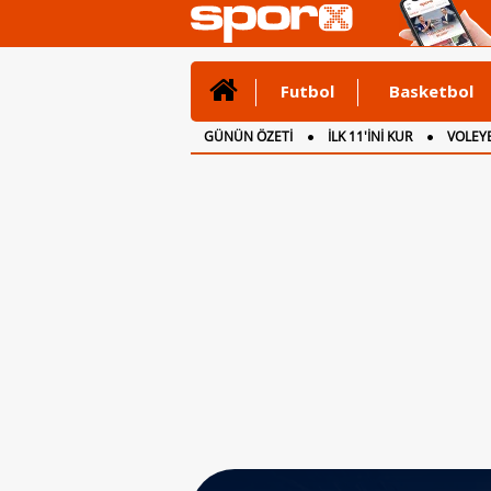
Futbol
Basketbol
GÜNÜN ÖZETİ
İLK 11'İNİ KUR
VOLEYB
CANLI ANLATIM
İNGİLTERE