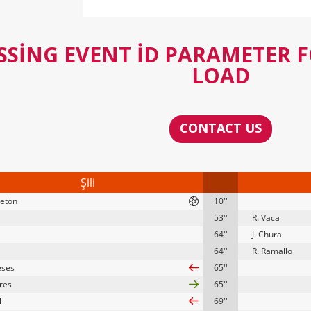
SSING EVENT ID PARAMETER 
LOAD
CONTACT US
Şili
reton
10''
53''
R. Vaca
64''
J. Chura
64''
R. Ramallo
eses
65''
ares
65''
l
69''