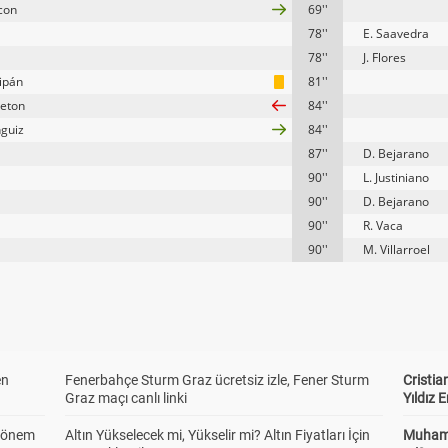
rcon
69''
78''
E. Saavedra
78''
J. Flores
ipán
81''
reton
84''
nguiz
84''
87''
D. Bejarano
90''
L. Justiniano
90''
D. Bejarano
90''
R. Vaca
90''
M. Villarroel
en
Fenerbahçe Sturm Graz ücretsiz izle, Fener Sturm
Cristia
Graz maçı canlı linki
Yıldız 
 Dönem
Altın Yükselecek mi, Yükselir mi? Altın Fiyatları İçin
Muhamm