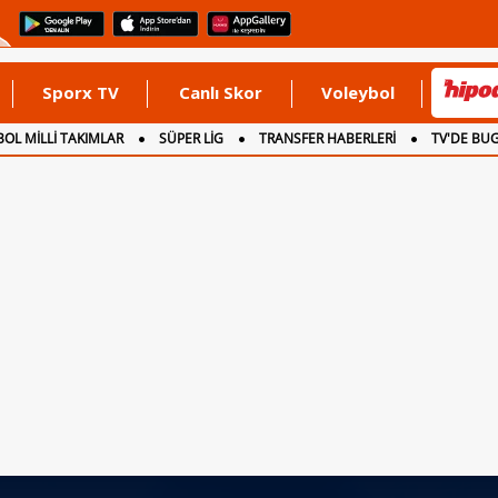
Sporx TV
Canlı Skor
Voleybol
OL MİLLİ TAKIMLAR
SÜPER LİG
TRANSFER HABERLERİ
TV'DE BU