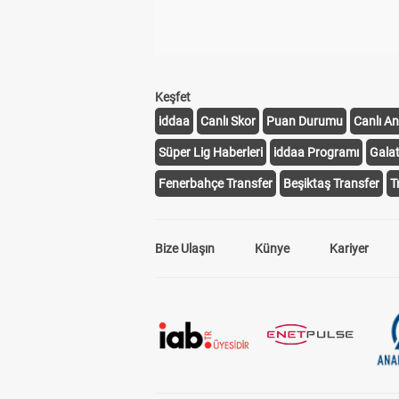
Keşfet
iddaa
Canlı Skor
Puan Durumu
Canlı An
Süper Lig Haberleri
iddaa Programı
Gala
Fenerbahçe Transfer
Beşiktaş Transfer
T
Bize Ulaşın
Künye
Kariyer