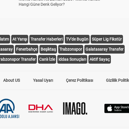
Hangi Güne Denk Geliyor?
latım
At Yarışı
Transfer Haberleri
TV'de Bugün
Süper Lig Fikstür
tasaray
Fenerbahçe
Beşiktaş
Trabzonspor
Galatasaray Transfer
rabzonspor Transfer
Canlı İzle
iddaa Sonuçları
Aktif Sayaç
About US
Yasal Uyarı
Çerez Politikası
Gizlilik Politi