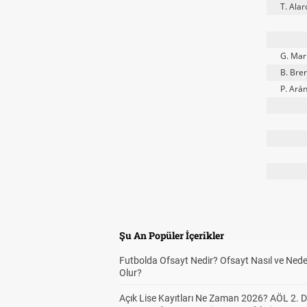
T. Ala
G. Mar
B. Bre
P. Ará
Şu An Popüler İçerikler
Futbolda Ofsayt Nedir? Ofsayt Nasıl ve Ned
Olur?
Açık Lise Kayıtları Ne Zaman 2026? AÖL 2.