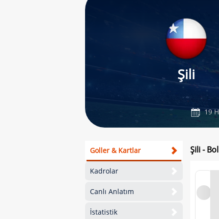
Şili
19 H
Şili - B
Goller & Kartlar
Kadrolar
Canlı Anlatım
İstatistik