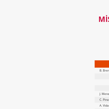
MI
B. Bre
J. Men
C. Pin
A. Vida