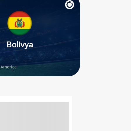
Bolivya
 America