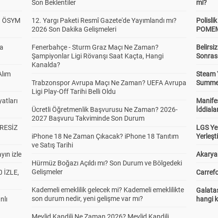
Son Beklentiler
mi?
? ÖSYM
12. Yargı Paketi Resmî Gazete'de Yayımlandı mı?
Polisl
2026 Son Dakika Gelişmeleri
POMEM 
da
Fenerbahçe - Sturm Graz Maçı Ne Zaman?
Belirsi
Şampiyonlar Ligi Rövanşı Saat Kaçta, Hangi
Sonras
Kanalda?
Alım
Steam 
Trabzonspor Avrupa Maçı Ne Zaman? UEFA Avrupa
Summer 
Ligi Play-Off Tarihi Belli Oldu
atları
Manifes
Ücretli Öğretmenlik Başvurusu Ne Zaman? 2026-
İddiala
2027 Başvuru Takviminde Son Durum
RESİZ
LGS Yer
iPhone 18 Ne Zaman Çıkacak? iPhone 18 Tanıtım
Yerleş
ve Satış Tarihi
yın izle
Akaryak
Hürmüz Boğazı Açıldı mı? Son Durum ve Bölgedeki
Gelişmeler
 İZLE,
Carrefo
Kademeli emeklilik gelecek mi? Kademeli emeklilikte
Galatas
son durum nedir, yeni gelişme var mı?
nlı
hangi 
Mevlid Kandili Ne Zaman 2026? Mevlid Kandili