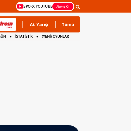
SPORX YOUTUBE
Abone Ol
At Yarışı
Tümü
GÜN
İSTATİSTİK
(YENİ) OYUNLAR