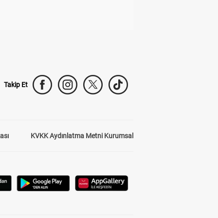
Takip Et
kası
KVKK Aydınlatma Metni Kurumsal