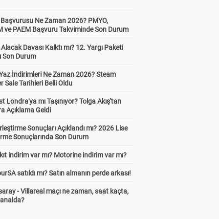
ik Başvurusu Ne Zaman 2026? PMYO,
ve PAEM Başvuru Takviminde Son Durum
z Alacak Davası Kalktı mı? 12. Yargı Paketi
ı Son Durum
Yaz İndirimleri Ne Zaman 2026? Steam
Sale Tarihleri Belli Oldu
t Londra'ya mı Taşınıyor? Tolga Akış'tan
ra Açıklama Geldi
leştirme Sonuçları Açıklandı mı? 2026 Lise
tirme Sonuçlarında Son Durum
ıt indirim var mı? Motorine indirim var mı?
urSA satıldı mı? Satın almanın perde arkası!
aray - Villareal maçı ne zaman, saat kaçta,
kanalda?