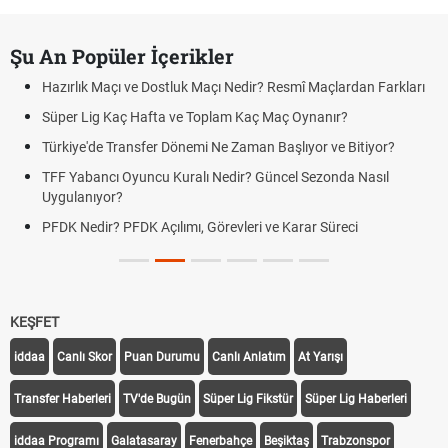
Şu An Popüler İçerikler
Hazırlık Maçı ve Dostluk Maçı Nedir? Resmî Maçlardan Farkları
Süper Lig Kaç Hafta ve Toplam Kaç Maç Oynanır?
Türkiye'de Transfer Dönemi Ne Zaman Başlıyor ve Bitiyor?
TFF Yabancı Oyuncu Kuralı Nedir? Güncel Sezonda Nasıl
Uygulanıyor?
PFDK Nedir? PFDK Açılımı, Görevleri ve Karar Süreci
KEŞFET
iddaa
Canlı Skor
Puan Durumu
Canlı Anlatım
At Yarışı
Transfer Haberleri
TV'de Bugün
Süper Lig Fikstür
Süper Lig Haberleri
iddaa Programı
Galatasaray
Fenerbahçe
Beşiktaş
Trabzonspor