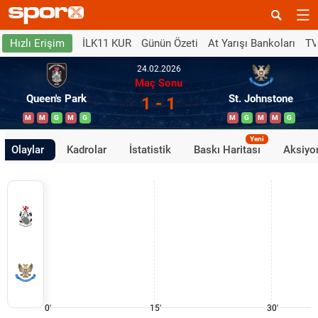
İLK11 KUR
Günün Özeti
At Yarışı Bankoları
TV
Hızlı Erişim
24.02.2026
Maç Sonu
Queen's Park
St. Johnstone
1 - 1
M
M
G
M
G
M
G
M
M
G
Yeni
Olaylar
Kadrolar
İstatistik
Baskı Haritası
Aksiyon
0'
15'
30'