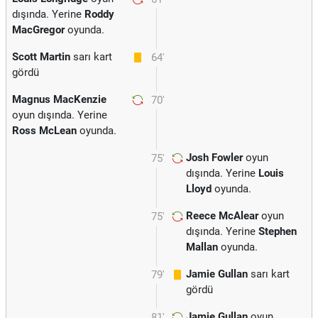
dışında. Yerine
Roddy
MacGregor
oyunda.
Scott Martin
sarı kart
64'
gördü
Magnus MacKenzie
70'
oyun dışında. Yerine
Ross McLean
oyunda.
Josh Fowler
oyun
75'
dışında. Yerine
Louis
Lloyd
oyunda.
Reece McAlear
oyun
75'
dışında. Yerine
Stephen
Mallan
oyunda.
Jamie Gullan
sarı kart
79'
gördü
Jamie Gullan
oyun
81'