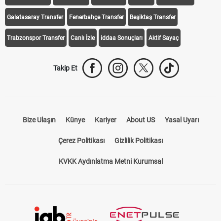
Galatasaray Transfer
Fenerbahçe Transfer
Beşiktaş Transfer
Trabzonspor Transfer
Canlı İzle
iddaa Sonuçları
Aktif Sayaç
Takip Et
Bize Ulaşın
Künye
Kariyer
About US
Yasal Uyarı
Çerez Politikası
Gizlilik Politikası
KVKK Aydınlatma Metni Kurumsal