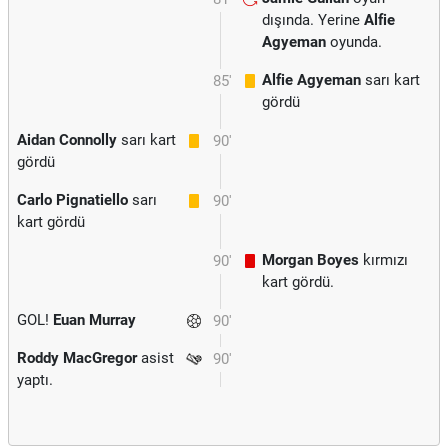
dışında. Yerine
Alfie
Agyeman
oyunda.
Alfie Agyeman
sarı kart
85'
gördü
Aidan Connolly
sarı kart
90'
gördü
Carlo Pignatiello
sarı
90'
kart gördü
Morgan Boyes
kırmızı
90'
kart gördü.
GOL!
Euan Murray
90'
Roddy MacGregor
asist
90'
yaptı.