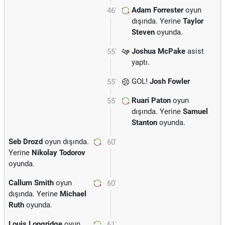
Adam Forrester
oyun
46'
dışında. Yerine
Taylor
Steven
oyunda.
Joshua McPake
asist
55'
yaptı.
GOL!
Josh Fowler
55'
Ruari Paton
oyun
55'
dışında. Yerine
Samuel
Stanton
oyunda.
Seb Drozd
oyun dışında.
60'
Yerine
Nikolay Todorov
oyunda.
Callum Smith
oyun
60'
dışında. Yerine
Michael
Ruth
oyunda.
Louis Longridge
oyun
61'