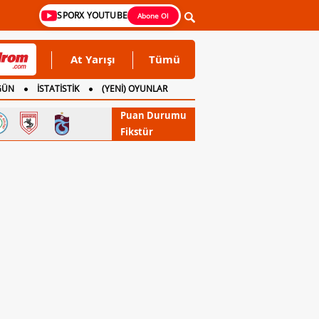
SPORX YOUTUBE
Abone Ol
At Yarışı
Tümü
GÜN
İSTATİSTİK
(YENİ) OYUNLAR
Puan Durumu
Fikstür