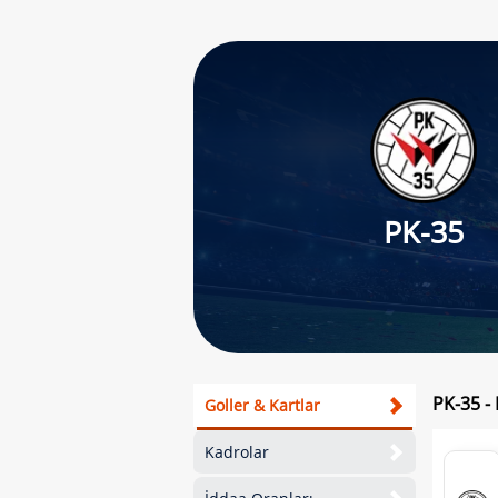
PK-35
PK-35 - 
Goller & Kartlar
Kadrolar