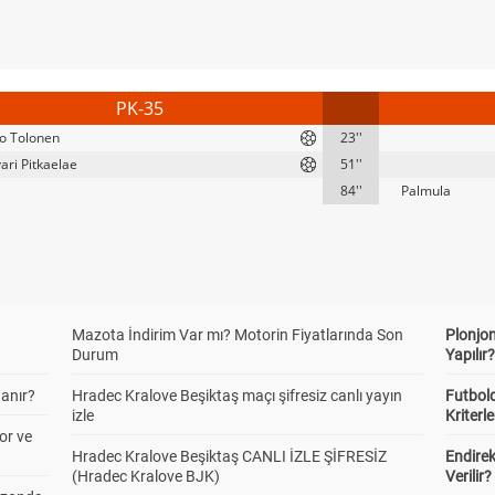
PK-35
o Tolonen
23''
vari Pitkaelae
51''
84''
Palmula
Mazota İndirim Var mı? Motorin Fiyatlarında Son
Plonjon
Durum
Yapılır
anır?
Hradec Kralove Beşiktaş maçı şifresiz canlı yayın
Futbold
izle
Kriterle
or ve
Hradec Kralove Beşiktaş CANLI İZLE ŞİFRESİZ
Endire
(Hradec Kralove BJK)
Verilir?