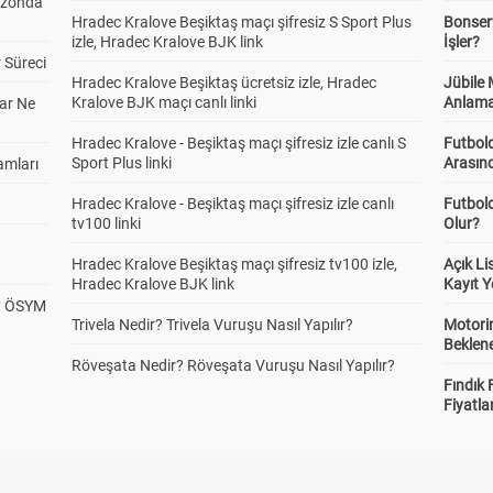
ezonda
Hradec Kralove Beşiktaş maçı şifresiz S Sport Plus
Bonserv
izle, Hradec Kralove BJK link
İşler?
 Süreci
Hradec Kralove Beşiktaş ücretsiz izle, Hradec
Jübile
Kralove BJK maçı canlı linki
Anlama
ar Ne
Hradec Kralove - Beşiktaş maçı şifresiz izle canlı S
Futbold
Sport Plus linki
Arasınd
amları
Hradec Kralove - Beşiktaş maçı şifresiz izle canlı
Futbol
tv100 linki
Olur?
Hradec Kralove Beşiktaş maçı şifresiz tv100 izle,
Açık L
Hradec Kralove BJK link
Kayıt Y
? ÖSYM
Trivela Nedir? Trivela Vuruşu Nasıl Yapılır?
Motorin
Beklene
Röveşata Nedir? Röveşata Vuruşu Nasıl Yapılır?
Fındık 
Fiyatla