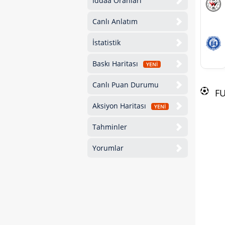
İddaa Oranları
Canlı Anlatım
İstatistik
Baskı Haritası
YENİ
Canlı Puan Durumu
F
Aksiyon Haritası
YENİ
Tahminler
Yorumlar