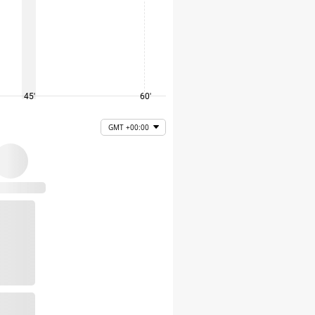
45'
60'
75'
GMT +00:00