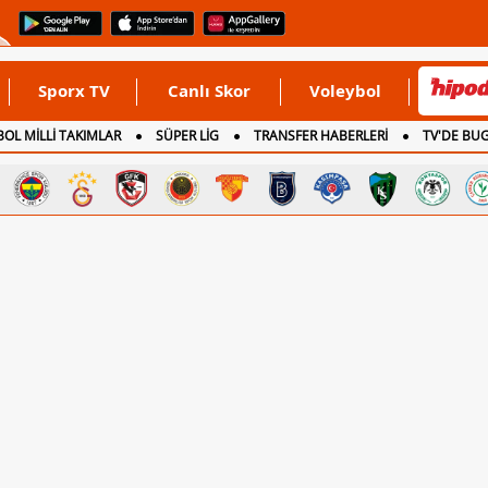
Sporx TV
Canlı Skor
Voleybol
OL MİLLİ TAKIMLAR
SÜPER LİG
TRANSFER HABERLERİ
TV'DE BU