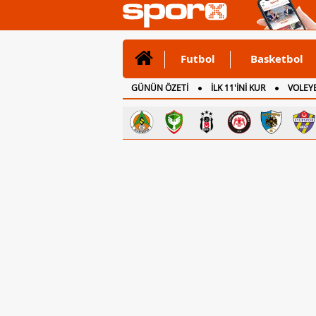
Futbol
Basketbol
GÜNÜN ÖZETİ
İLK 11'İNİ KUR
VOLEYB
CANLI ANLATIM
İNGİLTERE