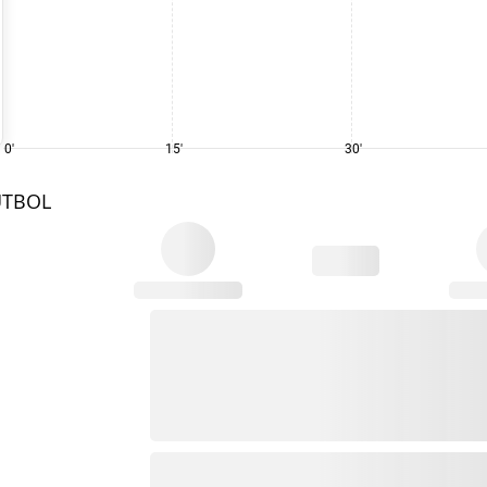
0'
15'
30'
UTBOL