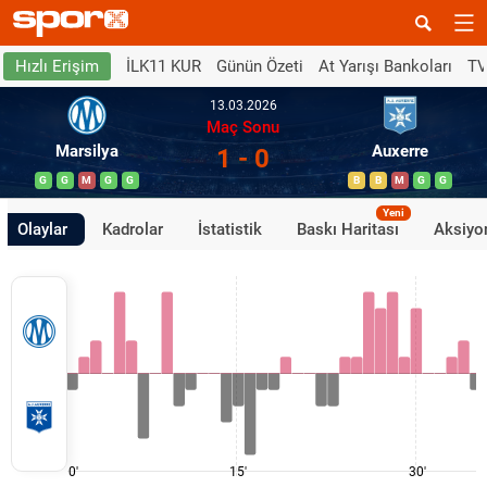
İLK11 KUR
Günün Özeti
At Yarışı Bankoları
TV
Hızlı Erişim
13.03.2026
Maç Sonu
Marsilya
Auxerre
1 - 0
G
G
M
G
G
B
B
M
G
G
Yeni
Olaylar
Kadrolar
İstatistik
Baskı Haritası
Aksiyon
0'
15'
30'