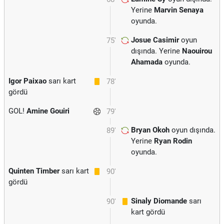
Yerine
Marvin Senaya
oyunda.
Josue Casimir
oyun
75'
dışında. Yerine
Naouirou
Ahamada
oyunda.
Igor Paixao
sarı kart
78'
gördü
GOL!
Amine Gouiri
79'
Bryan Okoh
oyun dışında.
89'
Yerine
Ryan Rodin
oyunda.
Quinten Timber
sarı kart
90'
gördü
Sinaly Diomande
sarı
90'
kart gördü