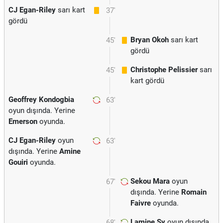
CJ Egan-Riley
sarı kart
37'
gördü
Bryan Okoh
sarı kart
45'
gördü
Christophe Pelissier
sarı
45'
kart gördü
Geoffrey Kondogbia
63'
oyun dışında. Yerine
Emerson
oyunda.
CJ Egan-Riley
oyun
63'
dışında. Yerine
Amine
Gouiri
oyunda.
Sekou Mara
oyun
67'
dışında. Yerine
Romain
Faivre
oyunda.
Lamine Sy
oyun dışında.
68'