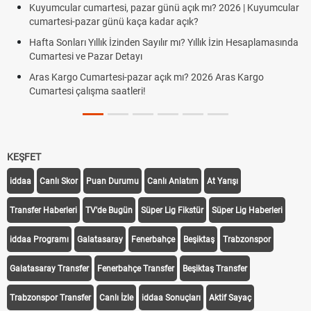
Kuyumcular cumartesi, pazar günü açık mı? 2026 | Kuyumcular
cumartesi-pazar günü kaça kadar açık?
Hafta Sonları Yıllık İzinden Sayılır mı? Yıllık İzin Hesaplamasında
Cumartesi ve Pazar Detayı
Aras Kargo Cumartesi-pazar açık mı? 2026 Aras Kargo
Cumartesi çalışma saatleri!
KEŞFET
iddaa
Canlı Skor
Puan Durumu
Canlı Anlatım
At Yarışı
Transfer Haberleri
TV'de Bugün
Süper Lig Fikstür
Süper Lig Haberleri
iddaa Programı
Galatasaray
Fenerbahçe
Beşiktaş
Trabzonspor
Galatasaray Transfer
Fenerbahçe Transfer
Beşiktaş Transfer
Trabzonspor Transfer
Canlı İzle
iddaa Sonuçları
Aktif Sayaç