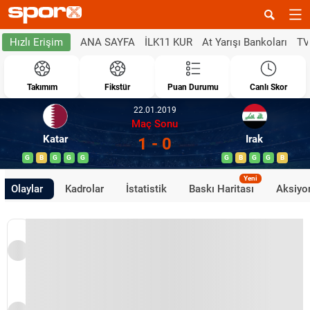
ANA SAYFA
İLK11 KUR
At Yarışı Bankoları
TV
Hızlı Erişim
Takımım
Fikstür
Puan Durumu
Canlı Skor
22.01.2019
Maç Sonu
Katar
Irak
1 - 0
G
B
G
G
G
G
B
G
G
B
Yeni
Olaylar
Kadrolar
İstatistik
Baskı Haritası
Aksiyon