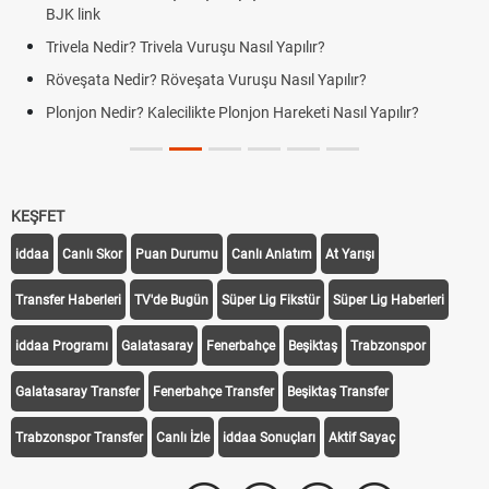
BJK link
Trivela Nedir? Trivela Vuruşu Nasıl Yapılır?
Röveşata Nedir? Röveşata Vuruşu Nasıl Yapılır?
Plonjon Nedir? Kalecilikte Plonjon Hareketi Nasıl Yapılır?
KEŞFET
iddaa
Canlı Skor
Puan Durumu
Canlı Anlatım
At Yarışı
Transfer Haberleri
TV'de Bugün
Süper Lig Fikstür
Süper Lig Haberleri
iddaa Programı
Galatasaray
Fenerbahçe
Beşiktaş
Trabzonspor
Galatasaray Transfer
Fenerbahçe Transfer
Beşiktaş Transfer
Trabzonspor Transfer
Canlı İzle
iddaa Sonuçları
Aktif Sayaç