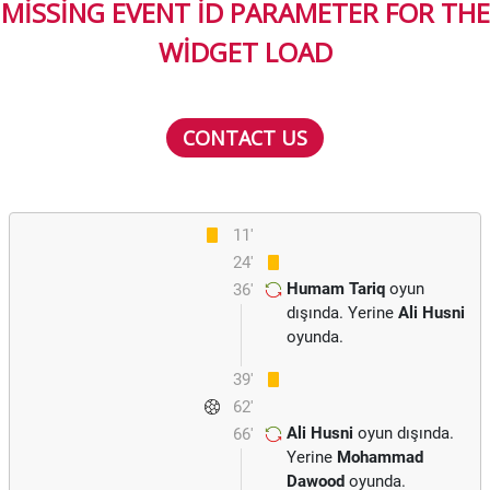
MISSING EVENT ID PARAMETER FOR THE
WIDGET LOAD
CONTACT US
11'
24'
Humam Tariq
oyun
36'
dışında. Yerine
Ali Husni
oyunda.
39'
62'
Ali Husni
oyun dışında.
66'
Yerine
Mohammad
Dawood
oyunda.