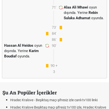
Alaa Ali Mhawi
oyun
71'
dışında. Yerine
Rebin
Sulaka Adhamat
oyunda.
73'
84'
86'
Hassan Al Heidos
oyun
90'
dışında. Yerine
Karim
Boudiaf
oyunda.
90 +
3
Şu An Popüler İçerikler
Hradec Kralove - Beşiktaş maçı şifresiz izle canlı tv100 linki
Hradec Kralove Beşiktaş maçı şifresiz tv100 izle, Hradec Kralove