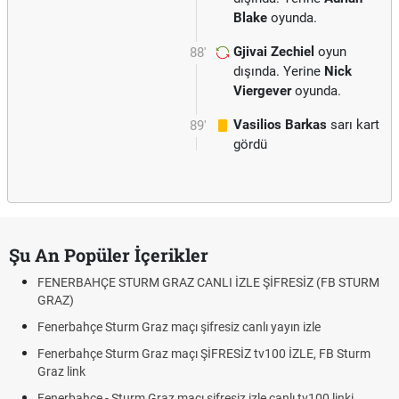
Blake
oyunda.
Gjivai Zechiel
oyun
88'
dışında. Yerine
Nick
Viergever
oyunda.
Vasilios Barkas
sarı kart
89'
gördü
Şu An Popüler İçerikler
FENERBAHÇE STURM GRAZ CANLI İZLE ŞİFRESİZ (FB STURM
GRAZ)
Fenerbahçe Sturm Graz maçı şifresiz canlı yayın izle
Fenerbahçe Sturm Graz maçı ŞİFRESİZ tv100 İZLE, FB Sturm
Graz link
Fenerbahçe - Sturm Graz maçı şifresiz izle canlı tv100 linki