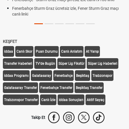
Fenerbahçe Sturm Graz ücretsiz izle, Fener Sturm Graz maçı
canlı linki
KEŞFET
iddaa
Canlı Skor
Puan Durumu
Canlı Anlatım
At Yarışı
Transfer Haberleri
TV'de Bugün
Süper Lig Fikstür
Süper Lig Haberleri
iddaa Programı
Galatasaray
Fenerbahçe
Beşiktaş
Trabzonspor
Galatasaray Transfer
Fenerbahçe Transfer
Beşiktaş Transfer
Trabzonspor Transfer
Canlı İzle
iddaa Sonuçları
Aktif Sayaç
Takip Et