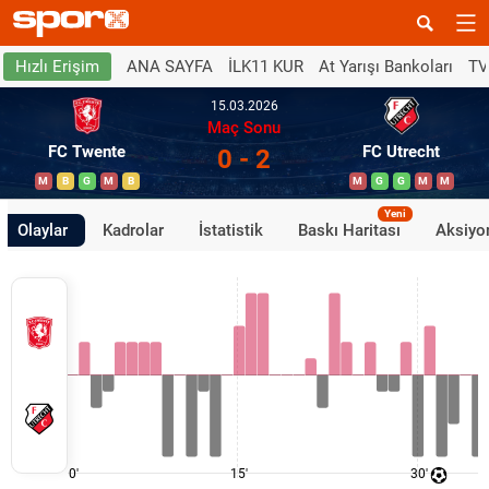
ANA SAYFA
İLK11 KUR
At Yarışı Bankoları
TV
Hızlı Erişim
15.03.2026
Maç Sonu
FC Twente
FC Utrecht
0 - 2
M
B
G
M
B
M
G
G
M
M
Yeni
Olaylar
Kadrolar
İstatistik
Baskı Haritası
Aksiyon
0'
15'
30'