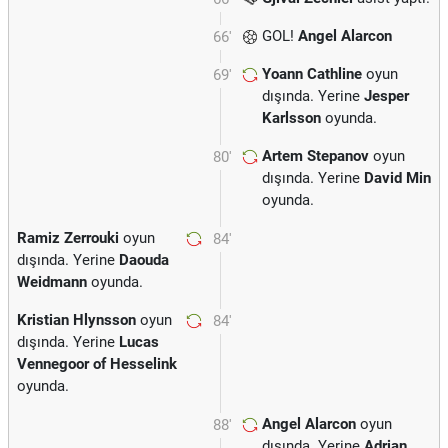
GOL!
Angel Alarcon
66'
Yoann Cathline
oyun
69'
dışında. Yerine
Jesper
Karlsson
oyunda.
Artem Stepanov
oyun
80'
dışında. Yerine
David Min
oyunda.
Ramiz Zerrouki
oyun
84'
dışında. Yerine
Daouda
Weidmann
oyunda.
Kristian Hlynsson
oyun
84'
dışında. Yerine
Lucas
Vennegoor of Hesselink
oyunda.
Angel Alarcon
oyun
88'
dışında. Yerine
Adrian