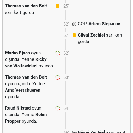
Thomas van den Belt
25'
sarı kart gördü
GOL!
Artem Stepanov
32'
Gjivai Zechiel
sarı kart
57'
gördü
Marko Pjaca
oyun
62'
dışında. Yerine
Ricky
van Wolfswinkel
oyunda.
Thomas van den Belt
63'
oyun dışında. Yerine
Arno Verschueren
oyunda.
Ruud Nijstad
oyun
64'
dışında. Yerine
Robin
Propper
oyunda.
Gjivai Zechiel
asist yaptı.
66'