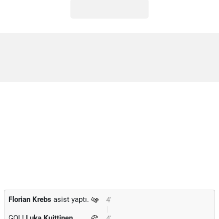
Florian Krebs
asist yaptı.
4'
GOL!
Luka Kuittinen
4'