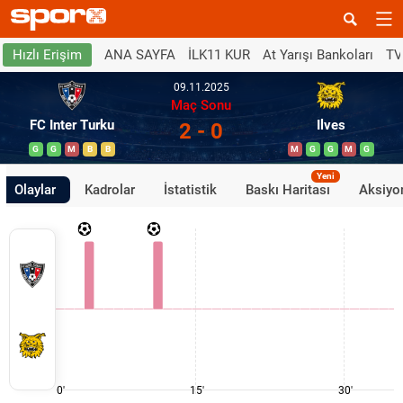
ANA SAYFA
İLK11 KUR
At Yarışı Bankoları
TV
Hızlı Erişim
09.11.2025
Maç Sonu
FC Inter Turku
Ilves
2 - 0
G
G
M
B
B
M
G
G
M
G
Yeni
Olaylar
Kadrolar
İstatistik
Baskı Haritası
Aksiyon
0'
15'
30'