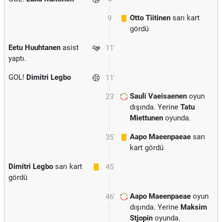
Otto Tiitinen
sarı kart
9'
gördü
Eetu Huuhtanen
asist
11'
yaptı.
GOL!
Dimitri Legbo
11'
Sauli Vaeisaenen
oyun
23'
dışında. Yerine
Tatu
Miettunen
oyunda.
Aapo Maeenpaeae
sarı
35'
kart gördü
Dimitri Legbo
sarı kart
45'
gördü
Aapo Maeenpaeae
oyun
46'
dışında. Yerine
Maksim
Stjopin
oyunda.