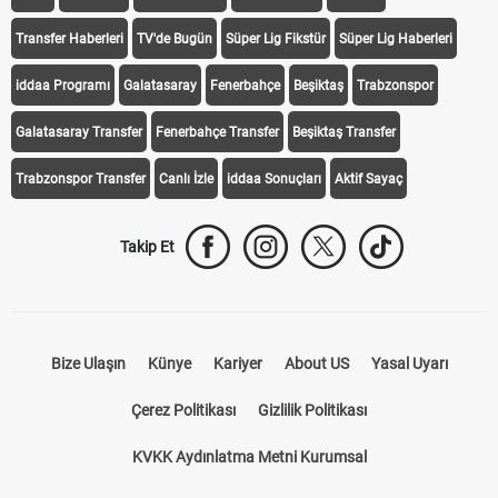
Transfer Haberleri
TV'de Bugün
Süper Lig Fikstür
Süper Lig Haberleri
iddaa Programı
Galatasaray
Fenerbahçe
Beşiktaş
Trabzonspor
Galatasaray Transfer
Fenerbahçe Transfer
Beşiktaş Transfer
Trabzonspor Transfer
Canlı İzle
iddaa Sonuçları
Aktif Sayaç
Takip Et
Bize Ulaşın
Künye
Kariyer
About US
Yasal Uyarı
Çerez Politikası
Gizlilik Politikası
KVKK Aydınlatma Metni Kurumsal