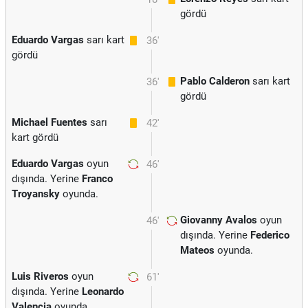
gördü
Eduardo Vargas
sarı kart
36'
gördü
Pablo Calderon
sarı kart
36'
gördü
Michael Fuentes
sarı
42'
kart gördü
Eduardo Vargas
oyun
46'
dışında. Yerine
Franco
Troyansky
oyunda.
Giovanny Avalos
oyun
46'
dışında. Yerine
Federico
Mateos
oyunda.
Luis Riveros
oyun
61'
dışında. Yerine
Leonardo
Valencia
oyunda.