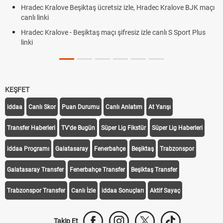
Hradec Kralove Beşiktaş ücretsiz izle, Hradec Kralove BJK maçı
canlı linki
Hradec Kralove - Beşiktaş maçı şifresiz izle canlı S Sport Plus
linki
KEŞFET
iddaa
Canlı Skor
Puan Durumu
Canlı Anlatım
At Yarışı
Transfer Haberleri
TV'de Bugün
Süper Lig Fikstür
Süper Lig Haberleri
iddaa Programı
Galatasaray
Fenerbahçe
Beşiktaş
Trabzonspor
Galatasaray Transfer
Fenerbahçe Transfer
Beşiktaş Transfer
Trabzonspor Transfer
Canlı İzle
iddaa Sonuçları
Aktif Sayaç
Takip Et