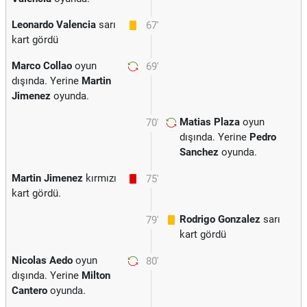
Leonardo Valencia
sarı
67'
kart gördü
Marco Collao
oyun
69'
dışında. Yerine
Martin
Jimenez
oyunda.
Matias Plaza
oyun
70'
dışında. Yerine
Pedro
Sanchez
oyunda.
Martin Jimenez
kırmızı
75'
kart gördü.
Rodrigo Gonzalez
sarı
79'
kart gördü
Nicolas Aedo
oyun
80'
dışında. Yerine
Milton
Cantero
oyunda.