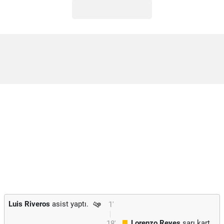
Luis Riveros
asist yaptı.
1'
Lorenzo Reyes
sarı kart
18'