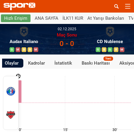
ANA SAYFA
İLK11 KUR
At Yarışı Bankoları
TV
Hızlı Erişim
02.12.2025
Maç Sonu
Audax Italiano
CD Nublense
0 - 0
G
M
B
B
M
G
B
G
B
M
Yeni
Olaylar
Kadrolar
İstatistik
Baskı Haritası
Aksiyon
0'
15'
30'