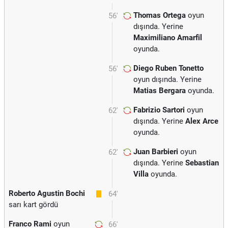
Thomas Ortega
oyun
56'
dışında. Yerine
Maximiliano Amarfil
oyunda.
Diego Ruben Tonetto
56'
oyun dışında. Yerine
Matias Bergara
oyunda.
Fabrizio Sartori
oyun
62'
dışında. Yerine
Alex Arce
oyunda.
Juan Barbieri
oyun
62'
dışında. Yerine
Sebastian
Villa
oyunda.
Roberto Agustin Bochi
64'
sarı kart gördü
Franco Rami
oyun
66'