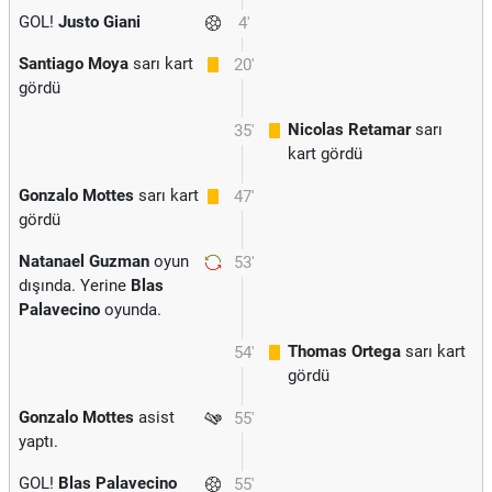
GOL!
Justo Giani
4'
Santiago Moya
sarı kart
20'
gördü
Nicolas Retamar
sarı
35'
kart gördü
Gonzalo Mottes
sarı kart
47'
gördü
Natanael Guzman
oyun
53'
dışında. Yerine
Blas
Palavecino
oyunda.
Thomas Ortega
sarı kart
54'
gördü
Gonzalo Mottes
asist
55'
yaptı.
GOL!
Blas Palavecino
55'