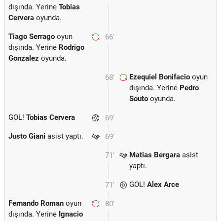
dışında. Yerine
Tobias
Cervera
oyunda.
Tiago Serrago
oyun
66'
dışında. Yerine
Rodrigo
Gonzalez
oyunda.
Ezequiel Bonifacio
oyun
68'
dışında. Yerine
Pedro
Souto
oyunda.
GOL!
Tobias Cervera
69'
Justo Giani
asist yaptı.
69'
Matias Bergara
asist
71'
yaptı.
GOL!
Alex Arce
71'
Fernando Roman
oyun
80'
dışında. Yerine
Ignacio