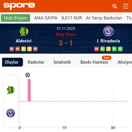
ANA SAYFA
İLK11 KUR
At Yarışı Bankoları
TV
Hızlı Erişim
01.11.2025
Maç Sonu
Aldosivi
I. Rivadavia
3 - 1
M
M
B
B
M
M
G
B
G
G
Yeni
Olaylar
Kadrolar
İstatistik
Baskı Haritası
Aksiyon
0'
15'
30'