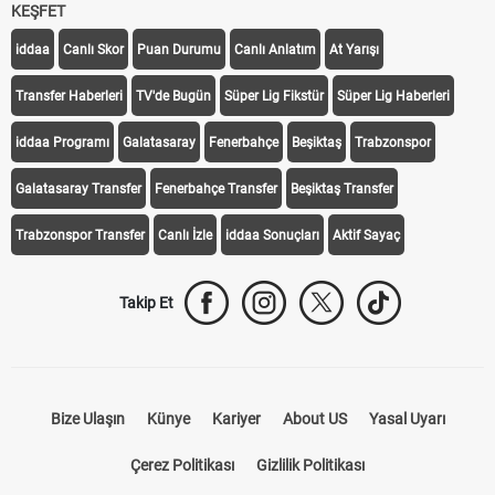
KEŞFET
iddaa
Canlı Skor
Puan Durumu
Canlı Anlatım
At Yarışı
Transfer Haberleri
TV'de Bugün
Süper Lig Fikstür
Süper Lig Haberleri
iddaa Programı
Galatasaray
Fenerbahçe
Beşiktaş
Trabzonspor
Galatasaray Transfer
Fenerbahçe Transfer
Beşiktaş Transfer
Trabzonspor Transfer
Canlı İzle
iddaa Sonuçları
Aktif Sayaç
Takip Et
Bize Ulaşın
Künye
Kariyer
About US
Yasal Uyarı
Çerez Politikası
Gizlilik Politikası