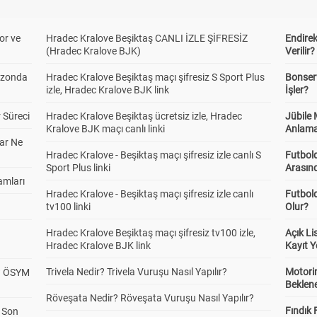
or ve
Hradec Kralove Beşiktaş CANLI İZLE ŞİFRESİZ
Endire
(Hradec Kralove BJK)
Verilir?
ezonda
Hradec Kralove Beşiktaş maçı şifresiz S Sport Plus
Bonserv
izle, Hradec Kralove BJK link
İşler?
 Süreci
Hradec Kralove Beşiktaş ücretsiz izle, Hradec
Jübile
Kralove BJK maçı canlı linki
Anlama
ar Ne
Hradec Kralove - Beşiktaş maçı şifresiz izle canlı S
Futbold
Sport Plus linki
Arasınd
amları
Hradec Kralove - Beşiktaş maçı şifresiz izle canlı
Futbol
tv100 linki
Olur?
Hradec Kralove Beşiktaş maçı şifresiz tv100 izle,
Açık L
Hradec Kralove BJK link
Kayıt Y
Trivela Nedir? Trivela Vuruşu Nasıl Yapılır?
Motorin
? ÖSYM
Beklene
Röveşata Nedir? Röveşata Vuruşu Nasıl Yapılır?
Fındık 
a Son