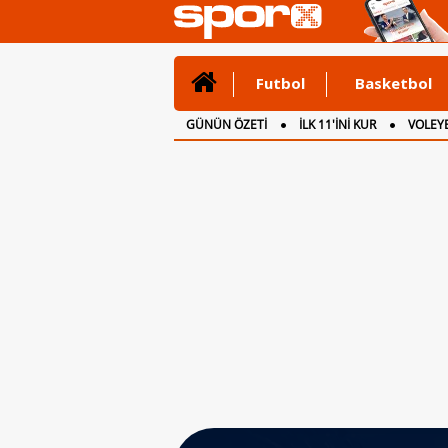
Futbol
Basketbol
GÜNÜN ÖZETİ
İLK 11'İNİ KUR
VOLEYB
CANLI ANLATIM
İNGİLTERE