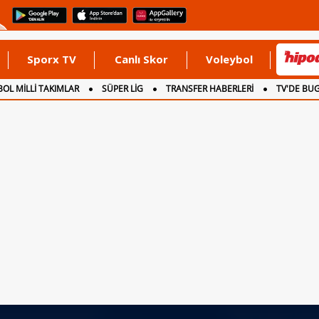
Sporx TV
Canlı Skor
Voleybol
OL MİLLİ TAKIMLAR
SÜPER LİG
TRANSFER HABERLERİ
TV'DE BU