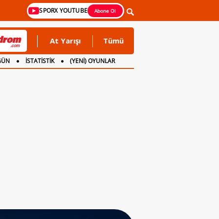
SPORX YOUTUBE
Abone Ol
At Yarışı
Tümü
GÜN
İSTATİSTİK
(YENİ) OYUNLAR