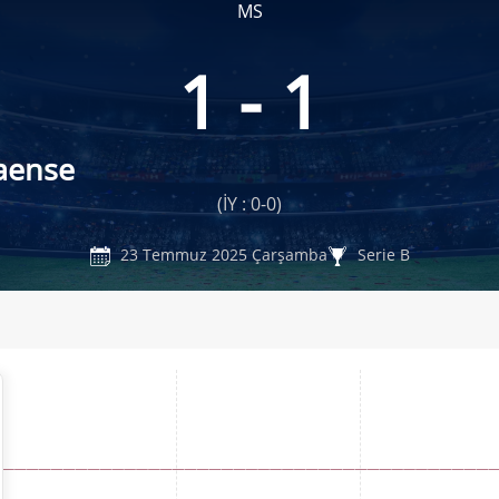
MS
1 - 1
aense
(İY : 0-0)
23 Temmuz 2025 Çarşamba
Serie B