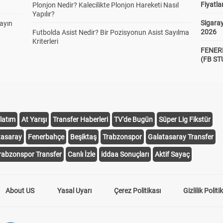
Fiyatla
Plonjon Nedir? Kalecilikte Plonjon Hareketi Nasıl
Yapılır?
Sigaray
yayın
2026
Futbolda Asist Nedir? Bir Pozisyonun Asist Sayılma
Kriterleri
FENER
(FB S
latım
At Yarışı
Transfer Haberleri
TV'de Bugün
Süper Lig Fikstür
tasaray
Fenerbahçe
Beşiktaş
Trabzonspor
Galatasaray Transfer
rabzonspor Transfer
Canlı İzle
iddaa Sonuçları
Aktif Sayaç
About US
Yasal Uyarı
Çerez Politikası
Gizlilik Politi