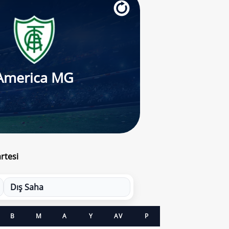
America MG
rtesi
Dış Saha
B
M
A
Y
AV
P