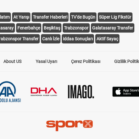
latım
At Yarışı
Transfer Haberleri
TV'de Bugün
Süper Lig Fikstür
tasaray
Fenerbahçe
Beşiktaş
Trabzonspor
Galatasaray Transfer
rabzonspor Transfer
Canlı İzle
iddaa Sonuçları
Aktif Sayaç
About US
Yasal Uyarı
Çerez Politikası
Gizlilik Politi