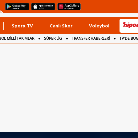
Sporx TV
Canlı Skor
Voleybol
OL MİLLİ TAKIMLAR
SÜPER LİG
TRANSFER HABERLERİ
TV'DE BU