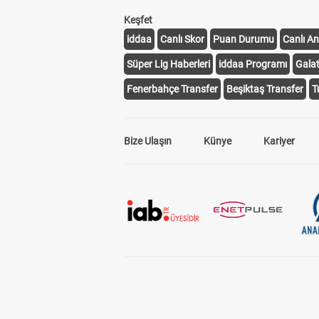
Keşfet
iddaa
Canlı Skor
Puan Durumu
Canlı An
Süper Lig Haberleri
iddaa Programı
Gala
Fenerbahçe Transfer
Beşiktaş Transfer
T
Bize Ulaşın
Künye
Kariyer