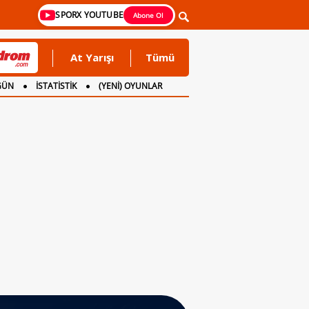
SPORX YOUTUBE
Abone Ol
At Yarışı
Tümü
GÜN
İSTATİSTİK
(YENİ) OYUNLAR