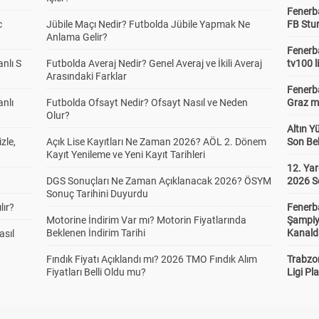
Fenerb
c
Jübile Maçı Nedir? Futbolda Jübile Yapmak Ne
FB Stu
Anlama Gelir?
Fenerba
anlı S
Futbolda Averaj Nedir? Genel Averaj ve İkili Averaj
tv100 l
Arasındaki Farklar
Fenerba
anlı
Futbolda Ofsayt Nedir? Ofsayt Nasıl ve Neden
Graz ma
Olur?
Altın Y
zle,
Açık Lise Kayıtları Ne Zaman 2026? AÖL 2. Dönem
Son Bek
Kayıt Yenileme ve Yeni Kayıt Tarihleri
12. Yar
DGS Sonuçları Ne Zaman Açıklanacak 2026? ÖSYM
2026 S
Sonuç Tarihini Duyurdu
lır?
Fenerb
Motorine İndirim Var mı? Motorin Fiyatlarında
Şampiy
Beklenen İndirim Tarihi
Kanald
asıl
Fındık Fiyatı Açıklandı mı? 2026 TMO Fındık Alım
Trabzo
Fiyatları Belli Oldu mu?
Ligi Pla