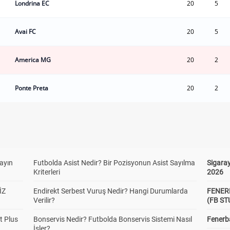
Londrina EC
20
5
Avai FC
20
5
America MG
20
2
Ponte Preta
20
2
yayın
Futbolda Asist Nedir? Bir Pozisyonun Asist Sayılma
Sigaray
Kriterleri
2026
İZ
Endirekt Serbest Vuruş Nedir? Hangi Durumlarda
FENER
Verilir?
(FB S
t Plus
Bonservis Nedir? Futbolda Bonservis Sistemi Nasıl
Fenerba
İşler?