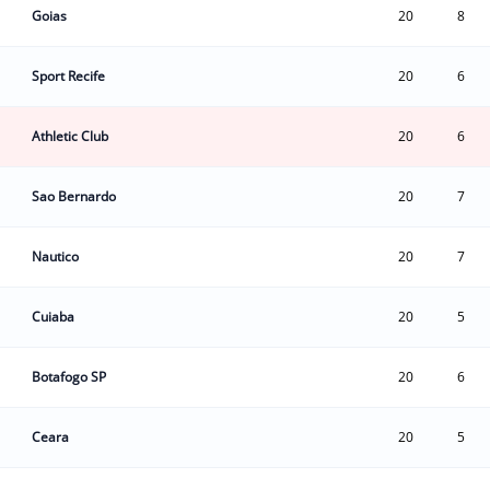
Goias
20
8
Sport Recife
20
6
Athletic Club
20
6
Sao Bernardo
20
7
Nautico
20
7
Cuiaba
20
5
Botafogo SP
20
6
Ceara
20
5