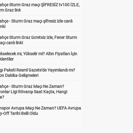
ahçe Sturm Graz maçı ŞİFRESİZ tv100 İZLE,
rm Graz link
hçe - Sturm Graz maçı şifresiz izle canlı
inki
hçe Sturm Graz ücretsiz izle, Fener Sturm
çı canlı linki
ükselecek mi, Yükselir mi? Altın Fiyatları İçin
lentiler
gı Paketi Resmî Gazete'de Yayımlandı mı?
on Dakika Gelişmeleri
ahçe - Sturm Graz Maçı Ne Zaman?
onlar Ligi Rövanşı Saat Kaçta, Hangi
a?
nspor Avrupa Maçı Ne Zaman? UEFA Avrupa
y-Off Tarihi Belli Oldu