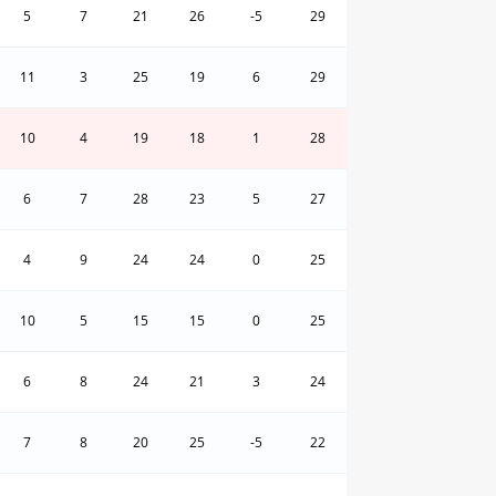
5
7
21
26
-5
29
11
3
25
19
6
29
10
4
19
18
1
28
6
7
28
23
5
27
4
9
24
24
0
25
10
5
15
15
0
25
6
8
24
21
3
24
7
8
20
25
-5
22