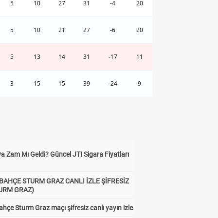
5
10
27
31
-4
20
5
10
21
27
-6
20
5
13
14
31
-17
11
3
15
15
39
-24
9
a Zam Mı Geldi? Güncel JTI Sigara Fiyatları
BAHÇE STURM GRAZ CANLI İZLE ŞİFRESİZ
TURM GRAZ)
hçe Sturm Graz maçı şifresiz canlı yayın izle