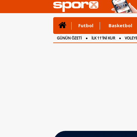
Futbol
Basketbol
GÜNÜN ÖZETİ
İLK 11'İNİ KUR
VOLEYB
CANLI ANLATIM
İNGİLTERE