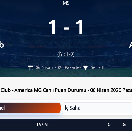
MS
1 - 1
ub
(İY : 1-0)
06 Nisan 2026 Pazartesi
Serie B
c Club - America MG Canlı Puan Durumu - 06 Nisan 2026 Paza
el
İç Saha
TAKIM
O
G