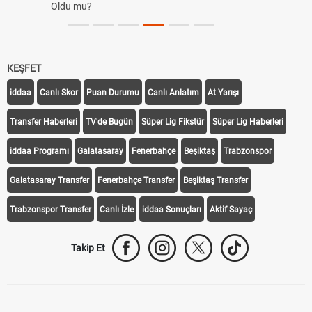
Oldu mu?
KEŞFET
iddaa
Canlı Skor
Puan Durumu
Canlı Anlatım
At Yarışı
Transfer Haberleri
TV'de Bugün
Süper Lig Fikstür
Süper Lig Haberleri
iddaa Programı
Galatasaray
Fenerbahçe
Beşiktaş
Trabzonspor
Galatasaray Transfer
Fenerbahçe Transfer
Beşiktaş Transfer
Trabzonspor Transfer
Canlı İzle
iddaa Sonuçları
Aktif Sayaç
Takip Et