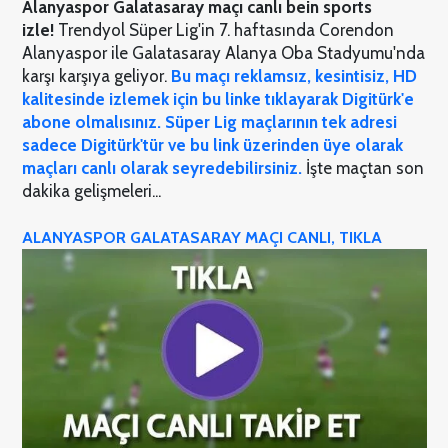
Alanyaspor Galatasaray maçı canlı bein sports
izle!
Trendyol Süper Lig'in 7. haftasında Corendon
Alanyaspor ile Galatasaray Alanya Oba Stadyumu'nda
karşı karşıya geliyor.
Bu maçı reklamsız, kesintisiz, HD
kalitesinde izlemek için bu linke tıklayarak Digitürk'e
abone olmalısınız. Süper Lig maçlarının tek adresi
sadece Digitürk'tür ve bu link üzerinden üye olarak
maçları canlı olarak seyredebilirsiniz.
İşte maçtan son
dakika gelişmeleri...
ALANYASPOR GALATASARAY MAÇI CANLI, TIKLA