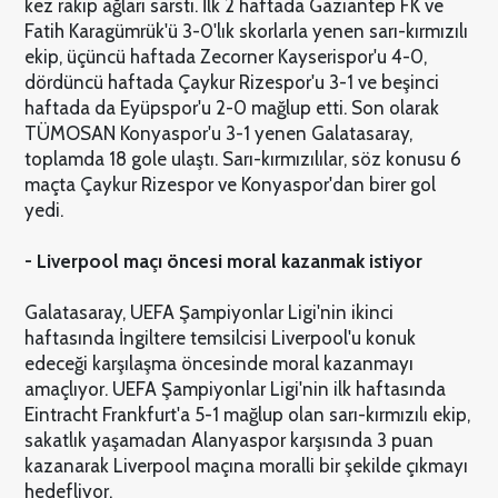
kez rakip ağları sarstı. İlk 2 haftada Gaziantep FK ve
Fatih Karagümrük'ü 3-0'lık skorlarla yenen sarı-kırmızılı
ekip, üçüncü haftada Zecorner Kayserispor'u 4-0,
dördüncü haftada Çaykur Rizespor'u 3-1 ve beşinci
haftada da Eyüpspor'u 2-0 mağlup etti. Son olarak
TÜMOSAN Konyaspor'u 3-1 yenen Galatasaray,
toplamda 18 gole ulaştı. Sarı-kırmızılılar, söz konusu 6
maçta Çaykur Rizespor ve Konyaspor'dan birer gol
yedi.
- Liverpool maçı öncesi moral kazanmak istiyor
Galatasaray, UEFA Şampiyonlar Ligi'nin ikinci
haftasında İngiltere temsilcisi Liverpool'u konuk
edeceği karşılaşma öncesinde moral kazanmayı
amaçlıyor. UEFA Şampiyonlar Ligi'nin ilk haftasında
Eintracht Frankfurt'a 5-1 mağlup olan sarı-kırmızılı ekip,
sakatlık yaşamadan Alanyaspor karşısında 3 puan
kazanarak Liverpool maçına moralli bir şekilde çıkmayı
hedefliyor.