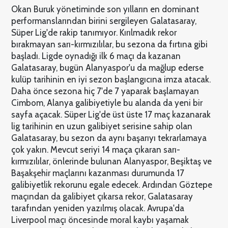
Okan Buruk yönetiminde son yılların en dominant
performanslarından birini sergileyen Galatasaray,
Süper Lig'de rakip tanımıyor. Kırılmadık rekor
bırakmayan sarı-kırmızılılar, bu sezona da fırtına gibi
başladı. Ligde oynadığı ilk 6 maçı da kazanan
Galatasaray, bugün Alanyaspor'u da mağlup ederse
kulüp tarihinin en iyi sezon başlangıcına imza atacak.
Daha önce sezona hiç 7'de 7 yaparak başlamayan
Cimbom, Alanya galibiyetiyle bu alanda da yeni bir
sayfa açacak. Süper Lig'de üst üste 17 maç kazanarak
lig tarihinin en uzun galibiyet serisine sahip olan
Galatasaray, bu sezon da aynı başarıyı tekrarlamaya
çok yakın. Mevcut seriyi 14 maça çıkaran sarı-
kırmızılılar, önlerinde bulunan Alanyaspor, Beşiktaş ve
Başakşehir maçlarını kazanması durumunda 17
galibiyetlik rekorunu egale edecek. Ardından Göztepe
maçından da galibiyet çıkarsa rekor, Galatasaray
tarafından yeniden yazılmış olacak. Avrupa'da
Liverpool maçı öncesinde moral kaybı yaşamak