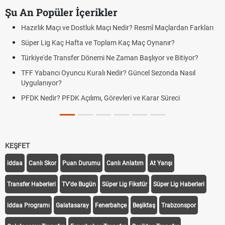
Şu An Popüler İçerikler
Hazırlık Maçı ve Dostluk Maçı Nedir? Resmî Maçlardan Farkları
Süper Lig Kaç Hafta ve Toplam Kaç Maç Oynanır?
Türkiye'de Transfer Dönemi Ne Zaman Başlıyor ve Bitiyor?
TFF Yabancı Oyuncu Kuralı Nedir? Güncel Sezonda Nasıl
Uygulanıyor?
PFDK Nedir? PFDK Açılımı, Görevleri ve Karar Süreci
KEŞFET
iddaa
Canlı Skor
Puan Durumu
Canlı Anlatım
At Yarışı
Transfer Haberleri
TV'de Bugün
Süper Lig Fikstür
Süper Lig Haberleri
iddaa Programı
Galatasaray
Fenerbahçe
Beşiktaş
Trabzonspor