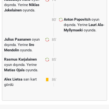
dışında. Yerine
Niklas
Jokelainen
oyunda.
Anton Popovitch
oyun
80'
dışında. Yerine
Lauri Ala-
Myllymaeki
oyunda.
Julius Paananen
oyun
85'
dışında. Yerine
Iiro
Mendolin
oyunda.
Rasmus Karjalainen
85'
oyun dışında. Yerine
Matias Ojala
oyunda.
Alex Lietsa
sarı kart
86'
gördü