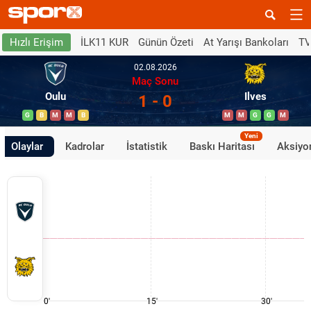
İLK11 KUR
Günün Özeti
At Yarışı Bankoları
TV
Hızlı Erişim
02.08.2026
Maç Sonu
Oulu
Ilves
1 - 0
G
B
M
M
B
M
M
G
G
M
Yeni
Olaylar
Kadrolar
İstatistik
Baskı Haritası
Aksiyon
0'
15'
30'