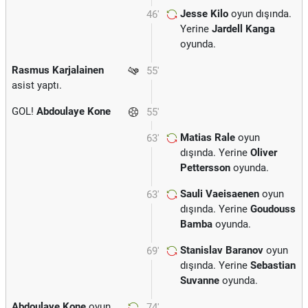
Jesse Kilo
oyun dışında.
46'
Yerine
Jardell Kanga
oyunda.
Rasmus Karjalainen
55'
asist yaptı.
GOL!
Abdoulaye Kone
55'
Matias Rale
oyun
63'
dışında. Yerine
Oliver
Pettersson
oyunda.
Sauli Vaeisaenen
oyun
63'
dışında. Yerine
Goudouss
Bamba
oyunda.
Stanislav Baranov
oyun
69'
dışında. Yerine
Sebastian
Suvanne
oyunda.
Abdoulaye Kone
oyun
74'