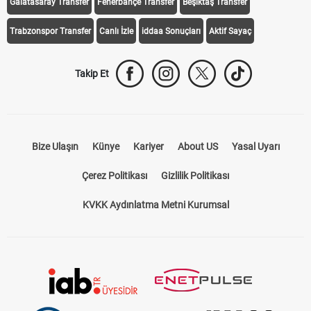
Galatasaray Transfer
Fenerbahçe Transfer
Beşiktaş Transfer
Trabzonspor Transfer
Canlı İzle
iddaa Sonuçları
Aktif Sayaç
Takip Et
Bize Ulaşın
Künye
Kariyer
About US
Yasal Uyarı
Çerez Politikası
Gizlilik Politikası
KVKK Aydınlatma Metni Kurumsal