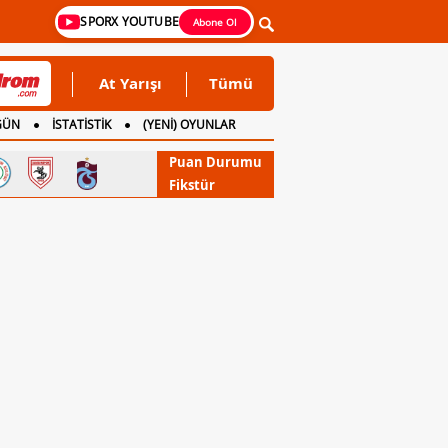
SPORX YOUTUBE
Abone Ol
At Yarışı
Tümü
GÜN
İSTATİSTİK
(YENİ) OYUNLAR
Puan Durumu
Fikstür