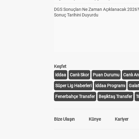
DGS Sonuçları Ne Zaman Açıklanacak 2026
Sonuç Tarihini Duyurdu
Keşfet
iddaa
Canlı Skor
Puan Durumu
Canlı An
Süper Lig Haberleri
iddaa Programı
Gala
Fenerbahçe Transfer
Beşiktaş Transfer
T
Bize Ulaşın
Künye
Kariyer