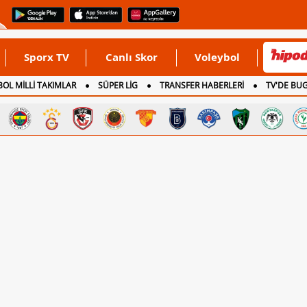
Sporx TV
Canlı Skor
Voleybol
OL MİLLİ TAKIMLAR
SÜPER LİG
TRANSFER HABERLERİ
TV'DE BU