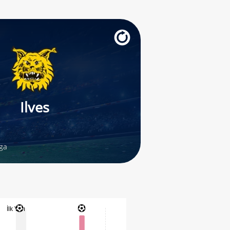
Ilves
iga
İlk Yarı