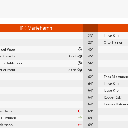
IFK Mariehamn
23''
Jesse Kilo
23''
Otto Tiitinen
uel Patut
45''
 Koivisto
45''
ian Dahlstroem
56''
uel Patut
56''
62''
Tatu Miettunen
64''
Jesse Kilo
64''
Jesse Kilo
64''
Roope Riski
64''
Teemu Hytoen
os Dosis
69''
i Huttunen
69''
dersson
69''