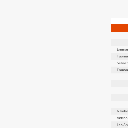
Emman
Tuomas
Sebast
Emman
Nikola
Antton
Leo An