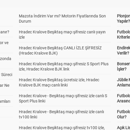
Mazota İndirim Var mı? Motorin Fiyatlarında Son
Plonjon
Durum
Yapılır
anır?
Hradec Kralove Beşiktaş maçı şifresiz canlı yayın
Futbold
izle
Kriterle
or ve
Hradec Kralove Beşiktaş CANLI İZLE ŞİFRESİZ
Endire
(Hradec Kralove BJK)
Verilir?
ezonda
Hradec Kralove Beşiktaş maçı şifresiz S Sport Plus
Bonserv
izle, Hradec Kralove BJK link
İşler?
 Süreci
Hradec Kralove Beşiktaş ücretsiz izle, Hradec
Jübile
Kralove BJK maçı canlı linki
Anlama
ar Ne
Hradec Kralove - Beşiktaş maçı şifresiz izle canlı S
Futbold
Sport Plus linki
Arasınd
amları
Hradec Kralove - Beşiktaş maçı şifresiz izle canlı
Futbol
tv100 linki
Olur?
Hradec Kralove Beşiktaş maçı şifresiz tv100 izle,
Açık L