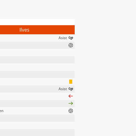
Ilves
en