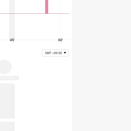
45'
60'
75'
GMT +00:00