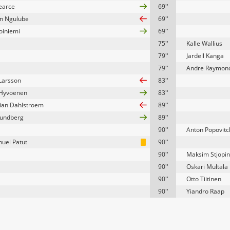
earce
69''
n Ngulube
69''
oiniemi
69''
75''
Kalle Wallius
79''
Jardell Kanga
79''
Andre Raymon
Larsson
83''
 Hyvoenen
83''
ian Dahlstroem
89''
Lundberg
89''
90''
Anton Popovitc
uel Patut
90''
90''
Maksim Stjopin
90''
Oskari Multala
90''
Otto Tiitinen
90''
Yiandro Raap