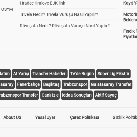
Hradec Kralove BJK link
Kayıt Y
? ÖSYM
Trivela Nedir? Trivela Vuruşu Nasıl Yapılır?
Motorin
Beklene
Röveşata Nedir? Röveşata Vuruşu Nasıl Yapılır?
Fındık 
Fiyatla
latım
At Yarışı
Transfer Haberleri
TV'de Bugün
Süper Lig Fikstür
tasaray
Fenerbahçe
Beşiktaş
Trabzonspor
Galatasaray Transfer
rabzonspor Transfer
Canlı İzle
iddaa Sonuçları
Aktif Sayaç
About US
Yasal Uyarı
Çerez Politikası
Gizlilik Politi