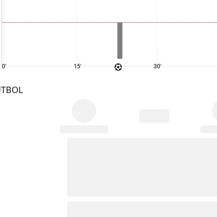
0'
15'
30'
UTBOL