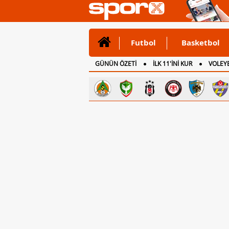
Futbol
Basketbol
GÜNÜN ÖZETİ
İLK 11'İNİ KUR
VOLEYB
CANLI ANLATIM
İNGİLTERE