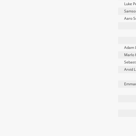
Luke P
Samso
Aaro S
Adam 
Marlo
Sebast
Arvid 
Emman