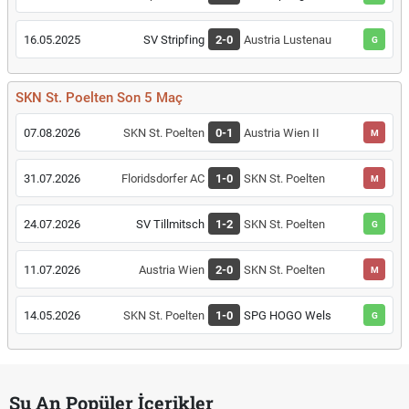
16.05.2025
SV Stripfing
2-0
Austria Lustenau
G
SKN St. Poelten Son 5 Maç
07.08.2026
SKN St. Poelten
0-1
Austria Wien II
M
31.07.2026
Floridsdorfer AC
1-0
SKN St. Poelten
M
24.07.2026
SV Tillmitsch
1-2
SKN St. Poelten
G
11.07.2026
Austria Wien
2-0
SKN St. Poelten
M
14.05.2026
SKN St. Poelten
1-0
SPG HOGO Wels
G
Şu An Popüler İçerikler