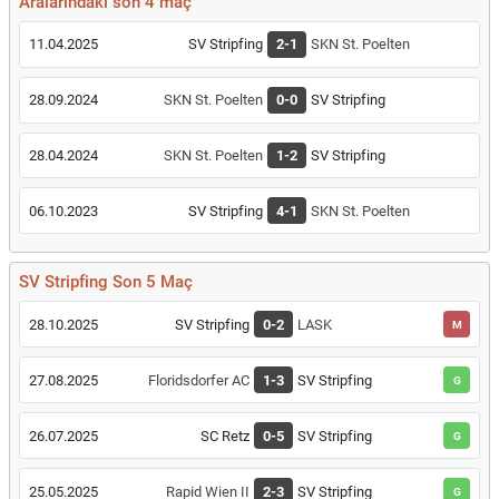
Aralarındaki son 4 maç
11.04.2025
SV Stripfing
2-1
SKN St. Poelten
28.09.2024
SKN St. Poelten
0-0
SV Stripfing
28.04.2024
SKN St. Poelten
1-2
SV Stripfing
06.10.2023
SV Stripfing
4-1
SKN St. Poelten
SV Stripfing Son 5 Maç
28.10.2025
SV Stripfing
0-2
LASK
M
27.08.2025
Floridsdorfer AC
1-3
SV Stripfing
G
26.07.2025
SC Retz
0-5
SV Stripfing
G
25.05.2025
Rapid Wien II
2-3
SV Stripfing
G