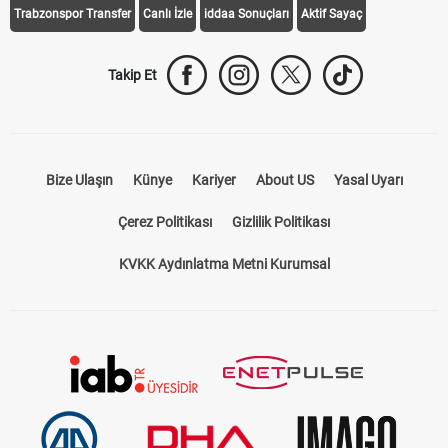
Trabzonspor Transfer
Canlı İzle
iddaa Sonuçları
Aktif Sayaç
Takip Et
Bize Ulaşın
Künye
Kariyer
About US
Yasal Uyarı
Çerez Politikası
Gizlilik Politikası
KVKK Aydınlatma Metni Kurumsal