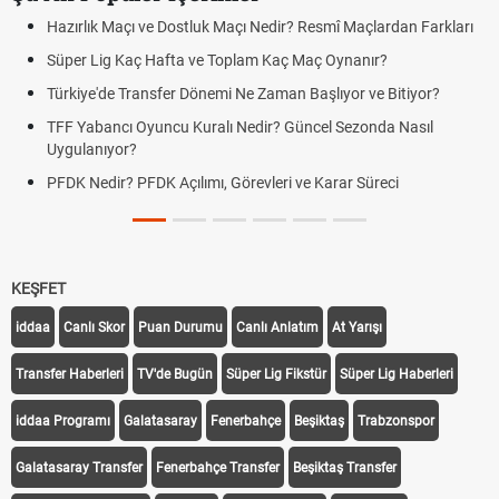
Hazırlık Maçı ve Dostluk Maçı Nedir? Resmî Maçlardan Farkları
Süper Lig Kaç Hafta ve Toplam Kaç Maç Oynanır?
Türkiye'de Transfer Dönemi Ne Zaman Başlıyor ve Bitiyor?
TFF Yabancı Oyuncu Kuralı Nedir? Güncel Sezonda Nasıl
Uygulanıyor?
PFDK Nedir? PFDK Açılımı, Görevleri ve Karar Süreci
KEŞFET
iddaa
Canlı Skor
Puan Durumu
Canlı Anlatım
At Yarışı
Transfer Haberleri
TV'de Bugün
Süper Lig Fikstür
Süper Lig Haberleri
iddaa Programı
Galatasaray
Fenerbahçe
Beşiktaş
Trabzonspor
Galatasaray Transfer
Fenerbahçe Transfer
Beşiktaş Transfer