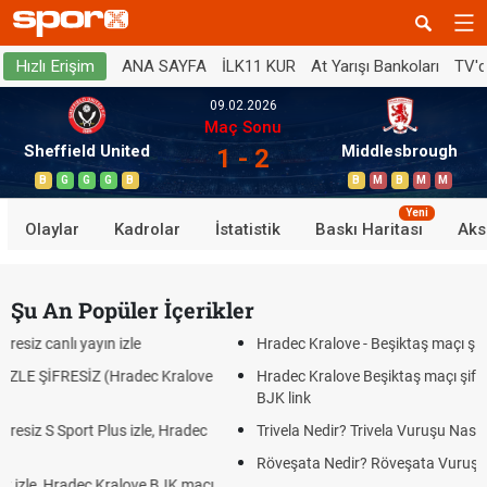
ANA SAYFA
İLK11 KUR
At Yarışı Bankoları
TV'
Hızlı Erişim
09.02.2026
Maç Sonu
Sheffield United
Middlesbrough
1 - 2
B
G
G
G
B
B
M
B
M
M
Yeni
Olaylar
Kadrolar
İstatistik
Baskı Haritası
Aks
Şu An Popüler İçerikler
izle
Hradec Kralove - Beşiktaş maçı şifresiz izle canlı tv10
radec Kralove
Hradec Kralove Beşiktaş maçı şifresiz tv100 izle, Hr
BJK link
s izle, Hradec
Trivela Nedir? Trivela Vuruşu Nasıl Yapılır?
Röveşata Nedir? Röveşata Vuruşu Nasıl Yapılır?
alove BJK maçı