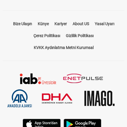
Bize Ulaşın
Künye
Kariyer
About US
Yasal Uyarı
Çerez Politikası
Gizlilik Politikası
KVKK Aydınlatma Metni Kurumsal