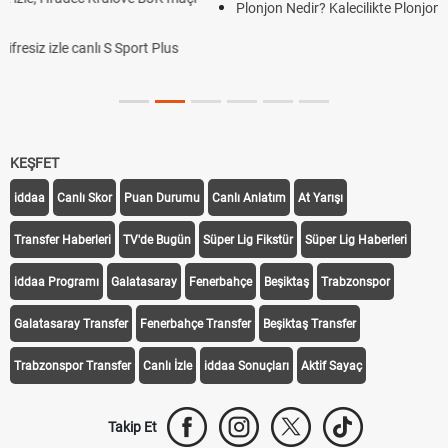
Plonjon Nedir? Kalecilikte Plonjon Hareketi Nasıl Yapı
S Sport Plus
KEŞFET
iddaa
Canlı Skor
Puan Durumu
Canlı Anlatım
At Yarışı
Transfer Haberleri
TV'de Bugün
Süper Lig Fikstür
Süper Lig Haberleri
iddaa Programı
Galatasaray
Fenerbahçe
Beşiktaş
Trabzonspor
Galatasaray Transfer
Fenerbahçe Transfer
Beşiktaş Transfer
Trabzonspor Transfer
Canlı İzle
iddaa Sonuçları
Aktif Sayaç
Takip Et