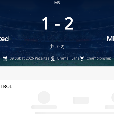
MS
1 - 2
ted
M
(İY : 0-2)
09 Şubat 2026 Pazartesi
Bramall Lane
Championship
UTBOL