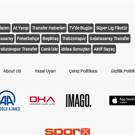
latım
At Yarışı
Transfer Haberleri
TV'de Bugün
Süper Lig Fikstür
tasaray
Fenerbahçe
Beşiktaş
Trabzonspor
Galatasaray Transfer
rabzonspor Transfer
Canlı İzle
iddaa Sonuçları
Aktif Sayaç
About US
Yasal Uyarı
Çerez Politikası
Gizlilik Politi