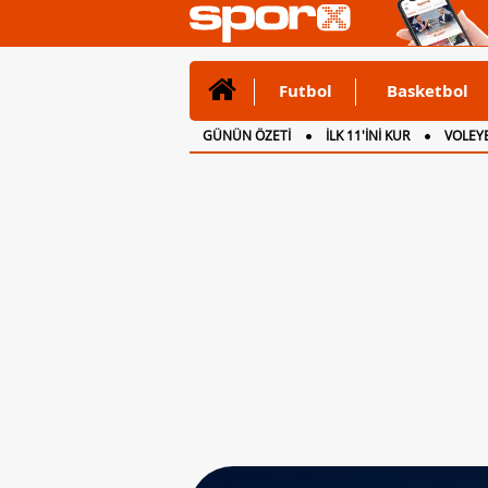
Futbol
Basketbol
GÜNÜN ÖZETİ
İLK 11'İNİ KUR
VOLEYB
CANLI ANLATIM
İNGİLTERE