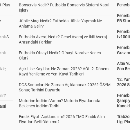
t Plus
Bonservis Nedir? Futbolda Bonservis Sistemi Nasıl
Fenerba
İşler?
Fenerb
c
Jübile Maçı Nedir? Futbolda Jübile Yapmak Ne
FB Stu
Anlama Gelir?
Fenerba
anlı S
Futbolda Averaj Nedir? Genel Averaj ve İkili Averaj
tv100 l
Arasındaki Farklar
Fenerba
anlı
Futbolda Ofsayt Nedir? Ofsayt Nasıl ve Neden
Graz ma
Olur?
Altın Y
zle,
Açık Lise Kayıtları Ne Zaman 2026? AÖL 2. Dönem
Son Bek
Kayıt Yenileme ve Yeni Kayıt Tarihleri
12. Yar
DGS Sonuçları Ne Zaman Açıklanacak 2026? ÖSYM
2026 S
Sonuç Tarihini Duyurdu
lır?
Fenerb
Motorine İndirim Var mı? Motorin Fiyatlarında
Şampiy
Beklenen İndirim Tarihi
Kanald
asıl
Fındık Fiyatı Açıklandı mı? 2026 TMO Fındık Alım
Trabzo
Fiyatları Belli Oldu mu?
Ligi Pla