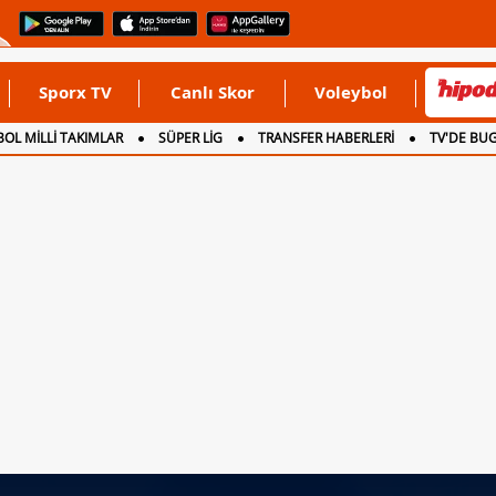
Sporx TV
Canlı Skor
Voleybol
OL MİLLİ TAKIMLAR
SÜPER LİG
TRANSFER HABERLERİ
TV'DE BU