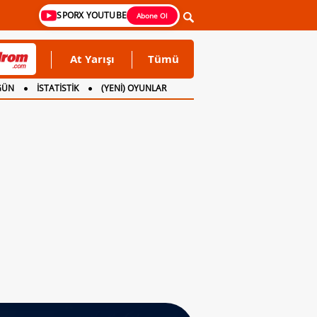
SPORX YOUTUBE
Abone Ol
At Yarışı
Tümü
GÜN
İSTATİSTİK
(YENİ) OYUNLAR