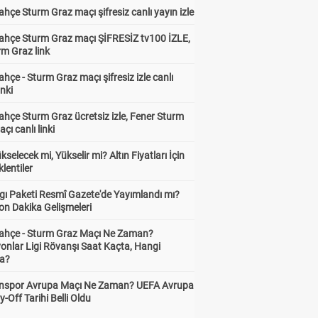
hçe Sturm Graz maçı şifresiz canlı yayın izle
ahçe Sturm Graz maçı ŞİFRESİZ tv100 İZLE,
rm Graz link
hçe - Sturm Graz maçı şifresiz izle canlı
inki
hçe Sturm Graz ücretsiz izle, Fener Sturm
çı canlı linki
ükselecek mi, Yükselir mi? Altın Fiyatları İçin
lentiler
gı Paketi Resmî Gazete'de Yayımlandı mı?
on Dakika Gelişmeleri
ahçe - Sturm Graz Maçı Ne Zaman?
onlar Ligi Rövanşı Saat Kaçta, Hangi
a?
nspor Avrupa Maçı Ne Zaman? UEFA Avrupa
y-Off Tarihi Belli Oldu