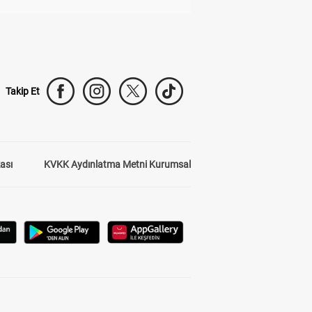
Takip Et
kası
KVKK Aydınlatma Metni Kurumsal