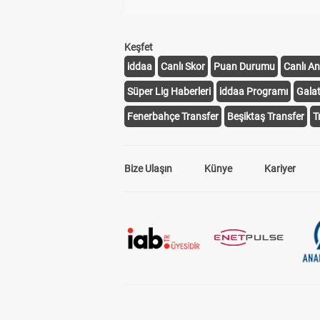
Keşfet
iddaa
Canlı Skor
Puan Durumu
Canlı An
Süper Lig Haberleri
iddaa Programı
Gala
Fenerbahçe Transfer
Beşiktaş Transfer
T
Bize Ulaşın
Künye
Kariyer