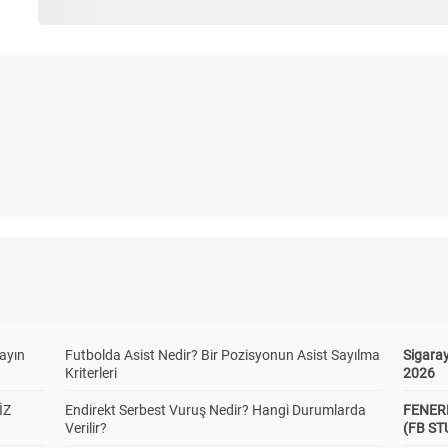
yayın
Futbolda Asist Nedir? Bir Pozisyonun Asist Sayılma
Sigaray
Kriterleri
2026
İZ
Endirekt Serbest Vuruş Nedir? Hangi Durumlarda
FENER
Verilir?
(FB S