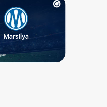
Marsilya
gue 1