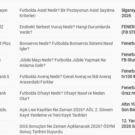
yayın
Futbolda Asist Nedir? Bir Pozisyonun Asist Sayılma
Sigaray
Kriterleri
2026
İZ
Endirekt Serbest Vuruş Nedir? Hangi Durumlarda
FENER
Verilir?
(FB S
t Plus
Bonservis Nedir? Futbolda Bonservis Sistemi Nasıl
Fenerba
İşler?
Fenerb
c
Jübile Maçı Nedir? Futbolda Jübile Yapmak Ne
FB Stu
Anlama Gelir?
Fenerba
anlı S
Futbolda Averaj Nedir? Genel Averaj ve İkili Averaj
tv100 l
Arasındaki Farklar
Fenerba
anlı
Futbolda Ofsayt Nedir? Ofsayt Nasıl ve Neden
Graz ma
Olur?
Altın Y
zle,
Açık Lise Kayıtları Ne Zaman 2026? AÖL 2. Dönem
Son Bek
Kayıt Yenileme ve Yeni Kayıt Tarihleri
12. Yar
DGS Sonuçları Ne Zaman Açıklanacak 2026? ÖSYM
2026 S
Sonuç Tarihini Duyurdu