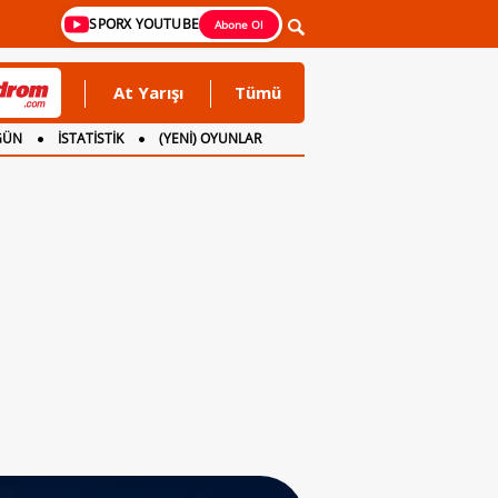
SPORX YOUTUBE
Abone Ol
At Yarışı
Tümü
GÜN
İSTATİSTİK
(YENİ) OYUNLAR