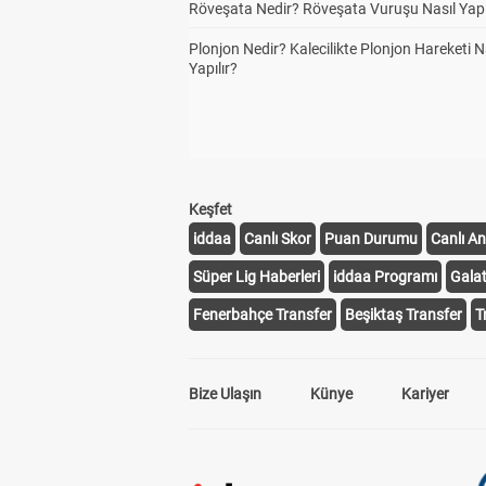
Röveşata Nedir? Röveşata Vuruşu Nasıl Yapı
Plonjon Nedir? Kalecilikte Plonjon Hareketi N
Yapılır?
Keşfet
iddaa
Canlı Skor
Puan Durumu
Canlı An
Süper Lig Haberleri
iddaa Programı
Gala
Fenerbahçe Transfer
Beşiktaş Transfer
T
Bize Ulaşın
Künye
Kariyer