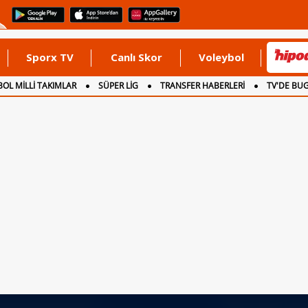
Sporx TV
Canlı Skor
Voleybol
OL MİLLİ TAKIMLAR
SÜPER LİG
TRANSFER HABERLERİ
TV'DE BU