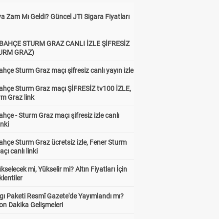
a Zam Mı Geldi? Güncel JTI Sigara Fiyatları
BAHÇE STURM GRAZ CANLI İZLE ŞİFRESİZ
TURM GRAZ)
hçe Sturm Graz maçı şifresiz canlı yayın izle
ahçe Sturm Graz maçı ŞİFRESİZ tv100 İZLE,
rm Graz link
hçe - Sturm Graz maçı şifresiz izle canlı
inki
hçe Sturm Graz ücretsiz izle, Fener Sturm
çı canlı linki
ükselecek mi, Yükselir mi? Altın Fiyatları İçin
lentiler
gı Paketi Resmî Gazete'de Yayımlandı mı?
on Dakika Gelişmeleri