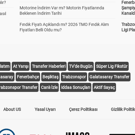
lır?
Fenerb
Motorine İndirim Var mı? Motorin Fiyatlarında
Şampiy
Beklenen İndirim Tarihi
Kanald
asıl
Fındık Fiyatı Açıklandı mı? 2026 TMO Fındık Alım
Trabzo
Fiyatları Belli Oldu mu?
Ligi Pla
latım
At Yarışı
Transfer Haberleri
TV'de Bugün
Süper Lig Fikstür
tasaray
Fenerbahçe
Beşiktaş
Trabzonspor
Galatasaray Transfer
rabzonspor Transfer
Canlı İzle
iddaa Sonuçları
Aktif Sayaç
About US
Yasal Uyarı
Çerez Politikası
Gizlilik Politi