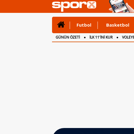
Futbol
Basketbol
GÜNÜN ÖZETİ
İLK 11'İNİ KUR
VOLEYB
CANLI ANLATIM
İNGİLTERE