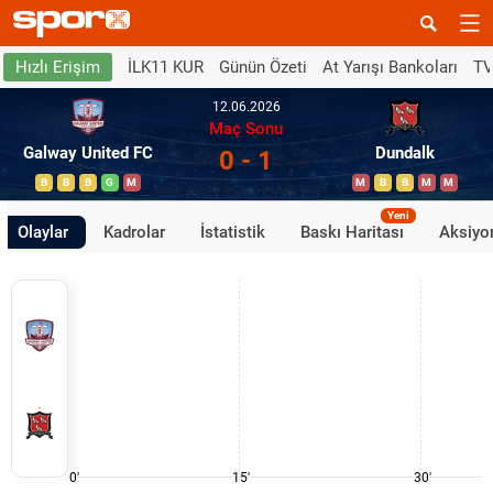
İLK11 KUR
Günün Özeti
At Yarışı Bankoları
TV
Hızlı Erişim
12.06.2026
Maç Sonu
Galway United FC
Dundalk
0 - 1
B
B
B
G
M
M
B
B
M
M
Yeni
Olaylar
Kadrolar
İstatistik
Baskı Haritası
Aksiyon
0'
15'
30'