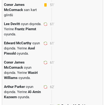
Conor James
51'
McCormack
sarı kart
gördü
Lee Devitt
oyun dışında.
61'
Yerine
Frantz Pierrot
oyunda.
Edward McCarthy
oyun
61'
dışında. Yerine
Axel
Piesold
oyunda.
Conor James
61'
McCormack
oyun
dışında. Yerine
Wasiri
Williams
oyunda.
Arthur Parker
oyun
62'
dışında. Yerine
Al-Amin
Kazeem
oyunda.