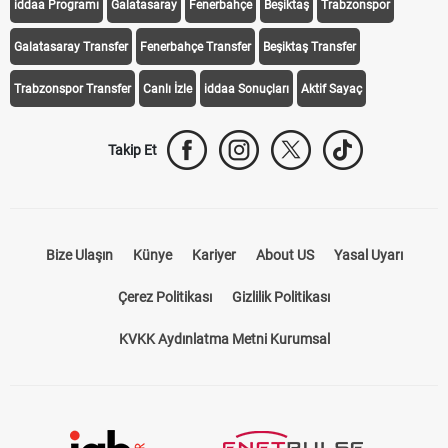
iddaa Programı
Galatasaray
Fenerbahçe
Beşiktaş
Trabzonspor
Galatasaray Transfer
Fenerbahçe Transfer
Beşiktaş Transfer
Trabzonspor Transfer
Canlı İzle
iddaa Sonuçları
Aktif Sayaç
Takip Et
Bize Ulaşın
Künye
Kariyer
About US
Yasal Uyarı
Çerez Politikası
Gizlilik Politikası
KVKK Aydınlatma Metni Kurumsal