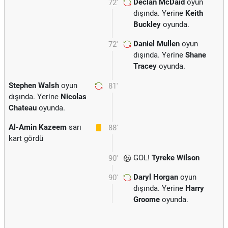
Declan McDaid
oyun
72'
dışında. Yerine
Keith
Buckley
oyunda.
Daniel Mullen
oyun
72'
dışında. Yerine
Shane
Tracey
oyunda.
Stephen Walsh
oyun
81'
dışında. Yerine
Nicolas
Chateau
oyunda.
Al-Amin Kazeem
sarı
88'
kart gördü
GOL!
Tyreke Wilson
90'
Daryl Horgan
oyun
90'
dışında. Yerine
Harry
Groome
oyunda.