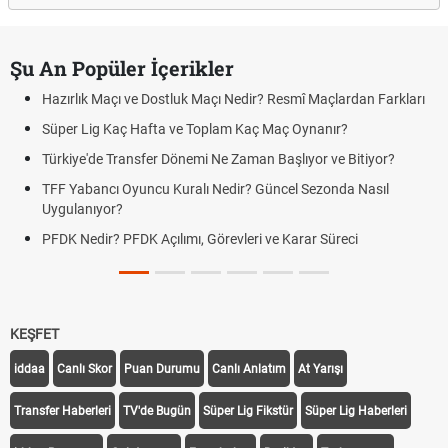
Şu An Popüler İçerikler
Hazırlık Maçı ve Dostluk Maçı Nedir? Resmî Maçlardan Farkları
Süper Lig Kaç Hafta ve Toplam Kaç Maç Oynanır?
Türkiye'de Transfer Dönemi Ne Zaman Başlıyor ve Bitiyor?
TFF Yabancı Oyuncu Kuralı Nedir? Güncel Sezonda Nasıl
Uygulanıyor?
PFDK Nedir? PFDK Açılımı, Görevleri ve Karar Süreci
KEŞFET
iddaa
Canlı Skor
Puan Durumu
Canlı Anlatım
At Yarışı
Transfer Haberleri
TV'de Bugün
Süper Lig Fikstür
Süper Lig Haberleri