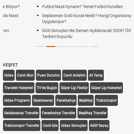
Futbol Nasıl Oynanır? Temel Futbol Kuralları
Deplasman Golü Kuralı Nedir? Hangi Organizasyonlarda
Uygulanıyor?
DGS Sonuçları Ne Zaman Açıklanacak 2026? ÖSYM Sonuç
Tarihini Duyurdu
KEŞFET
iddaa
Canlı Skor
Puan Durumu
Canlı Anlatım
At Yarışı
Transfer Haberleri
TV'de Bugün
Süper Lig Fikstür
Süper Lig Haberleri
iddaa Programı
Galatasaray
Fenerbahçe
Beşiktaş
Trabzonspor
Galatasaray Transfer
Fenerbahçe Transfer
Beşiktaş Transfer
Trabzonspor Transfer
Canlı İzle
iddaa Sonuçları
Aktif Sayaç