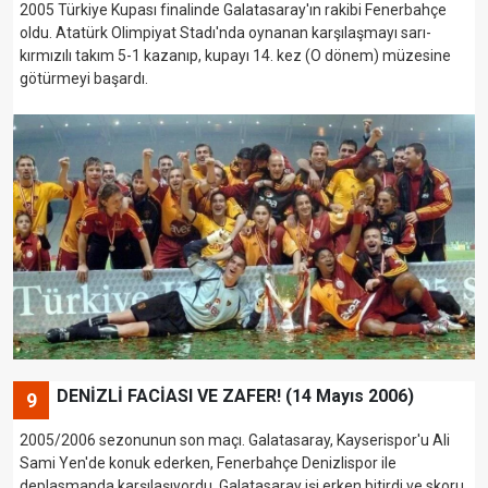
2005 Türkiye Kupası finalinde Galatasaray'ın rakibi Fenerbahçe
oldu. Atatürk Olimpiyat Stadı'nda oynanan karşılaşmayı sarı-
kırmızılı takım 5-1 kazanıp, kupayı 14. kez (O dönem) müzesine
götürmeyi başardı.
DENİZLİ FACİASI VE ZAFER! (14 Mayıs 2006)
9
2005/2006 sezonunun son maçı. Galatasaray, Kayserispor'u Ali
Sami Yen'de konuk ederken, Fenerbahçe Denizlispor ile
deplasmanda karşılaşıyordu. Galatasaray işi erken bitirdi ve skoru