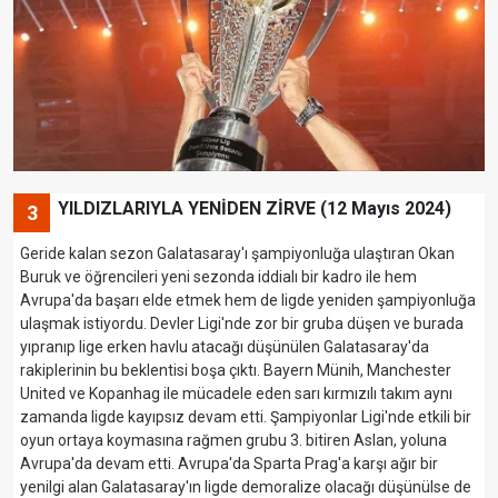
YILDIZLARIYLA YENİDEN ZİRVE (12 Mayıs 2024)
3
Geride kalan sezon Galatasaray'ı şampiyonluğa ulaştıran Okan
Buruk ve öğrencileri yeni sezonda iddialı bir kadro ile hem
Avrupa'da başarı elde etmek hem de ligde yeniden şampiyonluğa
ulaşmak istiyordu. Devler Ligi'nde zor bir gruba düşen ve burada
yıpranıp lige erken havlu atacağı düşünülen Galatasaray'da
rakiplerinin bu beklentisi boşa çıktı. Bayern Münih, Manchester
United ve Kopanhag ile mücadele eden sarı kırmızılı takım aynı
zamanda ligde kayıpsız devam etti. Şampiyonlar Ligi'nde etkili bir
oyun ortaya koymasına rağmen grubu 3. bitiren Aslan, yoluna
Avrupa'da devam etti. Avrupa'da Sparta Prag'a karşı ağır bir
yenilgi alan Galatasaray'ın ligde demoralize olacağı düşünülse de