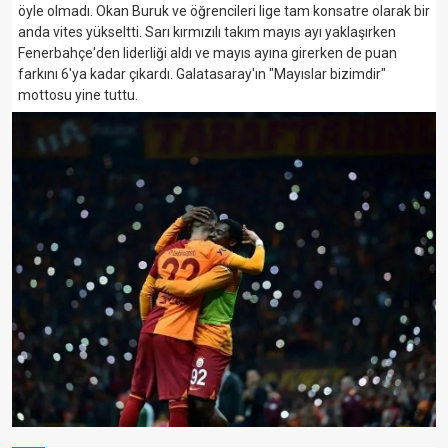
öyle olmadı. Okan Buruk ve öğrencileri lige tam konsatre olarak bir
anda vites yükseltti. Sarı kırmızılı takım mayıs ayı yaklaşırken
Fenerbahçe'den liderliği aldı ve mayıs ayına girerken de puan
farkını 6'ya kadar çıkardı. Galatasaray'ın "Mayıslar bizimdir"
mottosu yine tuttu.