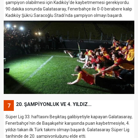
şampiyon olabilmesi için Kadıköy'de kaybetmemesi gerekiyordu.
90 dakika sonunda Galatasaray, Fenerbahçe ile 0-0 berabere kalıp
Kadıköy Şükrü Saracoğlu Stadı'nda şampiyon olmayı başardı.
20. ŞAMPİYONLUK VE 4. YILDIZ...
7
Süper Lig 33. haftasını Beşiktaş galibiyetiyle kapayan Galatasaray,
Fenerbahçe'nin de Başakşehir karşısında puan kaybetmesiyle, 4.
yıldızı takan ilk Türk takımı olmayı başardı. Galatasaray Süper Lig
tarihinde de 20. şampiyonluğunu elde etti.