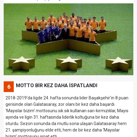
MOTTO BİR KEZ DAHA İSPATLANDI
6
2018-2019'da ligde 24. hafta sonunda lider Başakşehir’in 8 puan
gerisinde olan Galatasaray, zor olanı bir kez daha başardı.
‘Mayıslar bizim’ mottosunu sık sık kullanan sarı-kırmızılılar, Mayıs
ayında ve ligin 31. haftasında liderlik koltuğuna bir kez daha
oturdu. Sezon sonunda da mutlu sona ulaşan Galatasaray hem
21. şampiyonluğunu elde etti, hem de bir kez daha ‘Mayıslar
bizim’ mottosunu ispat etti.