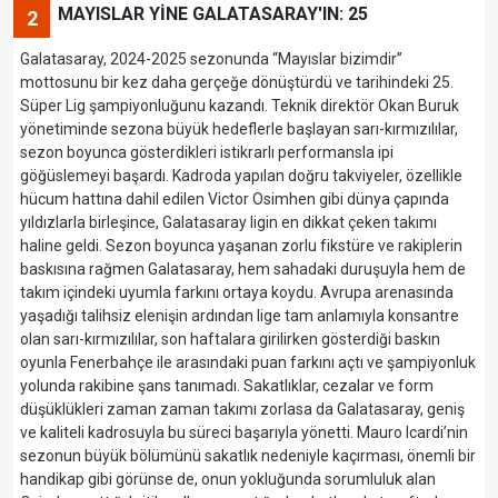
MAYISLAR YİNE GALATASARAY'IN: 25
2
Galatasaray, 2024-2025 sezonunda “Mayıslar bizimdir”
mottosunu bir kez daha gerçeğe dönüştürdü ve tarihindeki 25.
Süper Lig şampiyonluğunu kazandı. Teknik direktör Okan Buruk
yönetiminde sezona büyük hedeflerle başlayan sarı-kırmızılılar,
sezon boyunca gösterdikleri istikrarlı performansla ipi
göğüslemeyi başardı. Kadroda yapılan doğru takviyeler, özellikle
hücum hattına dahil edilen Victor Osimhen gibi dünya çapında
yıldızlarla birleşince, Galatasaray ligin en dikkat çeken takımı
haline geldi. Sezon boyunca yaşanan zorlu fikstüre ve rakiplerin
baskısına rağmen Galatasaray, hem sahadaki duruşuyla hem de
takım içindeki uyumla farkını ortaya koydu. Avrupa arenasında
yaşadığı talihsiz elenişin ardından lige tam anlamıyla konsantre
olan sarı-kırmızılılar, son haftalara girilirken gösterdiği baskın
oyunla Fenerbahçe ile arasındaki puan farkını açtı ve şampiyonluk
yolunda rakibine şans tanımadı. Sakatlıklar, cezalar ve form
düşüklükleri zaman zaman takımı zorlasa da Galatasaray, geniş
ve kaliteli kadrosuyla bu süreci başarıyla yönetti. Mauro Icardi’nin
sezonun büyük bölümünü sakatlık nedeniyle kaçırması, önemli bir
handikap gibi görünse de, onun yokluğunda sorumluluk alan