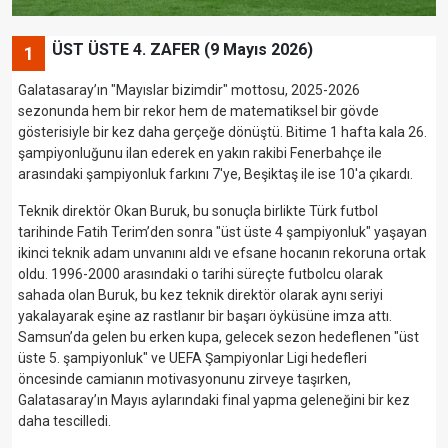
ÜST ÜSTE 4. ZAFER (9 Mayıs 2026)
1
Galatasaray’ın "Mayıslar bizimdir" mottosu, 2025-2026
sezonunda hem bir rekor hem de matematiksel bir gövde
gösterisiyle bir kez daha gerçeğe dönüştü. Bitime 1 hafta kala 26.
şampiyonluğunu ilan ederek en yakın rakibi Fenerbahçe ile
arasındaki şampiyonluk farkını 7'ye, Beşiktaş ile ise 10'a çıkardı.
Teknik direktör Okan Buruk, bu sonuçla birlikte Türk futbol
tarihinde Fatih Terim’den sonra "üst üste 4 şampiyonluk" yaşayan
ikinci teknik adam unvanını aldı ve efsane hocanın rekoruna ortak
oldu. 1996-2000 arasındaki o tarihi süreçte futbolcu olarak
sahada olan Buruk, bu kez teknik direktör olarak aynı seriyi
yakalayarak eşine az rastlanır bir başarı öyküsüne imza attı.
Samsun’da gelen bu erken kupa, gelecek sezon hedeflenen "üst
üste 5. şampiyonluk" ve UEFA Şampiyonlar Ligi hedefleri
öncesinde camianın motivasyonunu zirveye taşırken,
Galatasaray’ın Mayıs aylarındaki final yapma geleneğini bir kez
daha tescilledi.