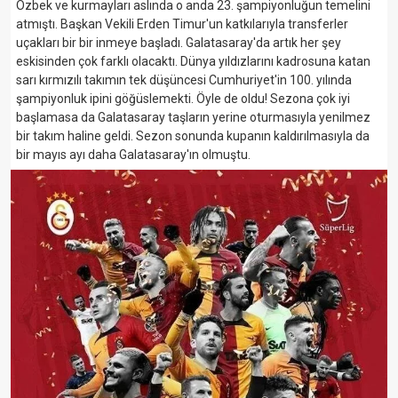
Özbek ve kurmayları aslında o anda 23. şampiyonluğun temelini
atmıştı. Başkan Vekili Erden Timur'un katkılarıyla transferler
uçakları bir bir inmeye başladı. Galatasaray'da artık her şey
eskisinden çok farklı olacaktı. Dünya yıldızlarını kadrosuna katan
sarı kırmızılı takımın tek düşüncesi Cumhuriyet'in 100. yılında
şampiyonluk ipini göğüslemekti. Öyle de oldu! Sezona çok iyi
başlamasa da Galatasaray taşların yerine oturmasıyla yenilmez
bir takım haline geldi. Sezon sonunda kupanın kaldırılmasıyla da
bir mayıs ayı daha Galatasaray'ın olmuştu.