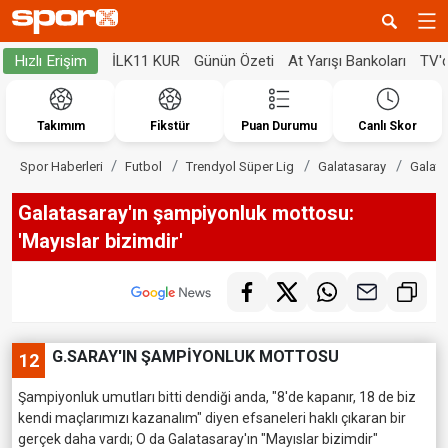
İLK11 KUR
Günün Özeti
At Yarışı Bankoları
TV'
Hızlı Erişim
Takımım
Fikstür
Puan Durumu
Canlı Skor
Spor Haberleri
Futbol
Trendyol Süper Lig
Galatasaray
Galata
Galatasaray'ın şampiyonluk mottosu:
'Mayıslar bizimdir'
G.SARAY'IN ŞAMPİYONLUK MOTTOSU
12
Şampiyonluk umutları bitti dendiği anda, "8'de kapanır, 18 de biz
kendi maçlarımızı kazanalım" diyen efsaneleri haklı çıkaran bir
gerçek daha vardı; O da Galatasaray'ın "Mayıslar bizimdir"