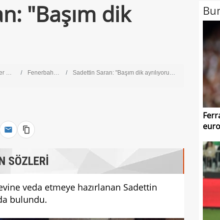
an: "Başım dik
Bun
Lig
Fenerbahçe
Sadettin Saran: "Başım dik ayrılıyorum"
Ferr
euro
N SÖZLERİ
evine veda etmeye hazırlanan Sadettin
da bulundu.