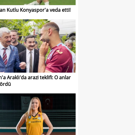
an Kutlu Konyaspor'a veda etti!
'a Araklı'da arazi teklifi: O anlar
 gördü