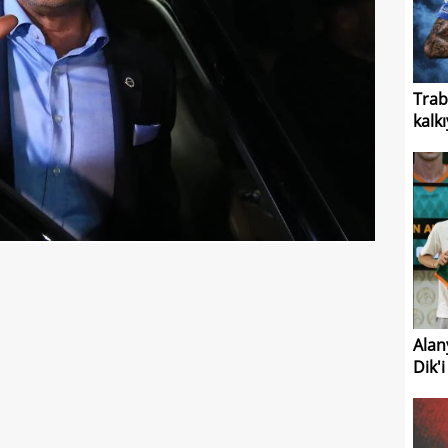
Trab
kalk
Alan
Dik'