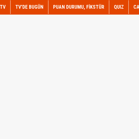
TV
TV'DE BUGÜN
PUAN DURUMU, FİKSTÜR
QUIZ
CA