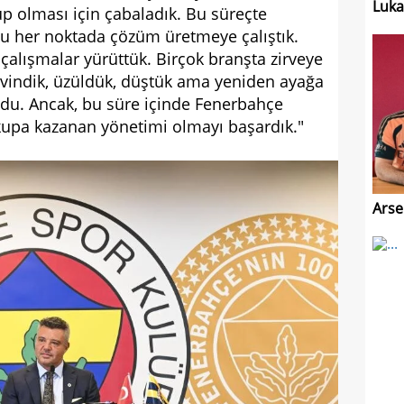
Luk
üp olması için çabaladık. Bu süreçte
 her noktada çözüm üretmeye çalıştık.
lışmalar yürüttük. Birçok branşta zirveye
evindik, üzüldük, düştük ama yeniden ayağa
oldu. Ancak, bu süre içinde Fenerbahçe
 kupa kazanan yönetimi olmayı başardık."
Arse