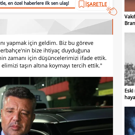
le, en özel haberlere ilk sen ulaş!
İŞARETLE
Vakı
Bran
ı yapmak için geldim. Biz bu göreve
nerbahçe'nin bize ihtiyaç duyduğuna
min zamanı için düşüncelerimizi ifade ettik.
limizi taşın altına koymayı tercih ettik."
Eski
haya