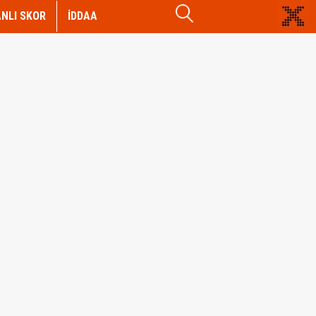
NLI SKOR
İDDAA