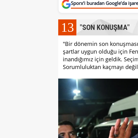
Sporx’i buradan Google’da işaret
13
"SON KONUŞMA"
"Bir dönemin son konuşmasın
şartlar uygun olduğu için Fe
inandığımız için geldik. Seçi
Sorumluluktan kaçmayı değil e