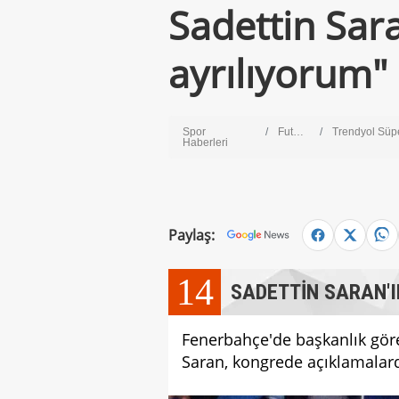
Sadettin Sar
ayrılıyorum"
Spor
Futbol
Trendyol Süper 
Haberleri
Paylaş:
14
SADETTİN SARAN'I
Fenerbahçe'de başkanlık gör
Saran, kongrede açıklamalar