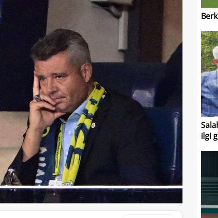
Berk
Salah
ilgi