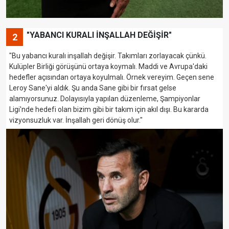
"YABANCI KURALI İNŞALLAH DEĞİŞİR"
2
"Bu yabancı kuralı inşallah değişir. Takımları zorlayacak çünkü.
Kulüpler Birliği görüşünü ortaya koymalı. Maddi ve Avrupa'daki
hedefler açısından ortaya koyulmalı. Örnek vereyim. Geçen sene
Leroy Sane'yi aldık. Şu anda Sane gibi bir fırsat gelse
alamıyorsunuz. Dolayısıyla yapılan düzenleme, Şampiyonlar
Ligi'nde hedefi olan bizim gibi bir takım için akıl dışı. Bu kararda
vizyonsuzluk var. İnşallah geri dönüş olur."