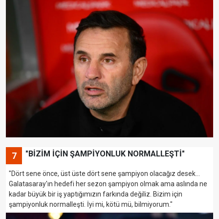
"BİZİM İÇİN ŞAMPİYONLUK NORMALLEŞTİ"
7
"Dört sene önce, üst üste dört sene şampiyon olacağız desek...
Galatasaray'ın hedefi her sezon şampiyon olmak ama aslında ne
kadar büyük bir iş yaptığımızın farkında değiliz. Bizim için
şampiyonluk normalleşti. İyi mi, kötü mü, bilmiyorum."