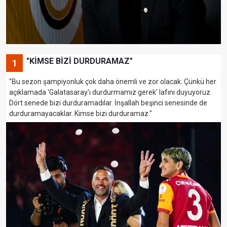
"KİMSE BİZİ DURDURAMAZ"
1
"Bu sezon şampiyonluk çok daha önemli ve zor olacak. Çünkü her
açıklamada 'Galatasaray'ı durdurmamız gerek' lafını duyuyoruz.
Dört senede bizi durduramadılar. İnşallah beşinci senesinde de
durduramayacaklar. Kimse bizi durduramaz."