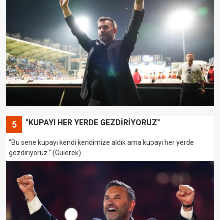
"KUPAYI HER YERDE GEZDİRİYORUZ"
5
"Bu sene kupayı kendi kendimize aldık ama kupayı her yerde
gezdiriyoruz." (Gülerek)