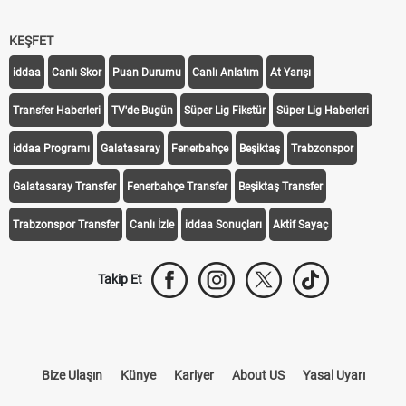
KEŞFET
iddaa
Canlı Skor
Puan Durumu
Canlı Anlatım
At Yarışı
Transfer Haberleri
TV'de Bugün
Süper Lig Fikstür
Süper Lig Haberleri
iddaa Programı
Galatasaray
Fenerbahçe
Beşiktaş
Trabzonspor
Galatasaray Transfer
Fenerbahçe Transfer
Beşiktaş Transfer
Trabzonspor Transfer
Canlı İzle
iddaa Sonuçları
Aktif Sayaç
Takip Et
Bize Ulaşın
Künye
Kariyer
About US
Yasal Uyarı
Çerez Politikası
Gizlilik Politikası