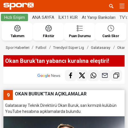
ANA SAYFA
İLK11 KUR
At Yarışı Bankoları
TV'
Hızlı Erişim
Takımım
Fikstür
Puan Durumu
Canlı Skor
Spor Haberleri
Futbol
Trendyol Süper Lig
Galatasaray
Okan B
Okan Buruk'tan yabancı kuralına eleştiri!
OKAN BURUK'TAN AÇIKLAMALAR
9
Galatasaray Teknik Direktörü Okan Buruk, sarı kırmızılı kulübün
YouTube hesabına açıklamalarda bulundu.