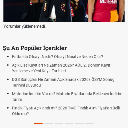
Yorumlar yüklenemedi.
Şu An Popüler İçerikler
Sigaraya Zam Mı Geldi? Güncel JTI Sigara Fiyatları 2026
FENERBAHÇE STURM GRAZ CANLI İZLE ŞİFRESİZ (FB STURM
GRAZ)
Fenerbahçe Sturm Graz maçı şifresiz canlı yayın izle
Fenerbahçe Sturm Graz maçı ŞİFRESİZ tv100 İZLE, FB Sturm
Graz link
Fenerbahçe - Sturm Graz maçı şifresiz izle canlı tv100 linki