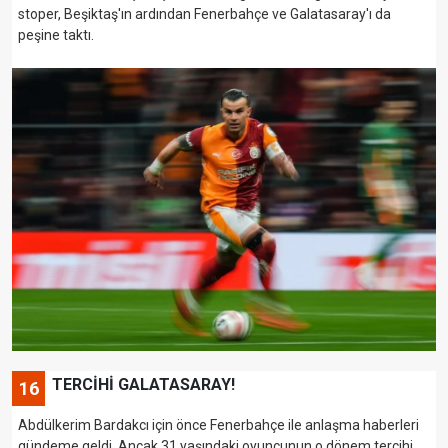
stoper, Beşiktaş'ın ardından Fenerbahçe ve Galatasaray'ı da
peşine taktı.
TERCİHİ GALATASARAY!
16
Abdülkerim Bardakcı için önce Fenerbahçe ile anlaşma haberleri
gündeme geldi. Ancak 31 yaşındaki oyuncunun o dönem tercihi