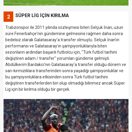
SÜPER LİG İÇİN KIRILMA
2
Trabzonspor ile 2011 yılında sözleşmesi biten Selçuk İnan, uzun
süre Fenerbahçe'nin gündemine gelmesine rağmen daha sonra
bedelsiz olarak Galatasaray'a transfer olmuştu. Selçuk İnan'ın
performansı ve Galatasaray'ın şampiyonluklarıyla biten
sezonların ardından başarılı futbolcu için, "Türk futbol tarihini
değiştiren adam / transfer" yorumları gündeme gelmişti.
Abdülkerim Bardakcı'nın Galatasaray'a transfer olduğu dönem ve
sarı-kırmızılılara transferinden sonra yaşadığı şampiyonluklar ve
bu şampiyonluklara etkisinden sonra Türk futbol tarihini
değiştiren transferlerden biri olup olmadığı bilinmez ancak Süper
Lig için bir kırılma olduğu bir gerçek.