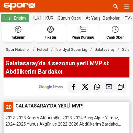
İLK11 KUR
Günün Özeti
At Yarışı Bankoları
TV'
Hızlı Erişim
Takımım
Fikstür
Puan Durumu
Canlı Skor
Spor Haberleri
Futbol
Trendyol Süper Lig
Galatasaray
Galata
Galatasaray'da 4 sezonun yerli MVP'si:
Abdülkerim Bardakcı
GALATASARAY'DA YERLİ MVP!
20
2022-2023 Kerem Aktürkoğlu, 2023-2024 Barış Alper Yılmaz,
2024-2025 Yunus Akgün ve 2022-2026 Abdülkerim Bardakcı...