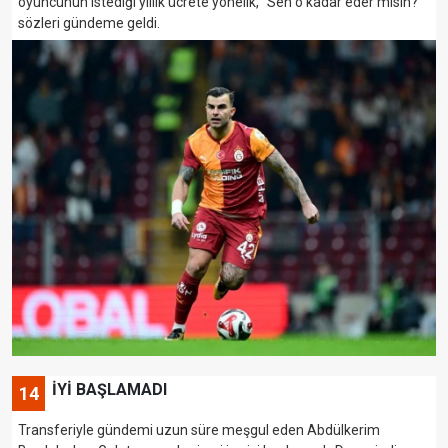
oyuncunun istediği yıllık ücrete yönelik, "Sen o kadar eder misin?"
sözleri gündeme geldi.
İYİ BAŞLAMADI
14
Transferiyle gündemi uzun süre meşgul eden Abdülkerim