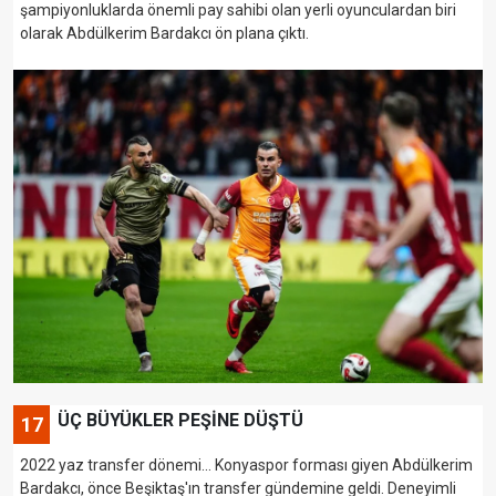
şampiyonluklarda önemli pay sahibi olan yerli oyunculardan biri
olarak Abdülkerim Bardakcı ön plana çıktı.
ÜÇ BÜYÜKLER PEŞİNE DÜŞTÜ
17
2022 yaz transfer dönemi... Konyaspor forması giyen Abdülkerim
Bardakcı, önce Beşiktaş'ın transfer gündemine geldi. Deneyimli