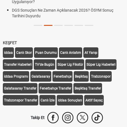
Uygulanıyor?
DGS Sonuçları Ne Zaman Açıklanacak 2026? ÖSYM Sonuç
Tarihini Duyurdu
KEŞFET
iddaa
Canlı Skor
Puan Durumu
Canlı Anlatım
At Yarışı
Transfer Haberleri
TV'de Bugün
Süper Lig Fikstür
Süper Lig Haberleri
iddaa Programı
Galatasaray
Fenerbahçe
Beşiktaş
Trabzonspor
Galatasaray Transfer
Fenerbahçe Transfer
Beşiktaş Transfer
Trabzonspor Transfer
Canlı İzle
iddaa Sonuçları
Aktif Sayaç
Takip Et