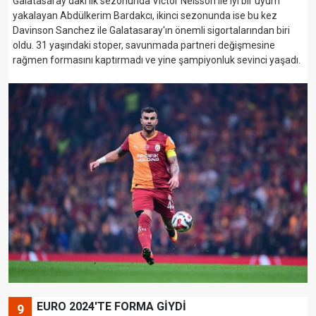
Galatasaray'daki ilk sezonunda Victor Nelsson ile iyi bir uyum
yakalayan Abdülkerim Bardakcı, ikinci sezonunda ise bu kez
Davinson Sanchez ile Galatasaray'ın önemli sigortalarından biri
oldu. 31 yaşındaki stoper, savunmada partneri değişmesine
rağmen formasını kaptırmadı ve yine şampiyonluk sevinci yaşadı.
EURO 2024'TE FORMA GİYDİ
9