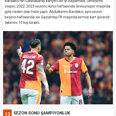
Bardakcı'nın Galatasaray kariyeri ise iyi başlamadı. Deneyimli
stoper, 2022-2023 sezonu ikinci haftasında Giresunspor maçında
gole neden olan hata yaptı. Abdülkerim Bardakcı, aynı sezon
beşinci haftasında ise Gaziantep FK maçında kırmızı kart görerek
takımını 10 kişi bıraktı.
SEZON SONU ŞAMPİYONLUK
13