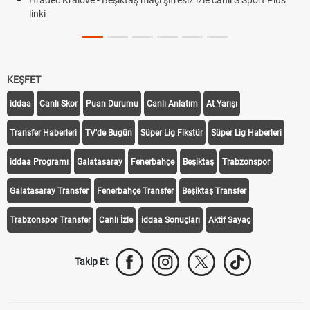
linki
KEŞFET
iddaa
Canlı Skor
Puan Durumu
Canlı Anlatım
At Yarışı
Transfer Haberleri
TV'de Bugün
Süper Lig Fikstür
Süper Lig Haberleri
iddaa Programı
Galatasaray
Fenerbahçe
Beşiktaş
Trabzonspor
Galatasaray Transfer
Fenerbahçe Transfer
Beşiktaş Transfer
Trabzonspor Transfer
Canlı İzle
iddaa Sonuçları
Aktif Sayaç
Takip Et