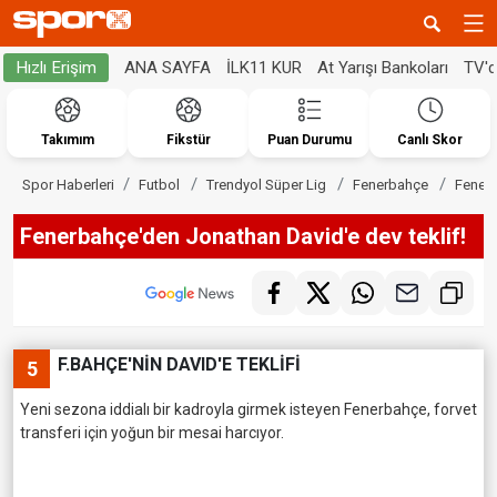
ANA SAYFA
İLK11 KUR
At Yarışı Bankoları
TV'
Hızlı Erişim
Takımım
Fikstür
Puan Durumu
Canlı Skor
Spor Haberleri
Futbol
Trendyol Süper Lig
Fenerbahçe
Fenerb
Fenerbahçe'den Jonathan David'e dev teklif!
F.BAHÇE'NİN DAVID'E TEKLİFİ
5
Yeni sezona iddialı bir kadroyla girmek isteyen Fenerbahçe, forvet
transferi için yoğun bir mesai harcıyor.