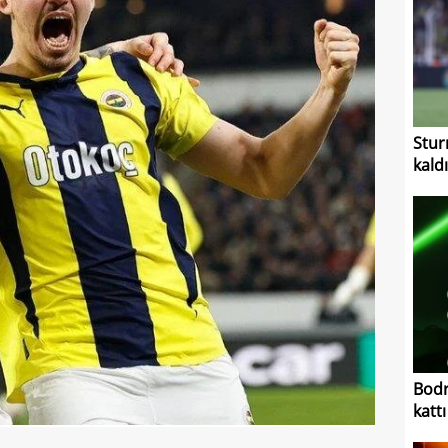
Stur
kaldı
Bodr
kattı