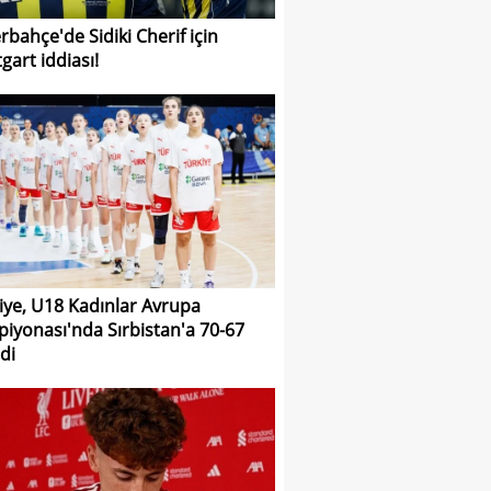
rbahçe'de Sidiki Cherif için
gart iddiası!
iye, U18 Kadınlar Avrupa
iyonası'nda Sırbistan'a 70-67
di