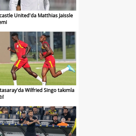
astle United'da Matthias Jaissle
emi
tasaray'da Wilfried Singo takımla
tı!