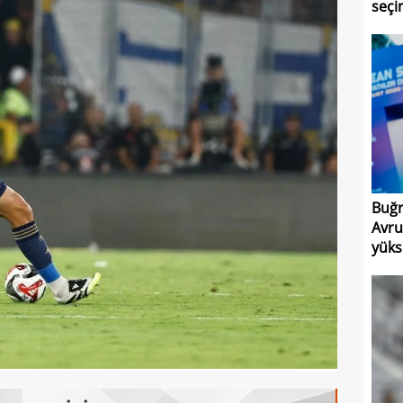
seçim
Buğr
Avru
yüks