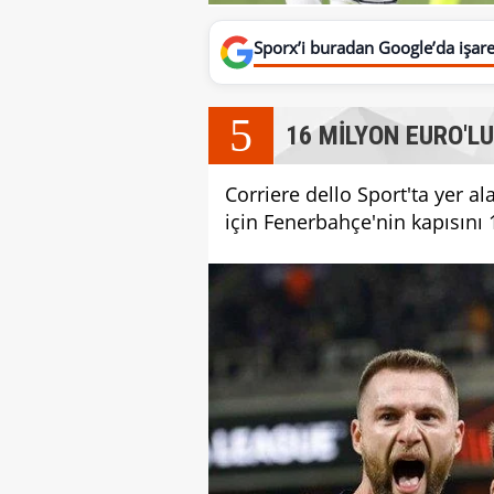
Sporx’i buradan Google’da işaret
5
16 MİLYON EURO'LU
Corriere dello Sport'ta yer al
için Fenerbahçe'nin kapısını 1