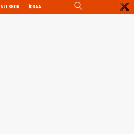
NLI SKOR
İDDAA