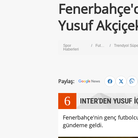
Fenerbahçe'd
Yusuf Akçiçe
Spor
Futbol
Trendyol Süper L
Haberleri
Paylaş:
6
INTER'DEN YUSUF İ
Fenerbahçe'nin genç futbolcus
gündeme geldi.