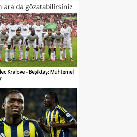
lara da gözatabilirsiniz
ec Kralove - Beşiktaş: Muhtemel
r