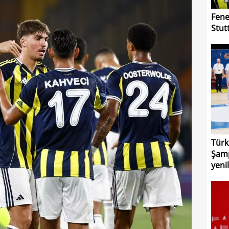
Fene
Stutt
Türk
Şamp
yenil