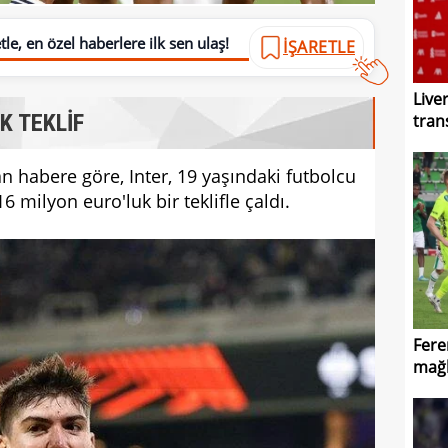
le, en özel haberlere ilk sen ulaş!
İŞARETLE
Live
K TEKLİF
tran
an habere göre, Inter, 19 yaşındaki futbolcu
6 milyon euro'luk bir teklifle çaldı.
Fere
mağl