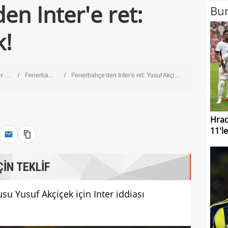
en Inter'e ret:
Bun
k!
ig
Fenerbahçe
Fenerbahçe'den Inter'e ret: Yusuf Akçiçek!
Hrad
11'le
ÇİN TEKLİF
u Yusuf Akçiçek için Inter iddiası