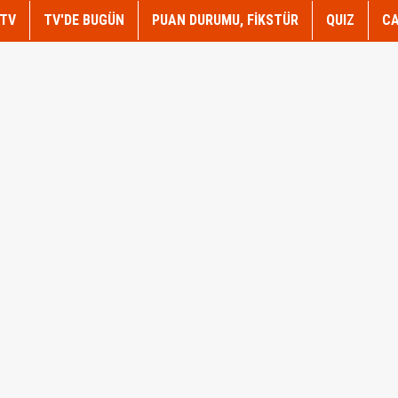
TV
TV'DE BUGÜN
PUAN DURUMU, FİKSTÜR
QUIZ
CA