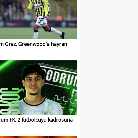
m Graz, Greenwood'a hayran
um FK, 2 futbolcuyu kadrosuna