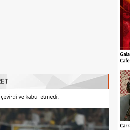
Gala
Cafe
RET
 çevirdi ve kabul etmedi.
Carr