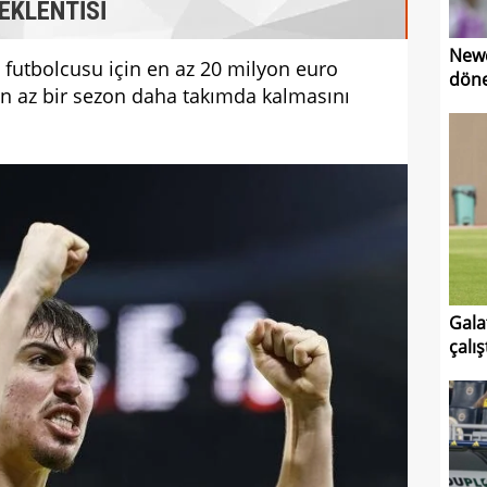
EKLENTİSİ
Newc
ki futbolcusu için en az 20 milyon euro
dön
en az bir sezon daha takımda kalmasını
Gala
çalış