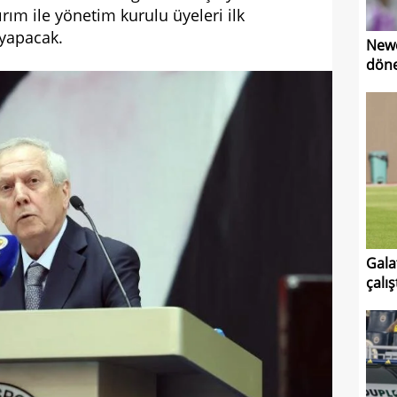
rım ile yönetim kurulu üyeleri ilk
 yapacak.
Newc
dön
Gala
çalış