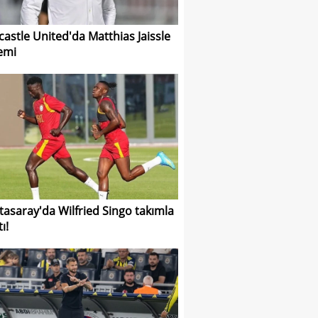
astle United'da Matthias Jaissle
emi
tasaray'da Wilfried Singo takımla
tı!