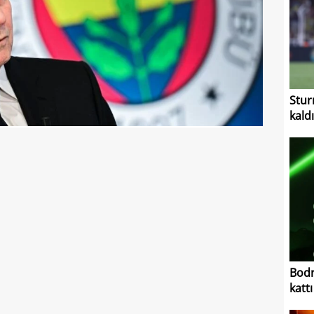
Stur
kaldı
Bodr
kattı