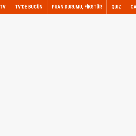
TV
TV'DE BUGÜN
PUAN DURUMU, FİKSTÜR
QUIZ
CA