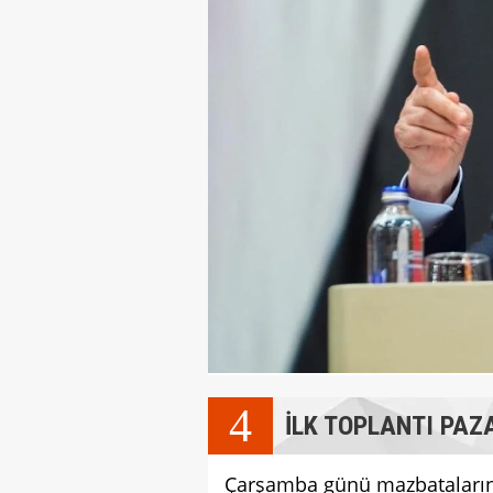
4
İLK TOPLANTI PAZ
Çarşamba günü mazbataların