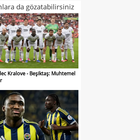
lara da gözatabilirsiniz
ec Kralove - Beşiktaş: Muhtemel
r