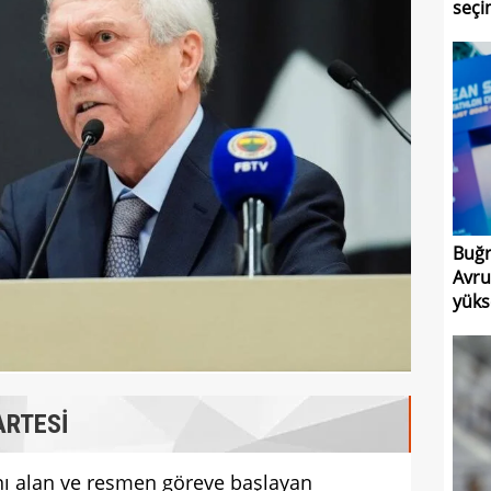
seçim
Buğr
Avru
yüks
ARTESİ
ı alan ve resmen göreve başlayan