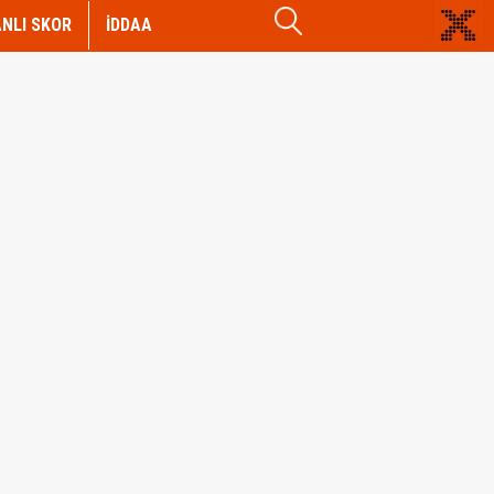
NLI SKOR
İDDAA