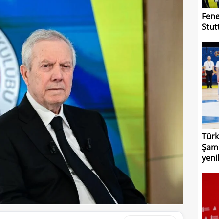
Fene
Stutt
Türk
Şamp
yenil