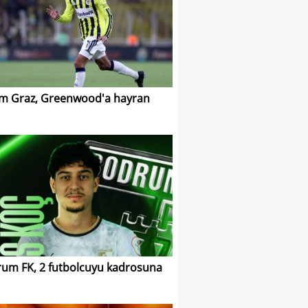
m Graz, Greenwood'a hayran
um FK, 2 futbolcuyu kadrosuna