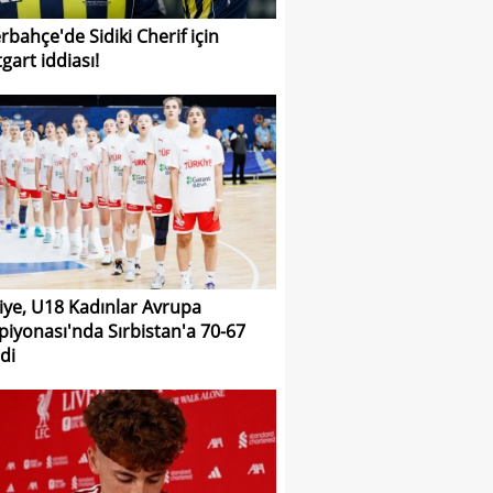
rbahçe'de Sidiki Cherif için
gart iddiası!
iye, U18 Kadınlar Avrupa
iyonası'nda Sırbistan'a 70-67
di