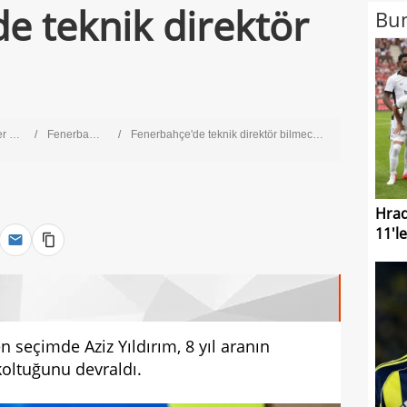
e teknik direktör
Bun
Lig
Fenerbahçe
Fenerbahçe'de teknik direktör bilmecesi!
Hrad
11'le
n seçimde Aziz Yıldırım, 8 yıl aranın
oltuğunu devraldı.