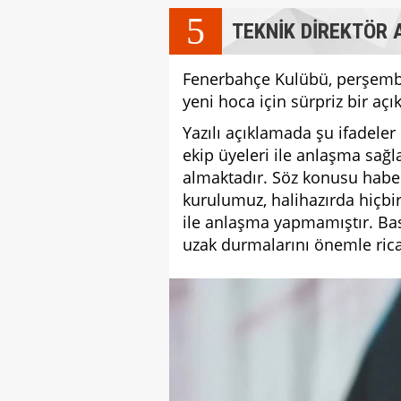
5
TEKNİK DİREKTÖR
Fenerbahçe Kulübü, perşembe
yeni hoca için sürpriz bir açı
Yazılı açıklamada şu ifadeler 
ekip üyeleri ile anlaşma sağl
almaktadır. Söz konusu habe
kurulumuz, halihazırda hiçbir
ile anlaşma yapmamıştır. B
uzak durmalarını önemle rica