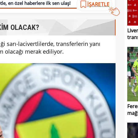
le, en özel haberlere ilk sen ulaş!
İŞARETLE
KİM OLACAK?
Live
tran
ği sarı-lacivertlilerde, transferlerin yanı
im olacağı merak ediliyor.
Fere
mağl