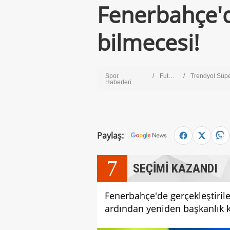
Fenerbahçe'd
bilmecesi!
Spor
Futbol
Trendyol Süper 
Haberleri
Paylaş:
7
SEÇİMİ KAZANDI
Fenerbahçe'de gerçekleştirile
ardından yeniden başkanlık k