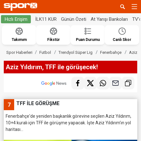
İLK11 KUR
Günün Özeti
At Yarışı Bankoları
TV'
Hızlı Erişim
Takımım
Fikstür
Puan Durumu
Canlı Skor
Spor Haberleri
Futbol
Trendyol Süper Lig
Fenerbahçe
Aziz Y
Aziz Yıldırım, TFF ile görüşecek!
TFF İLE GÖRÜŞME
7
Fenerbahçe'de yeniden başkanlık görevine seçilen Aziz Yıldırım,
10+4 kuralı için TFF ile görüşme yapacak. İşte Aziz Yıldırım'ın yol
haritası...