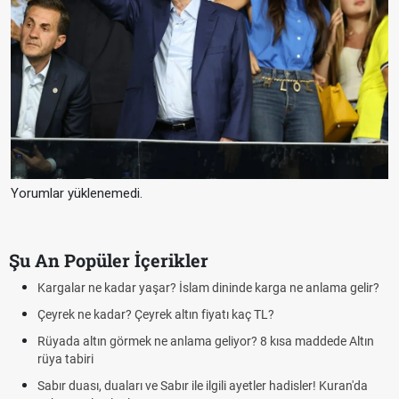
Yorumlar yüklenemedi.
Şu An Popüler İçerikler
Futbolda ofsayt nedir? Ofsayt nasıl anlatılır?
Kravat nasıl bağlanır? En kolay kravat bağlama yöntemi
Cemre düştü mü? Kış cemresi ne zaman düşer? Cemre düştü ne
demek
Rüyada kedi görmek en anlama geliyor? Kedi rüya tabiri