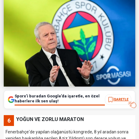
Sporx’i buradan Google’da işaretle, en özel
İŞARETLE
haberlere ilk sen ulaş!
YOĞUN VE ZORLU MARATON
6
Fenerbahçe'de yapılan olağanüstü kongrede, 8 yıl aradan sonra
yeniden başkanlığa seçilen Aziz Yıldırım’ı son derece yoğun ve