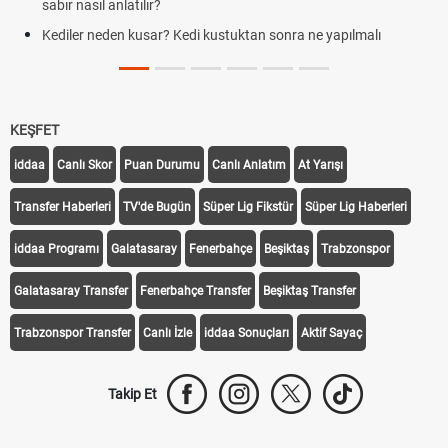
Evde çilek reçeli nasıl yapılır? Kimsenin bilmediği farklı çilek reçeli
tarifi
KEŞFET
iddaa
Canlı Skor
Puan Durumu
Canlı Anlatım
At Yarışı
Transfer Haberleri
TV'de Bugün
Süper Lig Fikstür
Süper Lig Haberleri
iddaa Programı
Galatasaray
Fenerbahçe
Beşiktaş
Trabzonspor
Galatasaray Transfer
Fenerbahçe Transfer
Beşiktaş Transfer
Trabzonspor Transfer
Canlı İzle
iddaa Sonuçları
Aktif Sayaç
Takip Et