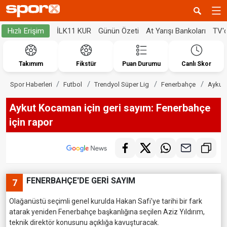
İLK11 KUR
Günün Özeti
At Yarışı Bankoları
TV'
Hızlı Erişim
Takımım
Fikstür
Puan Durumu
Canlı Skor
Spor Haberleri
Futbol
Trendyol Süper Lig
Fenerbahçe
Aykut 
Aykut Kocaman için geri sayım: Fenerbahçe
için rapor
FENERBAHÇE'DE GERİ SAYIM
7
Olağanüstü seçimli genel kurulda Hakan Safi'ye tarihi bir fark
atarak yeniden Fenerbahçe başkanlığına seçilen Aziz Yıldırım,
teknik direktör konusunu açıklığa kavuşturacak.