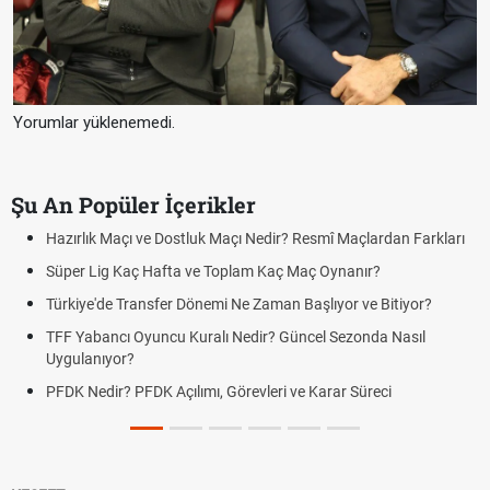
Yorumlar yüklenemedi.
Şu An Popüler İçerikler
ları
Puan Durumunda AG, OM ve Diğer Kısaltmalar Ne Anlama Geli
Skor Ne Demek? Sporda Skor ve Sonuç Kavramları
Futbol Nasıl Oynanır? Temel Futbol Kuralları
Deplasman Golü Kuralı Nedir? Hangi Organizasyonlarda
Uygulanıyor?
DGS Sonuçları Ne Zaman Açıklanacak 2026? ÖSYM Sonuç
Tarihini Duyurdu