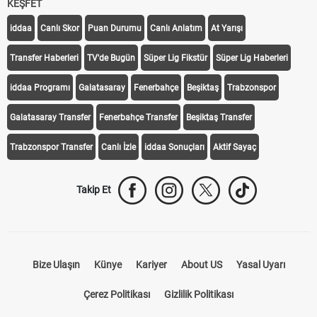
KEŞFET
iddaa
Canlı Skor
Puan Durumu
Canlı Anlatım
At Yarışı
Transfer Haberleri
TV'de Bugün
Süper Lig Fikstür
Süper Lig Haberleri
iddaa Programı
Galatasaray
Fenerbahçe
Beşiktaş
Trabzonspor
Galatasaray Transfer
Fenerbahçe Transfer
Beşiktaş Transfer
Trabzonspor Transfer
Canlı İzle
iddaa Sonuçları
Aktif Sayaç
Takip Et
Bize Ulaşın
Künye
Kariyer
About US
Yasal Uyarı
Çerez Politikası
Gizlilik Politikası