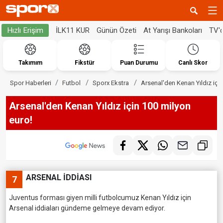
İLK11 KUR
Günün Özeti
At Yarışı Bankoları
TV'
Hızlı Erişim
Takımım
Fikstür
Puan Durumu
Canlı Skor
Spor Haberleri
Futbol
Sporx Ekstra
Arsenal'den Kenan Yıldız içi
Arsenal'den Kenan Yıldız için 100 milyon
euro!
ARSENAL İDDİASI
7
Juventus forması giyen milli futbolcumuz Kenan Yıldız için
Arsenal iddiaları gündeme gelmeye devam ediyor.