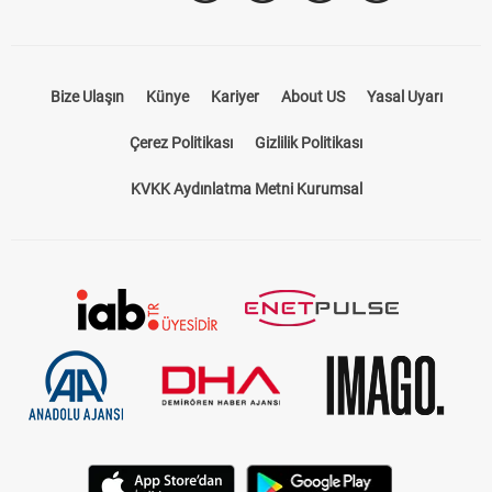
Takip Et
Bize Ulaşın
Künye
Kariyer
About US
Yasal Uyarı
Çerez Politikası
Gizlilik Politikası
KVKK Aydınlatma Metni Kurumsal