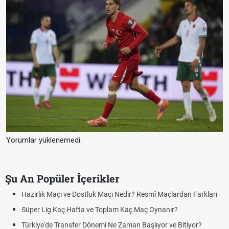
Yorumlar yüklenemedi.
Şu An Popüler İçerikler
ları
Puan Durumunda AG, OM ve Diğer Kısaltmalar Ne Anlama Geli
Skor Ne Demek? Sporda Skor ve Sonuç Kavramları
Futbol Nasıl Oynanır? Temel Futbol Kuralları