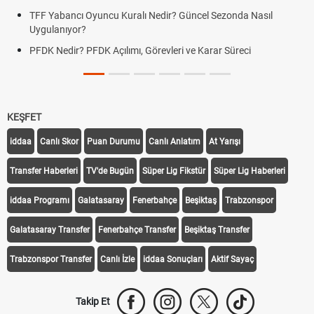
Deplasman Golü Kuralı Nedir? Hangi Organizasyonlarda
Uygulanıyor?
DGS Sonuçları Ne Zaman Açıklanacak 2026? ÖSYM Sonuç
Tarihini Duyurdu
KEŞFET
iddaa
Canlı Skor
Puan Durumu
Canlı Anlatım
At Yarışı
Transfer Haberleri
TV'de Bugün
Süper Lig Fikstür
Süper Lig Haberleri
iddaa Programı
Galatasaray
Fenerbahçe
Beşiktaş
Trabzonspor
Galatasaray Transfer
Fenerbahçe Transfer
Beşiktaş Transfer
Trabzonspor Transfer
Canlı İzle
iddaa Sonuçları
Aktif Sayaç