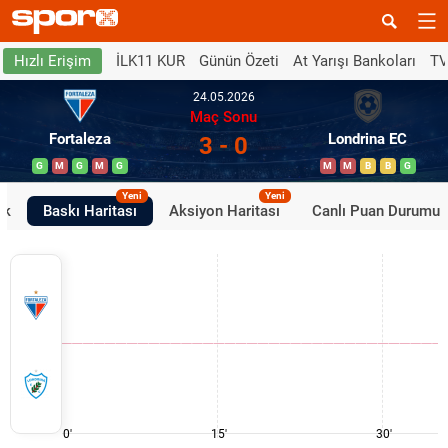
İLK11 KUR
Günün Özeti
At Yarışı Bankoları
TV
Hızlı Erişim
24.05.2026
Maç Sonu
Fortaleza
Londrina EC
3 - 0
G
M
G
M
G
M
M
B
B
G
Yeni
Yeni
ik
Baskı Haritası
Aksiyon Haritası
Canlı Puan Durumu
0'
15'
30'