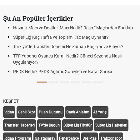
Şu An Popüler İçerikler
Hazırlık Maçı ve Dostluk Maçı Nedir? Resmî Maçlardan Farkları
Süper Lig Kaç Hafta ve Toplam Kaç Maç Oynanır?
Türkiye'de Transfer Dönemi Ne Zaman Başlıyor ve Bitiyor?
TFF Yabancı Oyuncu Kuralı Nedir? Güncel Sezonda Nasıl
Uygulanıyor?
PFDK Nedir? PFDK Açılımı, Görevleri ve Karar Süreci
KEŞFET
iddaa
Canlı Skor
Puan Durumu
Canlı Anlatım
At Yarışı
Transfer Haberleri
TV'de Bugün
Süper Lig Fikstür
Süper Lig Haberleri
iddaa Programı
Galatasaray
Fenerbahçe
Beşiktaş
Trabzonspor