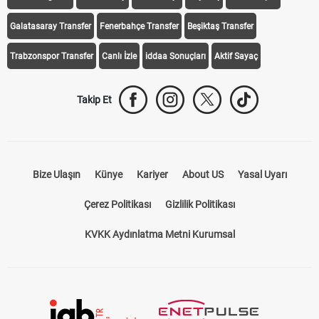
Galatasaray Transfer
Fenerbahçe Transfer
Beşiktaş Transfer
Trabzonspor Transfer
Canlı İzle
iddaa Sonuçları
Aktif Sayaç
Takip Et
Bize Ulaşın
Künye
Kariyer
About US
Yasal Uyarı
Çerez Politikası
Gizlilik Politikası
KVKK Aydınlatma Metni Kurumsal