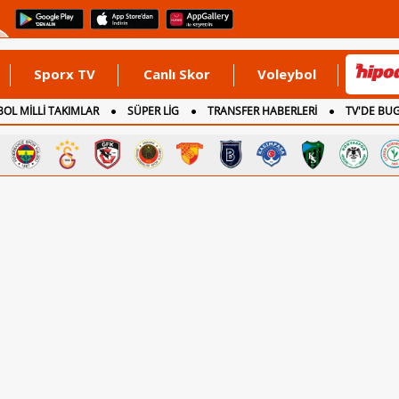
Sporx TV
Canlı Skor
Voleybol
OL MİLLİ TAKIMLAR
SÜPER LİG
TRANSFER HABERLERİ
TV'DE BU