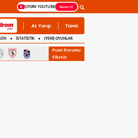
SPORX YOUTUBE
Abone Ol
At Yarışı
Tümü
GÜN
İSTATİSTİK
(YENİ) OYUNLAR
Puan Durumu
Fikstür