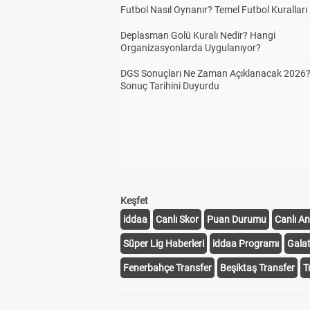
Futbol Nasıl Oynanır? Temel Futbol Kuralları
Deplasman Golü Kuralı Nedir? Hangi
Organizasyonlarda Uygulanıyor?
DGS Sonuçları Ne Zaman Açıklanacak 2026
Sonuç Tarihini Duyurdu
Keşfet
iddaa
Canlı Skor
Puan Durumu
Canlı An
Süper Lig Haberleri
iddaa Programı
Gala
Fenerbahçe Transfer
Beşiktaş Transfer
T