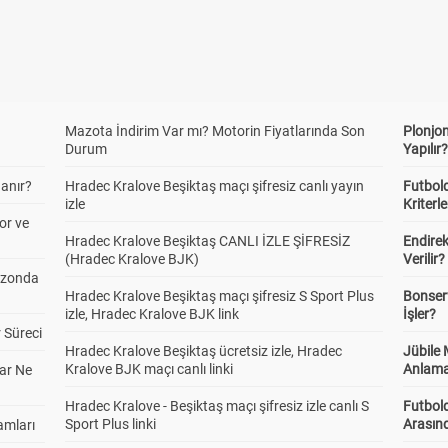
Mazota İndirim Var mı? Motorin Fiyatlarında Son
Plonjon
Durum
Yapılır
anır?
Hradec Kralove Beşiktaş maçı şifresiz canlı yayın
Futbold
izle
Kriterle
or ve
Hradec Kralove Beşiktaş CANLI İZLE ŞİFRESİZ
Endire
(Hradec Kralove BJK)
Verilir?
ezonda
Hradec Kralove Beşiktaş maçı şifresiz S Sport Plus
Bonserv
izle, Hradec Kralove BJK link
İşler?
 Süreci
Hradec Kralove Beşiktaş ücretsiz izle, Hradec
Jübile
Kralove BJK maçı canlı linki
Anlama
ar Ne
Hradec Kralove - Beşiktaş maçı şifresiz izle canlı S
Futbold
Sport Plus linki
Arasınd
amları