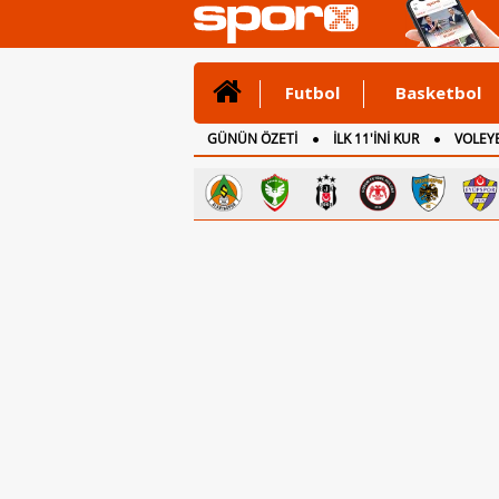
Futbol
Basketbol
GÜNÜN ÖZETİ
İLK 11'İNİ KUR
VOLEYB
CANLI ANLATIM
İNGİLTERE