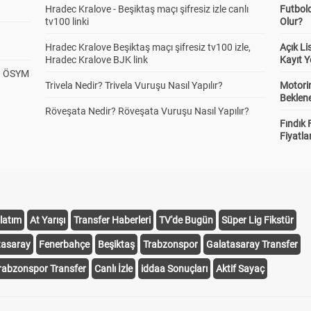
Hradec Kralove - Beşiktaş maçı şifresiz izle canlı
Futbol
tv100 linki
Olur?
Hradec Kralove Beşiktaş maçı şifresiz tv100 izle,
Açık L
Hradec Kralove BJK link
Kayıt Y
? ÖSYM
Trivela Nedir? Trivela Vuruşu Nasıl Yapılır?
Motorin
Beklene
Röveşata Nedir? Röveşata Vuruşu Nasıl Yapılır?
Fındık 
Fiyatla
latım
At Yarışı
Transfer Haberleri
TV'de Bugün
Süper Lig Fikstür
tasaray
Fenerbahçe
Beşiktaş
Trabzonspor
Galatasaray Transfer
rabzonspor Transfer
Canlı İzle
iddaa Sonuçları
Aktif Sayaç