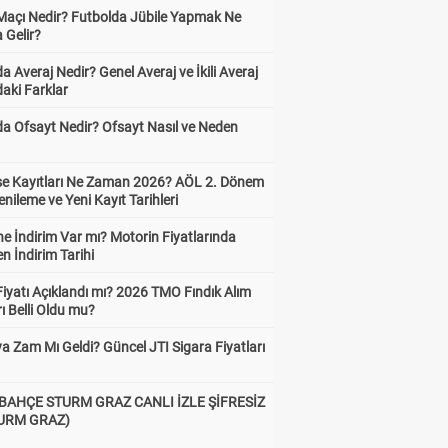
 Maçı Nedir? Futbolda Jübile Yapmak Ne
 Gelir?
a Averaj Nedir? Genel Averaj ve İkili Averaj
aki Farklar
da Ofsayt Nedir? Ofsayt Nasıl ve Neden
ise Kayıtları Ne Zaman 2026? AÖL 2. Dönem
enileme ve Yeni Kayıt Tarihleri
e İndirim Var mı? Motorin Fiyatlarında
n İndirim Tarihi
Fiyatı Açıklandı mı? 2026 TMO Fındık Alım
rı Belli Oldu mu?
a Zam Mı Geldi? Güncel JTI Sigara Fiyatları
BAHÇE STURM GRAZ CANLI İZLE ŞİFRESİZ
TURM GRAZ)