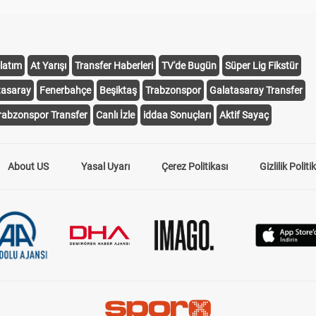
latım
At Yarışı
Transfer Haberleri
TV'de Bugün
Süper Lig Fikstür
tasaray
Fenerbahçe
Beşiktaş
Trabzonspor
Galatasaray Transfer
rabzonspor Transfer
Canlı İzle
iddaa Sonuçları
Aktif Sayaç
About US
Yasal Uyarı
Çerez Politikası
Gizlilik Politi