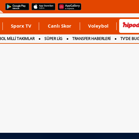
Sporx TV
Canlı Skor
Voleybol
OL MİLLİ TAKIMLAR
SÜPER LİG
TRANSFER HABERLERİ
TV'DE BU