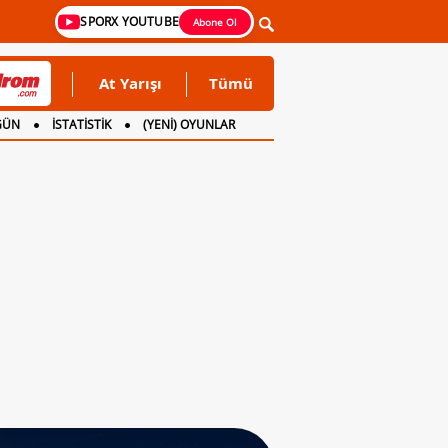
SPORX YOUTUBE
Abone Ol
At Yarışı
Tümü
GÜN
İSTATİSTİK
(YENİ) OYUNLAR