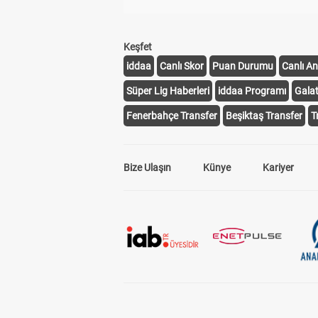
Keşfet
iddaa
Canlı Skor
Puan Durumu
Canlı An
Süper Lig Haberleri
iddaa Programı
Gala
Fenerbahçe Transfer
Beşiktaş Transfer
T
Bize Ulaşın
Künye
Kariyer