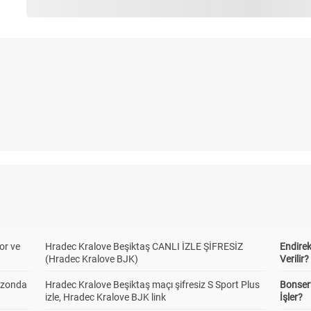
or ve
Hradec Kralove Beşiktaş CANLI İZLE ŞİFRESİZ
Endire
(Hradec Kralove BJK)
Verilir?
ezonda
Hradec Kralove Beşiktaş maçı şifresiz S Sport Plus
Bonserv
izle, Hradec Kralove BJK link
İşler?