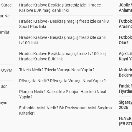
 Süreci
Hradec Kralove Beşiktaş ücretsiz izle, Hradec
Jübile
Kralove BJK maçı canlı linki
Anlama
ar Ne
Hradec Kralove - Beşiktaş maçı şifresiz izle canlı S
Futbold
Sport Plus linki
Arasınd
amları
Hradec Kralove - Beşiktaş maçı şifresiz izle canlı
Futbol
tv100 linki
Olur?
Hradec Kralove Beşiktaş maçı şifresiz tv100 izle,
Açık L
Hradec Kralove BJK link
Kayıt Y
Trivela Nedir? Trivela Vuruşu Nasıl Yapılır?
Motorin
? ÖSYM
Beklene
Röveşata Nedir? Röveşata Vuruşu Nasıl Yapılır?
Fındık 
a Son
Fiyatla
Plonjon Nedir? Kalecilikte Plonjon Hareketi Nasıl
Yapılır?
Sigaray
yayın
2026
Futbolda Asist Nedir? Bir Pozisyonun Asist Sayılma
Kriterleri
FENER
(FB S