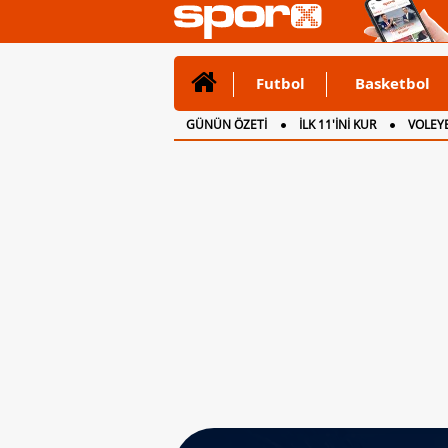
Futbol
Basketbol
GÜNÜN ÖZETİ
İLK 11'İNİ KUR
VOLEYB
CANLI ANLATIM
İNGİLTERE