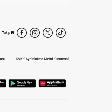
Takip Et
kası
KVKK Aydınlatma Metni Kurumsal