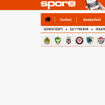
Futbol
Basketbol
GÜNÜN ÖZETİ
İLK 11'İNİ KUR
VOLEYB
CANLI ANLATIM
İNGİLTERE