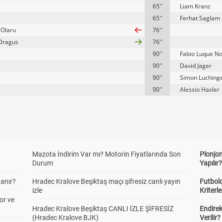
65''
Liam Kranz
65''
Ferhat Saglam
 Olaru
76''
Dragus
76''
90''
Fabio Luque No
90''
David Jager
90''
Simon Luching
90''
Alessio Hasler
Mazota İndirim Var mı? Motorin Fiyatlarında Son
Plonjon
Durum
Yapılır
anır?
Hradec Kralove Beşiktaş maçı şifresiz canlı yayın
Futbold
izle
Kriterle
or ve
Hradec Kralove Beşiktaş CANLI İZLE ŞİFRESİZ
Endire
(Hradec Kralove BJK)
Verilir?