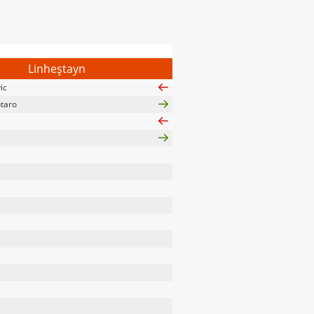
Linheştayn
ic
taro