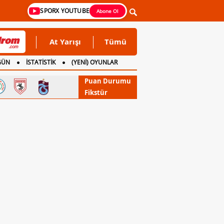
SPORX YOUTUBE
Abone Ol
At Yarışı
Tümü
GÜN
İSTATİSTİK
(YENİ) OYUNLAR
Puan Durumu
Fikstür