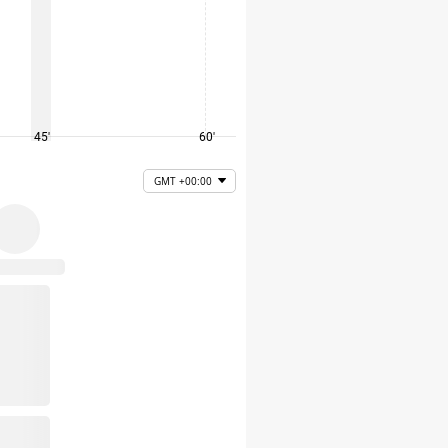
45'
60'
75'
GMT +00:00