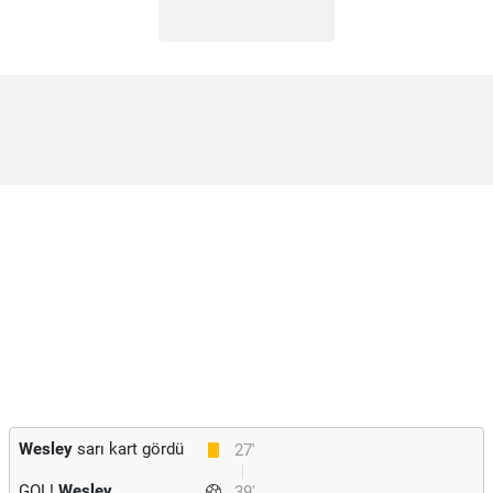
Wesley
sarı kart gördü
27'
GOL!
Wesley
39'