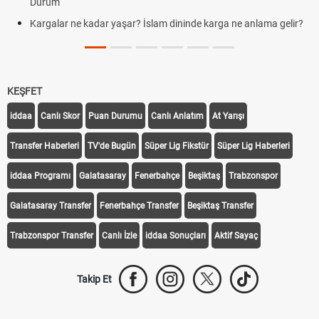
Durum
Kargalar ne kadar yaşar? İslam dininde karga ne anlama gelir?
KEŞFET
iddaa
Canlı Skor
Puan Durumu
Canlı Anlatım
At Yarışı
Transfer Haberleri
TV'de Bugün
Süper Lig Fikstür
Süper Lig Haberleri
iddaa Programı
Galatasaray
Fenerbahçe
Beşiktaş
Trabzonspor
Galatasaray Transfer
Fenerbahçe Transfer
Beşiktaş Transfer
Trabzonspor Transfer
Canlı İzle
iddaa Sonuçları
Aktif Sayaç
Takip Et