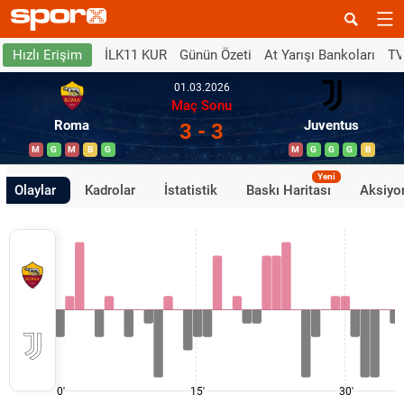
İLK11 KUR
Günün Özeti
At Yarışı Bankoları
TV
Hızlı Erişim
01.03.2026
Maç Sonu
Roma
Juventus
3 - 3
M
G
M
B
G
M
G
G
G
B
Yeni
Olaylar
Kadrolar
İstatistik
Baskı Haritası
Aksiyon
0'
15'
30'