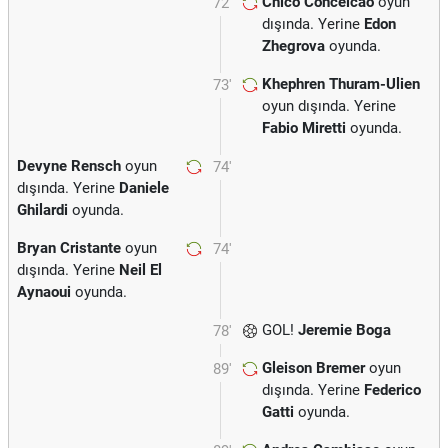
Chico Conceicao
oyun
72'
dışında. Yerine
Edon
Zhegrova
oyunda.
Khephren Thuram-Ulien
73'
oyun dışında. Yerine
Fabio Miretti
oyunda.
Devyne Rensch
oyun
74'
dışında. Yerine
Daniele
Ghilardi
oyunda.
Bryan Cristante
oyun
74'
dışında. Yerine
Neil El
Aynaoui
oyunda.
GOL!
Jeremie Boga
78'
Gleison Bremer
oyun
89'
dışında. Yerine
Federico
Gatti
oyunda.