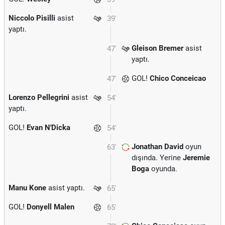
Niccolo Pisilli
asist
39'
yaptı.
Gleison Bremer
asist
47'
yaptı.
GOL!
Chico Conceicao
47'
Lorenzo Pellegrini
asist
54'
yaptı.
GOL!
Evan N'Dicka
54'
Jonathan David
oyun
63'
dışında. Yerine
Jeremie
Boga
oyunda.
Manu Kone
asist yaptı.
65'
GOL!
Donyell Malen
65'