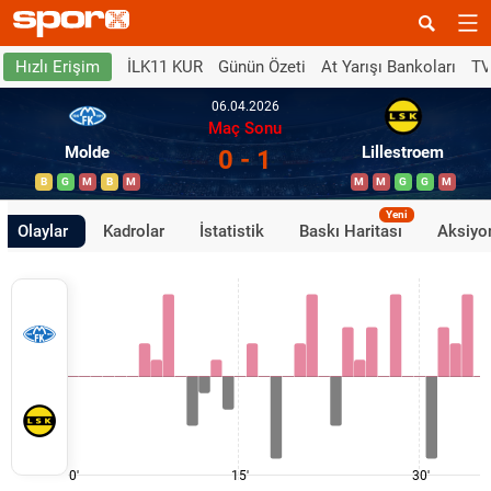
İLK11 KUR
Günün Özeti
At Yarışı Bankoları
TV
Hızlı Erişim
06.04.2026
Maç Sonu
Molde
Lillestroem
0 - 1
B
G
M
B
M
M
M
G
G
M
Yeni
Olaylar
Kadrolar
İstatistik
Baskı Haritası
Aksiyon
0'
15'
30'