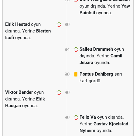
oyun dışında. Yerine
Yaw
Paintsil
oyunda.
Eirik Hestad
oyun
80'
dışında. Yerine
Blerton
Isufi
oyunda.
Salieu Drammeh
oyun
84'
dışında. Yerine
Camil
Jebara
oyunda.
Pontus Dahlberg
sarı
90'
kart gördü
Viktor Bender
oyun
90'
dışında. Yerine
Eirik
Haugan
oyunda.
Felix Va
oyun dışında.
90'
Yerine
Gustav Kjoelstad
Nyheim
oyunda.