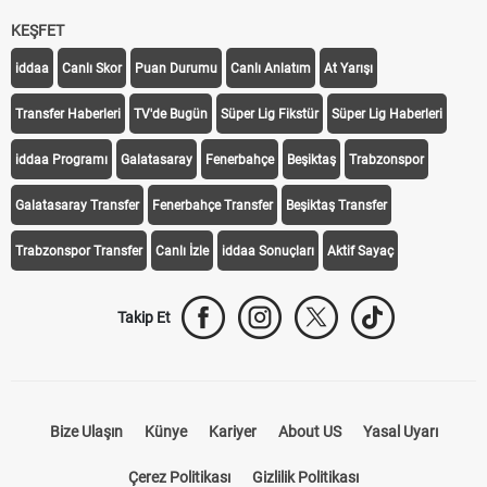
KEŞFET
iddaa
Canlı Skor
Puan Durumu
Canlı Anlatım
At Yarışı
Transfer Haberleri
TV'de Bugün
Süper Lig Fikstür
Süper Lig Haberleri
iddaa Programı
Galatasaray
Fenerbahçe
Beşiktaş
Trabzonspor
Galatasaray Transfer
Fenerbahçe Transfer
Beşiktaş Transfer
Trabzonspor Transfer
Canlı İzle
iddaa Sonuçları
Aktif Sayaç
Takip Et
Bize Ulaşın
Künye
Kariyer
About US
Yasal Uyarı
Çerez Politikası
Gizlilik Politikası