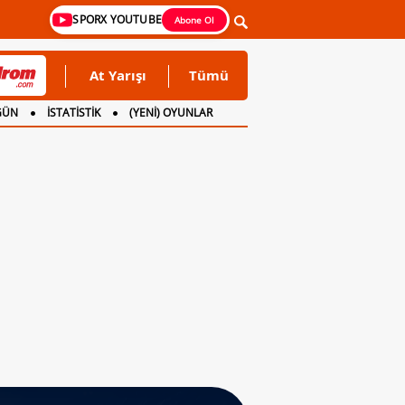
SPORX YOUTUBE
Abone Ol
At Yarışı
Tümü
GÜN
İSTATİSTİK
(YENİ) OYUNLAR