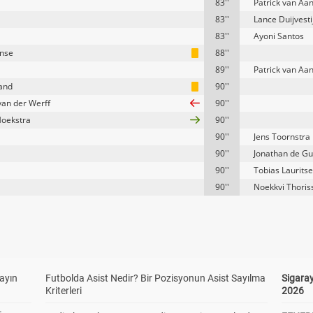
83''
Patrick van Aan
83''
Lance Duijvesti
83''
Ayoni Santos
anse
88''
89''
Patrick van Aan
and
90''
van der Werff
90''
oekstra
90''
90''
Jens Toornstra
90''
Jonathan de G
90''
Tobias Laurits
90''
Noekkvi Thoris
yayın
Futbolda Asist Nedir? Bir Pozisyonun Asist Sayılma
Sigaray
Kriterleri
2026