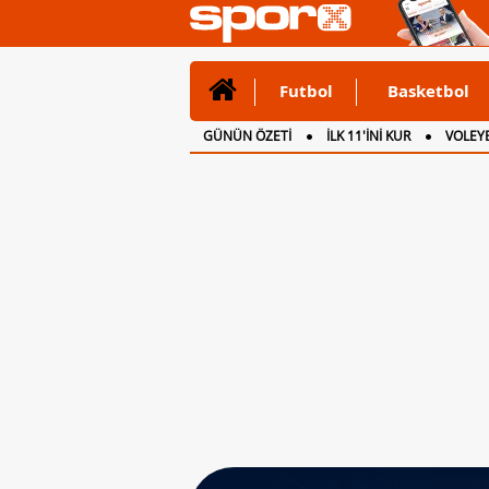
Futbol
Basketbol
GÜNÜN ÖZETİ
İLK 11'İNİ KUR
VOLEYB
CANLI ANLATIM
İNGİLTERE