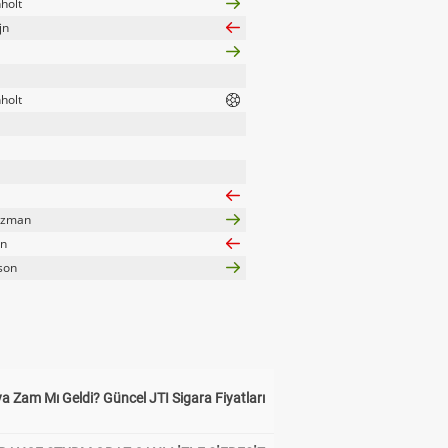
holt
jn
holt
uzman
en
son
a Zam Mı Geldi? Güncel JTI Sigara Fiyatları