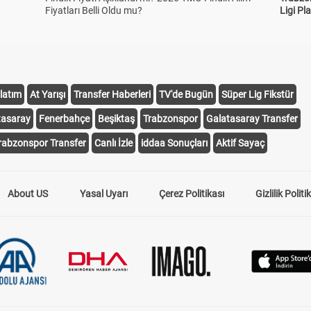
Fiyatları Belli Oldu mu?
Ligi Pla
latım
At Yarışı
Transfer Haberleri
TV'de Bugün
Süper Lig Fikstür
tasaray
Fenerbahçe
Beşiktaş
Trabzonspor
Galatasaray Transfer
rabzonspor Transfer
Canlı İzle
iddaa Sonuçları
Aktif Sayaç
About US
Yasal Uyarı
Çerez Politikası
Gizlilik Politi