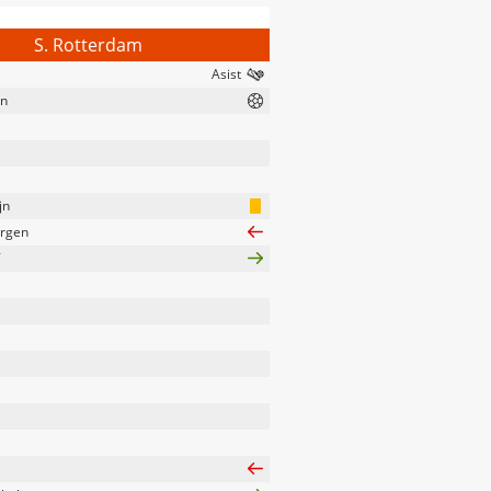
S. Rotterdam
en
jn
ergen