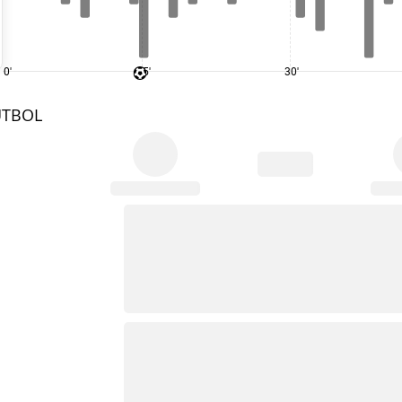
0'
15'
30'
UTBOL