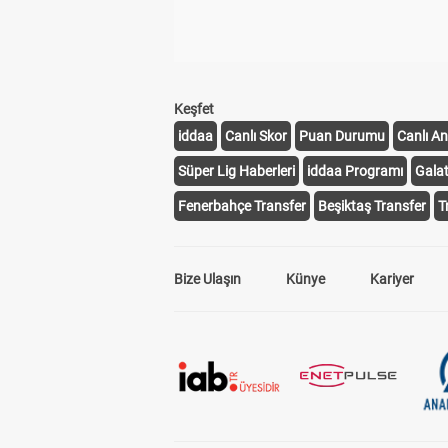
Keşfet
iddaa
Canlı Skor
Puan Durumu
Canlı An
Süper Lig Haberleri
iddaa Programı
Gala
Fenerbahçe Transfer
Beşiktaş Transfer
T
Bize Ulaşın
Künye
Kariyer