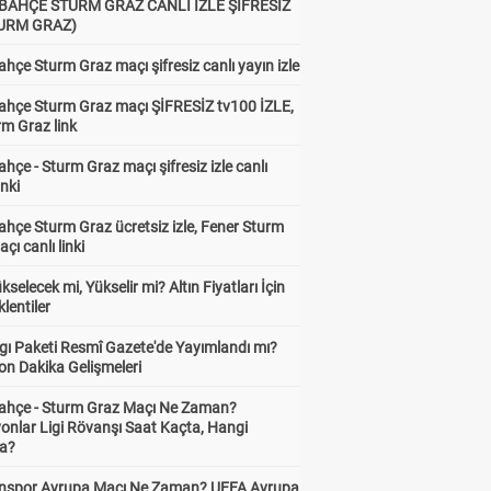
BAHÇE STURM GRAZ CANLI İZLE ŞİFRESİZ
TURM GRAZ)
hçe Sturm Graz maçı şifresiz canlı yayın izle
ahçe Sturm Graz maçı ŞİFRESİZ tv100 İZLE,
rm Graz link
hçe - Sturm Graz maçı şifresiz izle canlı
inki
hçe Sturm Graz ücretsiz izle, Fener Sturm
çı canlı linki
ükselecek mi, Yükselir mi? Altın Fiyatları İçin
lentiler
gı Paketi Resmî Gazete'de Yayımlandı mı?
on Dakika Gelişmeleri
ahçe - Sturm Graz Maçı Ne Zaman?
onlar Ligi Rövanşı Saat Kaçta, Hangi
a?
nspor Avrupa Maçı Ne Zaman? UEFA Avrupa