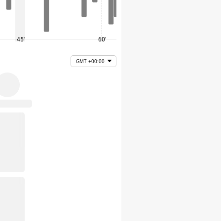
45'
60'
75'
GMT +00:00