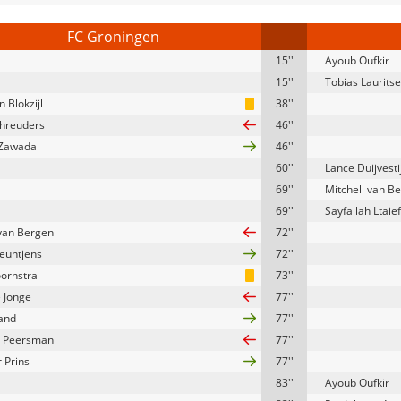
FC Groningen
15''
Ayoub Oufkir
15''
Tobias Laurits
 Blokzijl
38''
chreuders
46''
 Zawada
46''
60''
Lance Duijvesti
69''
Mitchell van B
69''
Sayfallah Ltaief
van Bergen
72''
euntjens
72''
oornstra
73''
e Jonge
77''
and
77''
n Peersman
77''
 Prins
77''
83''
Ayoub Oufkir