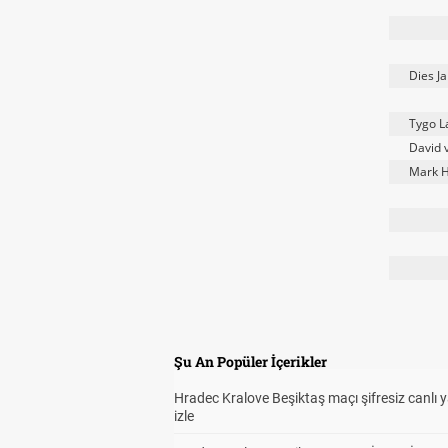
Dies J
Tygo L
David 
Mark H
Şu An Popüler İçerikler
Hradec Kralove Beşiktaş maçı şifresiz canlı 
izle