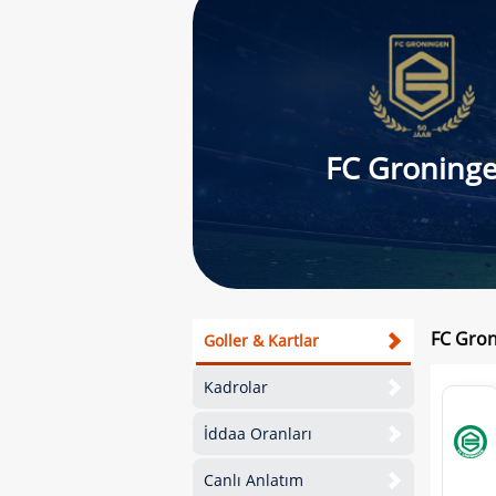
FC Groning
FC Gron
Goller & Kartlar
Kadrolar
İddaa Oranları
Canlı Anlatım