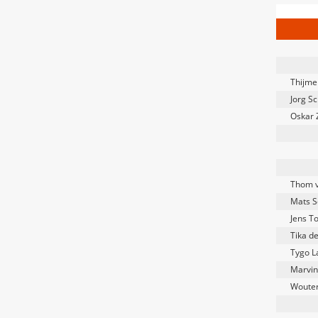
Thijmen
Jorg S
Oskar
Thom 
Mats S
Jens T
Tika d
Tygo L
Marvi
Wouter