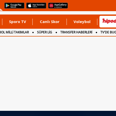
Sporx TV
Canlı Skor
Voleybol
OL MİLLİ TAKIMLAR
SÜPER LİG
TRANSFER HABERLERİ
TV'DE BU