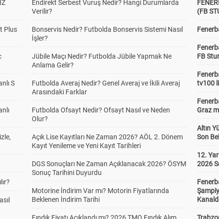
İZ
Endirekt Serbest Vuruş Nedir? Hangi Durumlarda
FENER
Verilir?
(FB S
t Plus
Bonservis Nedir? Futbolda Bonservis Sistemi Nasıl
Fenerba
İşler?
Fenerb
c
Jübile Maçı Nedir? Futbolda Jübile Yapmak Ne
FB Stu
Anlama Gelir?
Fenerba
anlı S
Futbolda Averaj Nedir? Genel Averaj ve İkili Averaj
tv100 l
Arasındaki Farklar
Fenerba
anlı
Futbolda Ofsayt Nedir? Ofsayt Nasıl ve Neden
Graz ma
Olur?
Altın Y
zle,
Açık Lise Kayıtları Ne Zaman 2026? AÖL 2. Dönem
Son Bek
Kayıt Yenileme ve Yeni Kayıt Tarihleri
12. Yar
DGS Sonuçları Ne Zaman Açıklanacak 2026? ÖSYM
2026 S
Sonuç Tarihini Duyurdu
lır?
Fenerb
Motorine İndirim Var mı? Motorin Fiyatlarında
Şampiy
Beklenen İndirim Tarihi
Kanald
asıl
Fındık Fiyatı Açıklandı mı? 2026 TMO Fındık Alım
Trabzo