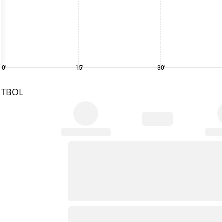
0'
15'
30'
UTBOL