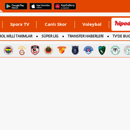
Sporx TV
Canlı Skor
Voleybol
OL MİLLİ TAKIMLAR
SÜPER LİG
TRANSFER HABERLERİ
TV'DE BU