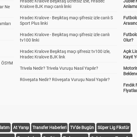
Hradec Kralove Beşiktaş ücretsiz izle, Hradec
Jübile
Kralove BJK maçı canlı linki
Anlama
ar Ne
Hradec Kralove - Beşiktaş maçı şifresiz izle canlı S
Futbold
Sport Plus linki
Arasınd
amları
Hradec Kralove - Beşiktaş maçı şifresiz izle canlı
Futbol
tv100 linki
Olur?
Hradec Kralove Beşiktaş maçı şifresiz tv100 izle,
Açık L
Hradec Kralove BJK link
Kayıt Y
? ÖSYM
Trivela Nedir? Trivela Vuruşu Nasıl Yapılır?
Motorin
Beklene
Röveşata Nedir? Röveşata Vuruşu Nasıl Yapılır?
Fındık 
Fiyatla
latım
At Yarışı
Transfer Haberleri
TV'de Bugün
Süper Lig Fikstür