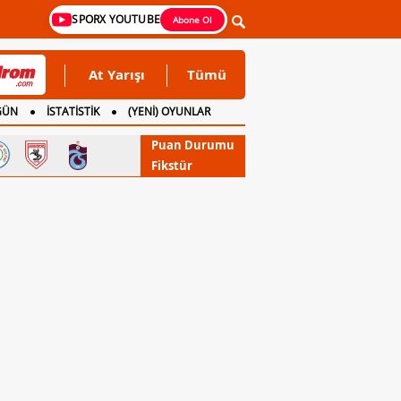
SPORX YOUTUBE
Abone Ol
At Yarışı
Tümü
GÜN
İSTATİSTİK
(YENİ) OYUNLAR
Puan Durumu
Fikstür