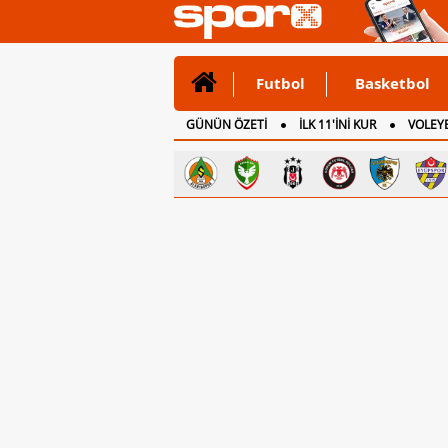
Futbol
Basketbol
GÜNÜN ÖZETİ
İLK 11'İNİ KUR
VOLEYB
CANLI ANLATIM
İNGİLTERE