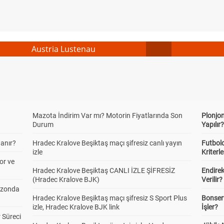
Austria Lustenau
Mazota İndirim Var mı? Motorin Fiyatlarında Son
Plonjon
Durum
Yapılır
anır?
Hradec Kralove Beşiktaş maçı şifresiz canlı yayın
Futbold
izle
Kriterle
or ve
Hradec Kralove Beşiktaş CANLI İZLE ŞİFRESİZ
Endire
(Hradec Kralove BJK)
Verilir?
ezonda
Hradec Kralove Beşiktaş maçı şifresiz S Sport Plus
Bonserv
izle, Hradec Kralove BJK link
İşler?
 Süreci