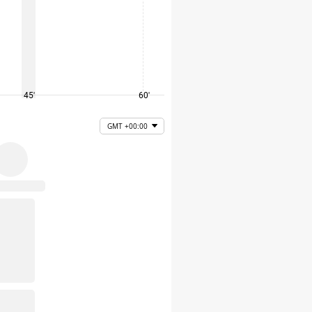
45'
60'
75'
GMT +00:00