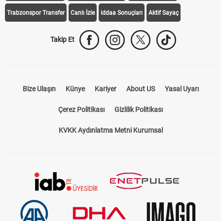
Trabzonspor Transfer
Canlı İzle
iddaa Sonuçları
Aktif Sayaç
Takip Et
Bize Ulaşın
Künye
Kariyer
About US
Yasal Uyarı
Çerez Politikası
Gizlilik Politikası
KVKK Aydınlatma Metni Kurumsal