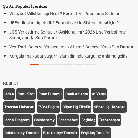
Şu An Popüler İçerikler
Voleybol Milletler Ligi Nedir? Formatı ve Puanlama Sistemi
UEFA Uluslar Ligi Nedir? Formatı ve Lig Sistemi Nasıl İşler?
LGS Yerleştirme Sonuçları Açıklandı mı? 2026 Lise Yerleştirme
Sonuçlarında Son Durum
Yeni Parti Çerçeve Yasaya İmza Attı mı? Çerçeve Yasa Son Durum
Kargalar ne kadar yaşar? İslam dininde karga ne anlama gelir?
KEŞFET
iddaa
Canlı Skor
Puan Durumu
Canlı Anlatım
At Yarışı
Transfer Haberleri
TV'de Bugün
Süper Lig Fikstür
Süper Lig Haberleri
iddaa Programı
Galatasaray
Fenerbahçe
Beşiktaş
Trabzonspor
Galatasaray Transfer
Fenerbahçe Transfer
Beşiktaş Transfer